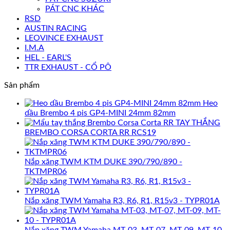
PÁT CNC KHÁC
RSD
AUSTIN RACING
LEOVINCE EXHAUST
I.M.A
HEL - EARL'S
TTR EXHAUST - CỔ PÔ
Sản phẩm
Heo
dầu Brembo 4 pis GP4-MINI 24mm 82mm
TAY THẮNG
BREMBO CORSA CORTA RR RCS19
Nắp xăng TWM KTM DUKE 390/790/890 -
TKTMPR06
Nắp xăng TWM Yamaha R3, R6, R1, R15v3 - TYPR01A
Nắp xăng TWM Yamaha MT-03, MT-07, MT-09, MT-10