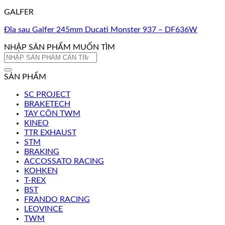
GALFER
Đĩa sau Galfer 245mm Ducati Monster 937 – DF636W
NHẬP SẢN PHẨM MUỐN TÌM
Tìm
kiếm:
SẢN PHẨM
SC PROJECT
BRAKETECH
TAY CÔN TWM
KINEO
TTR EXHAUST
STM
BRAKING
ACCOSSATO RACING
KOHKEN
T-REX
BST
FRANDO RACING
LEOVINCE
TWM