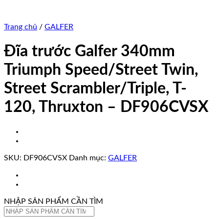
Trang chủ
/
GALFER
Đĩa trước Galfer 340mm
Triumph Speed/Street Twin,
Street Scrambler/Triple, T-
120, Thruxton – DF906CVSX
SKU:
DF906CVSX
Danh mục:
GALFER
NHẬP SẢN PHẨM CẦN TÌM
Tìm