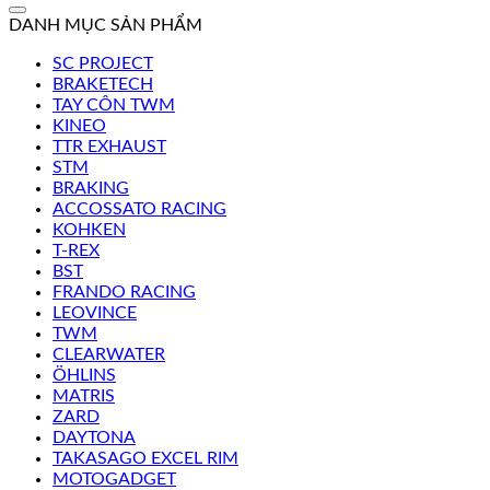
kiếm:
DANH MỤC SẢN PHẨM
SC PROJECT
BRAKETECH
TAY CÔN TWM
KINEO
TTR EXHAUST
STM
BRAKING
ACCOSSATO RACING
KOHKEN
T-REX
BST
FRANDO RACING
LEOVINCE
TWM
CLEARWATER
ÖHLINS
MATRIS
ZARD
DAYTONA
TAKASAGO EXCEL RIM
MOTOGADGET