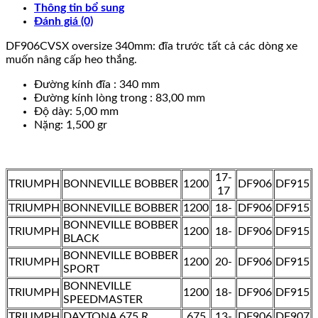
Thông tin bổ sung
Đánh giá (0)
DF906CVSX oversize 340mm: đĩa trước tất cả các dòng xe
muốn nâng cấp heo thắng.
Đường kính đĩa : 340 mm
Đường kính lòng trong : 83,00 mm
Độ dày: 5,00 mm
Nặng: 1,500 gr
17-
TRIUMPH
BONNEVILLE BOBBER
1200
DF906
DF915
17
TRIUMPH
BONNEVILLE BOBBER
1200
18-
DF906
DF915
BONNEVILLE BOBBER
TRIUMPH
1200
18-
DF906
DF915
BLACK
BONNEVILLE BOBBER
TRIUMPH
1200
20-
DF906
DF915
SPORT
BONNEVILLE
TRIUMPH
1200
18-
DF906
DF915
SPEEDMASTER
TRIUMPH
DAYTONA 675 R
675
13-
DF906
DF907