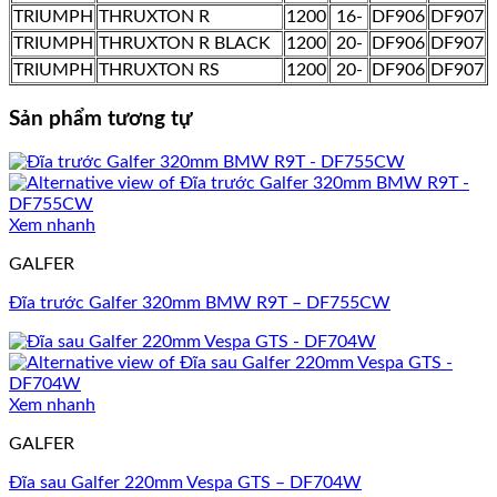
TRIUMPH
THRUXTON R
1200
16-
DF906
DF907
TRIUMPH
THRUXTON R BLACK
1200
20-
DF906
DF907
TRIUMPH
THRUXTON RS
1200
20-
DF906
DF907
Sản phẩm tương tự
Xem nhanh
GALFER
Đĩa trước Galfer 320mm BMW R9T – DF755CW
Xem nhanh
GALFER
Đĩa sau Galfer 220mm Vespa GTS – DF704W