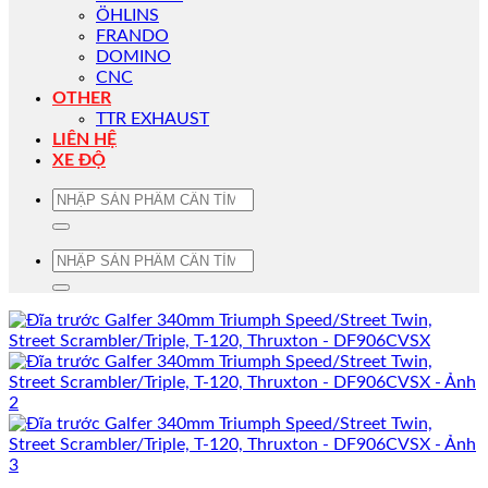
ÖHLINS
FRANDO
DOMINO
CNC
OTHER
TTR EXHAUST
LIÊN HỆ
XE ĐỘ
Tìm
kiếm:
Tìm
kiếm: