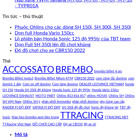
- TYPR01A
Tin tức – thủ thuật
Phuộc Ohlins cho các dòng SH 150i, SH 300i, SH 350i
Dọn full Honda Vario 150cc
Lộ phiên bản Honda Sonic 125 độ 995tr của TBT team
Dọn Full SH 350i lên đồ chơi khủng
Độ đồ chơi cho xe CBR150 2022
Thẻ
ACCOSSATO
BREMBO
brembo billet 4 pis
Brembo Billet moto3
Brembo Billet Niken KTM
CBR150 2022
cùm công tắc domino
cùm
domini 1 dây
Cùm on off domino
Cùm tăng domino
DEALER LEOVINCE VIETNAM
honda
SH 150
Honda SH 350i độ khủng
Honda Sonic 125 độ 995tr
Honda Vario 150cc
LEOVINCE EXHAUST
MOTO PART
Ohlins 813 816 817
ohlins HO545
Ohlins SH
Ohlins
SH Việt Nam
Ohlins SH ý
phân phối bremmbo
phân phối domino
phụ tùng cao cấp
RAIDER FI ĐỘ ĐẸP
SATRIA FI ĐỘ ĐẸP
SH 350i độ đồ chơi
Sonic độ khủng Vn
TBT độ
TTRACING
Sonic
tháo heo brembo xem bên trong
TTRACING.NET
TTRacing Viet Nam
ĐỒ CHƠI CAO CẤP
Độ xe CB150
độ xe sh
Mô tả