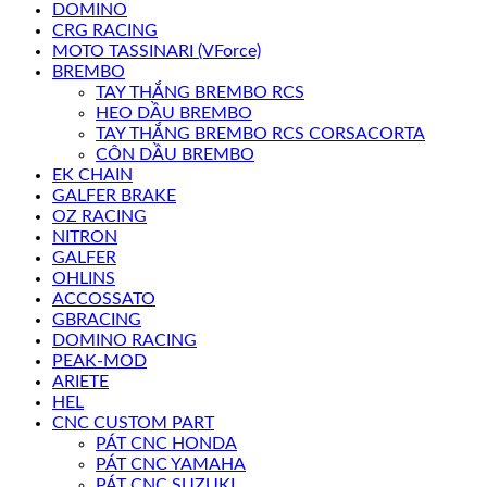
DOMINO
CRG RACING
MOTO TASSINARI (VForce)
BREMBO
TAY THẮNG BREMBO RCS
HEO DẦU BREMBO
TAY THẮNG BREMBO RCS CORSACORTA
CÔN DẦU BREMBO
EK CHAIN
GALFER BRAKE
OZ RACING
NITRON
GALFER
OHLINS
ACCOSSATO
GBRACING
DOMINO RACING
PEAK-MOD
ARIETE
HEL
CNC CUSTOM PART
PÁT CNC HONDA
PÁT CNC YAMAHA
PÁT CNC SUZUKI