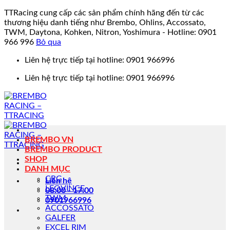
TTRacing cung cấp các sản phẩm chính hãng đến từ các
thương hiệu danh tiếng như Brembo, Ohlins, Accossato,
TWM, Daytona, Kohken, Nitron, Yoshimura - Hotline: 0901
966 996
Bỏ qua
Bỏ
Liên hệ trực tiếp tại hotline: 0901 966996
qua
Liên hệ trực tiếp tại hotline: 0901 966996
nội
dung
BREMBO VN
BREMBO PRODUCT
SHOP
DANH MỤC
CRG
Liên hệ
LEOVINCE
08:00 - 17:00
TWM
0901966996
ACCOSSATO
GALFER
EXCEL RIM