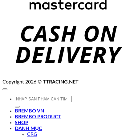
C
D
Copyright 2026 ©
TTRACING.NET
Tìm
kiếm:
BREMBO VN
BREMBO PRODUCT
SHOP
DANH MỤC
CRG