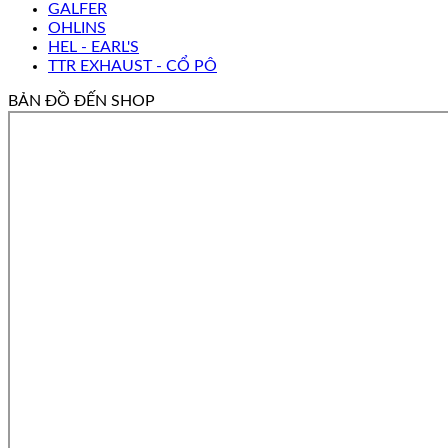
GALFER
OHLINS
HEL - EARL'S
TTR EXHAUST - CỔ PÔ
BẢN ĐỒ ĐẾN SHOP