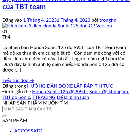
của TBT team
Đăng vào
1 Tháng 4, 2023
1 Tháng 4, 2023
bởi
trongtin
01
Th4
Lộ phiên bản Honda Sonic 125 độ 995tr của TBT team Đam
mê độ xe thì anh em cùng biết rồi. Còn đam mê cộng với có
điều kiện chơi đến cỏ này thì rất ít người dám nghĩ dám làm.
Dưới đây là hình ảnh lộ diện chiếc Honda Sonic 125 đời cổ
được […]
Tiếp tục đọc
→
Đăng trong
HƯỚNG DẪN ĐỘ XE LẮP RÁP
,
TIN TỨC
|
Được gắn thẻ
Honda Sonic 125 độ 995tr
,
Sonic độ khủng Vn
,
TBT độ Sonic
,
TTRACING
Để lại bình luận
NHẬP SẢN PHẨM MUỐN TÌM
Tìm
kiếm:
SẢN PHẨM
ACCOSSATO