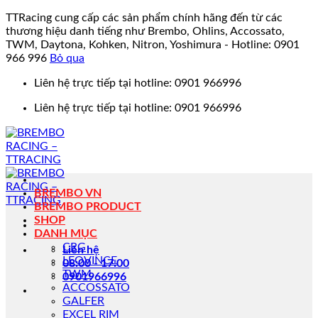
TTRacing cung cấp các sản phẩm chính hãng đến từ các
thương hiệu danh tiếng như Brembo, Ohlins, Accossato,
TWM, Daytona, Kohken, Nitron, Yoshimura - Hotline: 0901
966 996
Bỏ qua
Bỏ
Liên hệ trực tiếp tại hotline: 0901 966996
qua
Liên hệ trực tiếp tại hotline: 0901 966996
nội
dung
BREMBO VN
BREMBO PRODUCT
SHOP
DANH MỤC
CRG
Liên hệ
LEOVINCE
08:00 - 17:00
TWM
0901966996
ACCOSSATO
GALFER
EXCEL RIM