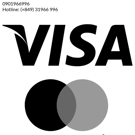
0901966996
Hotline: (+849) 31966 996
V
M