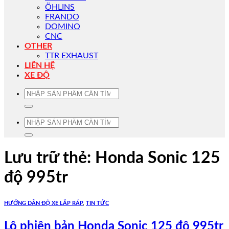
ÖHLINS
FRANDO
DOMINO
CNC
OTHER
TTR EXHAUST
LIÊN HỆ
XE ĐỘ
Tìm
kiếm:
Tìm
kiếm:
Lưu trữ thẻ:
Honda Sonic 125
độ 995tr
HƯỚNG DẪN ĐỘ XE LẮP RÁP
,
TIN TỨC
Lộ phiên bản Honda Sonic 125 độ 995tr