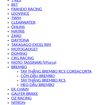
T-REX
BST
FRANDO RACING
LEOVINCE
TWM
CLEARWATER
ÖHLINS
MATRIS
ZARD
DAYTONA
TAKASAGO EXCEL RIM
MOTOGADGET
DOMINO
CRG RACING
MOTO TASSINARI (VForce)
BREMBO
TAY THẮNG BREMBO RCS CORSACORTA
CÔN DẦU BREMBO
TAY THẮNG BREMBO RCS
HEO DẦU BREMBO
EK CHAIN
GALFER BRAKE
OZ RACING
NITRON