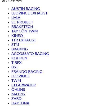
SẢN PHẨM
AUSTIN RACING
LEOVINCE EXHAUST
I.M.A
SC PROJECT
BRAKETECH
TAY CÔN TWM
KINEO
TTR EXHAUST
STM
BRAKING
ACCOSSATO RACING
KOHKEN
T-REX
BST
FRANDO RACING
LEOVINCE
TWM
CLEARWATER
ÖHLINS
MATRIS
ZARD
DAYTONA