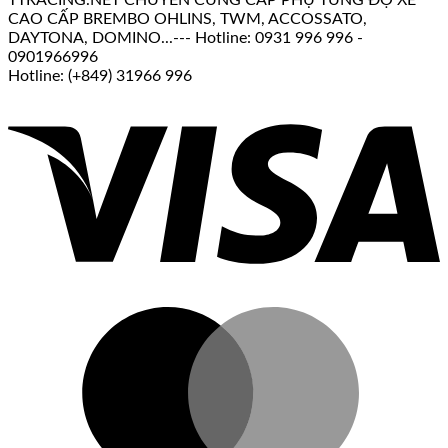
TTRACING.NET CHUYÊN CUNG CẤP PHỤ TÙNG ĐỘ XE
CAO CẤP BREMBO OHLINS, TWM, ACCOSSATO,
DAYTONA, DOMINO...--- Hotline: 0931 996 996 -
0901966996
Hotline: (+849) 31966 996
V
M