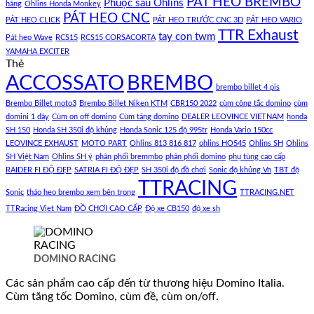
PÁT HEO BREMBO
Phuộc sau Ohlins
hãng
Ohlins Honda Monkey
PÁT HEO CNC
PÁT HEO CLICK
PÁT HEO TRƯỚC CNC 3D
PÁT HEO VARIO
TTR Exhaust
tay con twm
Pát heo Wave
RCS15
RCS15 CORSACORTA
YAMAHA EXCITER
Thẻ
ACCOSSATO
BREMBO
brembo billet 4 pis
Brembo Billet moto3
Brembo Billet Niken KTM
CBR150 2022
cùm công tắc domino
cùm
domini 1 dây
Cùm on off domino
Cùm tăng domino
DEALER LEOVINCE VIETNAM
honda
SH 150
Honda SH 350i độ khủng
Honda Sonic 125 độ 995tr
Honda Vario 150cc
LEOVINCE EXHAUST
MOTO PART
Ohlins 813 816 817
ohlins HO545
Ohlins SH
Ohlins
SH Việt Nam
Ohlins SH ý
phân phối bremmbo
phân phối domino
phụ tùng cao cấp
RAIDER FI ĐỘ ĐẸP
SATRIA FI ĐỘ ĐẸP
SH 350i độ đồ chơi
Sonic độ khủng Vn
TBT độ
TTRACING
Sonic
tháo heo brembo xem bên trong
TTRACING.NET
TTRacing Viet Nam
ĐỒ CHƠI CAO CẤP
Độ xe CB150
độ xe sh
DOMINO RACING
Các sản phẩm cao cấp đến từ thương hiệu Domino Italia.
Cùm tăng tốc Domino, cùm đề, cùm on/off.