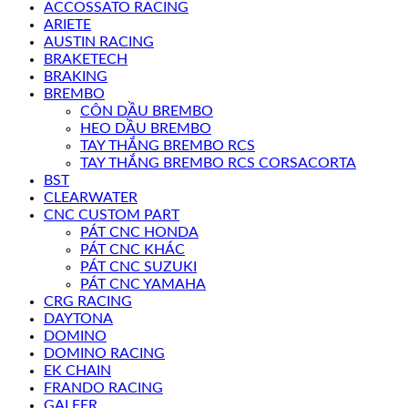
ACCOSSATO RACING
ARIETE
AUSTIN RACING
BRAKETECH
BRAKING
BREMBO
CÔN DẦU BREMBO
HEO DẦU BREMBO
TAY THẮNG BREMBO RCS
TAY THẮNG BREMBO RCS CORSACORTA
BST
CLEARWATER
CNC CUSTOM PART
PÁT CNC HONDA
PÁT CNC KHÁC
PÁT CNC SUZUKI
PÁT CNC YAMAHA
CRG RACING
DAYTONA
DOMINO
DOMINO RACING
EK CHAIN
FRANDO RACING
GALFER