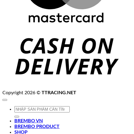
C
D
Copyright 2026 ©
TTRACING.NET
Tìm
kiếm:
BREMBO VN
BREMBO PRODUCT
SHOP