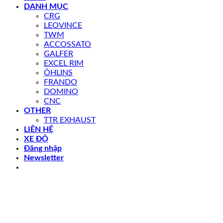
DANH MỤC
CRG
LEOVINCE
TWM
ACCOSSATO
GALFER
EXCEL RIM
ÖHLINS
FRANDO
DOMINO
CNC
OTHER
TTR EXHAUST
LIÊN HỆ
XE ĐỘ
Đăng nhập
Newsletter