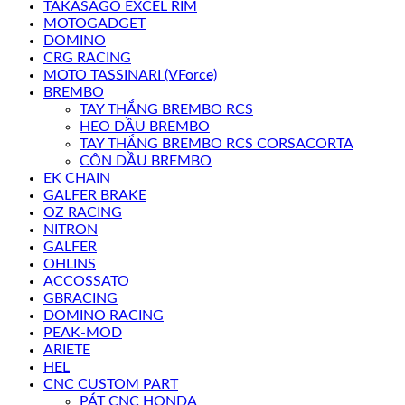
TAKASAGO EXCEL RIM
MOTOGADGET
DOMINO
CRG RACING
MOTO TASSINARI (VForce)
BREMBO
TAY THẮNG BREMBO RCS
HEO DẦU BREMBO
TAY THẮNG BREMBO RCS CORSACORTA
CÔN DẦU BREMBO
EK CHAIN
GALFER BRAKE
OZ RACING
NITRON
GALFER
OHLINS
ACCOSSATO
GBRACING
DOMINO RACING
PEAK-MOD
ARIETE
HEL
CNC CUSTOM PART
PÁT CNC HONDA