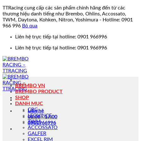
TTRacing cung cấp các sản phẩm chính hãng đến từ các
thương hiệu danh tiếng như Brembo, Ohlins, Accossato,
TWM, Daytona, Kohken, Nitron, Yoshimura - Hotline: 0901
966 996
Bỏ qua
Bỏ
Liên hệ trực tiếp tại hotline: 0901 966996
qua
Liên hệ trực tiếp tại hotline: 0901 966996
nội
dung
BREMBO VN
BREMBO PRODUCT
SHOP
DANH MỤC
CRG
Liên hệ
LEOVINCE
08:00 - 17:00
TWM
0901966996
ACCOSSATO
GALFER
EXCEL RIM