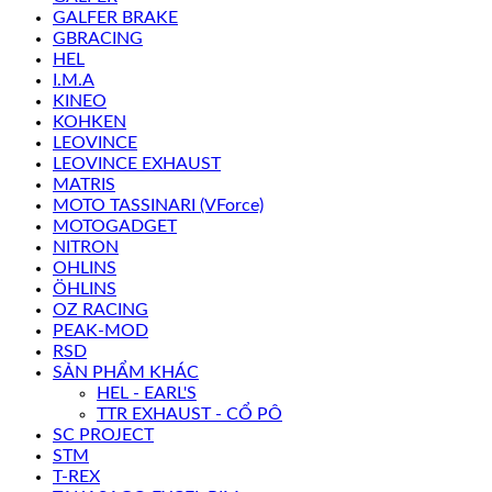
GALFER BRAKE
GBRACING
HEL
I.M.A
KINEO
KOHKEN
LEOVINCE
LEOVINCE EXHAUST
MATRIS
MOTO TASSINARI (VForce)
MOTOGADGET
NITRON
OHLINS
ÖHLINS
OZ RACING
PEAK-MOD
RSD
SẢN PHẨM KHÁC
HEL - EARL'S
TTR EXHAUST - CỔ PÔ
SC PROJECT
STM
T-REX