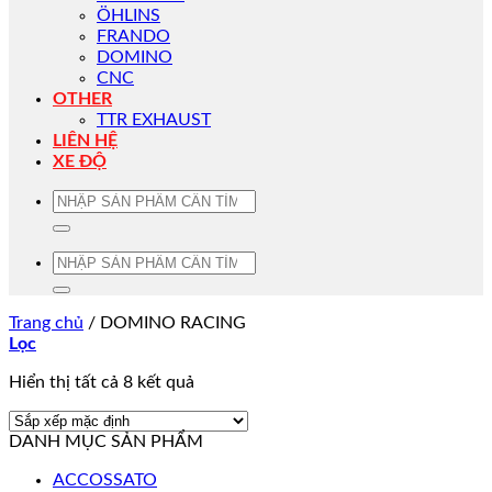
ÖHLINS
FRANDO
DOMINO
CNC
OTHER
TTR EXHAUST
LIÊN HỆ
XE ĐỘ
Tìm
kiếm:
Tìm
kiếm:
Trang chủ
/
DOMINO RACING
Lọc
Hiển thị tất cả 8 kết quả
DANH MỤC SẢN PHẨM
ACCOSSATO