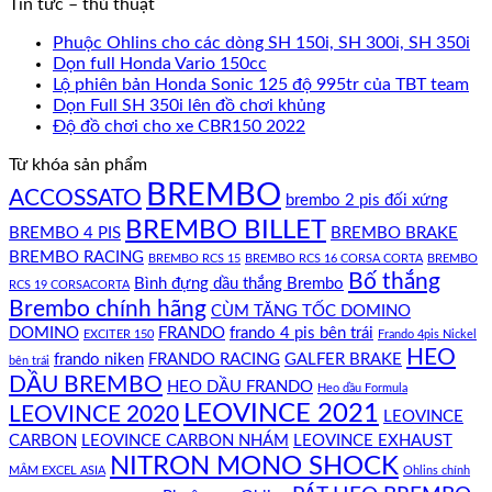
Tin tức – thủ thuật
Phuộc Ohlins cho các dòng SH 150i, SH 300i, SH 350i
Dọn full Honda Vario 150cc
Lộ phiên bản Honda Sonic 125 độ 995tr của TBT team
Dọn Full SH 350i lên đồ chơi khủng
Độ đồ chơi cho xe CBR150 2022
Từ khóa sản phẩm
BREMBO
ACCOSSATO
brembo 2 pis đối xứng
BREMBO BILLET
BREMBO 4 PIS
BREMBO BRAKE
BREMBO RACING
BREMBO RCS 15
BREMBO RCS 16 CORSA CORTA
BREMBO
Bố thắng
Bình đựng dầu thắng Brembo
RCS 19 CORSACORTA
Brembo chính hãng
CÙM TĂNG TỐC DOMINO
DOMINO
FRANDO
frando 4 pis bên trái
EXCITER 150
Frando 4pis Nickel
HEO
frando niken
FRANDO RACING
GALFER BRAKE
bên trái
DẦU BREMBO
HEO DẦU FRANDO
Heo dầu Formula
LEOVINCE 2021
LEOVINCE 2020
LEOVINCE
CARBON
LEOVINCE CARBON NHÁM
LEOVINCE EXHAUST
NITRON MONO SHOCK
MÂM EXCEL ASIA
Ohlins chính