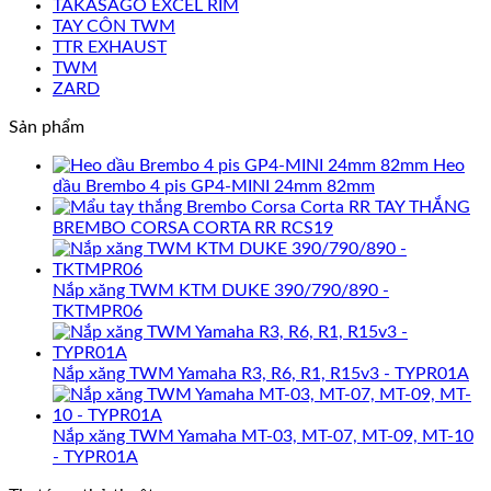
TAKASAGO EXCEL RIM
TAY CÔN TWM
TTR EXHAUST
TWM
ZARD
Sản phẩm
Heo
dầu Brembo 4 pis GP4-MINI 24mm 82mm
TAY THẮNG
BREMBO CORSA CORTA RR RCS19
Nắp xăng TWM KTM DUKE 390/790/890 -
TKTMPR06
Nắp xăng TWM Yamaha R3, R6, R1, R15v3 - TYPR01A
Nắp xăng TWM Yamaha MT-03, MT-07, MT-09, MT-10
- TYPR01A