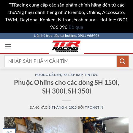
TTRacing cung cấp các sản phẩm chính hãng đến từ các
thương hiệu danh tiếng như Brembo, Ohlins, Accossato,
TWM, Daytona, Kohken, Nitron, Yoshimura - Hotline: 0901
966 996
Bỏ qua
Bỏ
Liên hệ trực tiếp tại hotline: 0901 966996
qua
nội
dung
Tìm
kiếm:
HƯỚNG DẪN ĐỘ XE LẮP RÁP
,
TIN TỨC
Phuộc Ohlins cho các dòng SH 150i,
SH 300i, SH 350i
ĐĂNG VÀO
5 THÁNG 4, 2023
BỞI
TRONGTIN
05