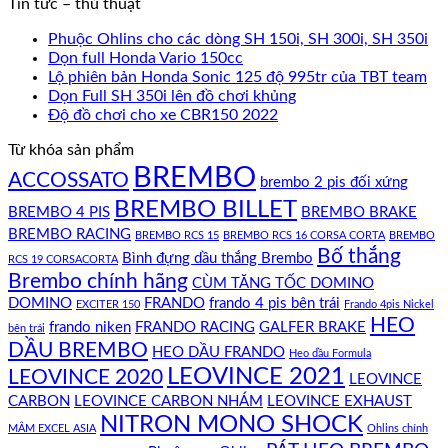
Tin tức – thủ thuật
Phuộc Ohlins cho các dòng SH 150i, SH 300i, SH 350i
Dọn full Honda Vario 150cc
Lộ phiên bản Honda Sonic 125 độ 995tr của TBT team
Dọn Full SH 350i lên đồ chơi khủng
Độ đồ chơi cho xe CBR150 2022
Từ khóa sản phẩm
BREMBO
ACCOSSATO
brembo 2 pis đối xứng
BREMBO BILLET
BREMBO 4 PIS
BREMBO BRAKE
BREMBO RACING
BREMBO RCS 15
BREMBO RCS 16 CORSA CORTA
BREMBO
Bố thắng
Bình đựng dầu thắng Brembo
RCS 19 CORSACORTA
Brembo chính hãng
CÙM TĂNG TỐC DOMINO
DOMINO
FRANDO
frando 4 pis bên trái
EXCITER 150
Frando 4pis Nickel
HEO
frando niken
FRANDO RACING
GALFER BRAKE
bên trái
DẦU BREMBO
HEO DẦU FRANDO
Heo dầu Formula
LEOVINCE 2021
LEOVINCE 2020
LEOVINCE
CARBON
LEOVINCE CARBON NHÁM
LEOVINCE EXHAUST
NITRON MONO SHOCK
MÂM EXCEL ASIA
Ohlins chính