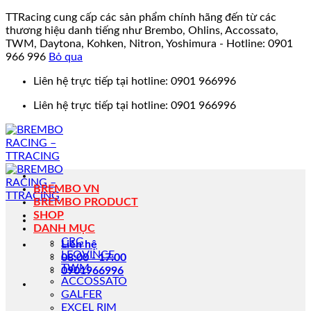
TTRacing cung cấp các sản phẩm chính hãng đến từ các
thương hiệu danh tiếng như Brembo, Ohlins, Accossato,
TWM, Daytona, Kohken, Nitron, Yoshimura - Hotline: 0901
966 996
Bỏ qua
Bỏ
Liên hệ trực tiếp tại hotline: 0901 966996
qua
Liên hệ trực tiếp tại hotline: 0901 966996
nội
dung
BREMBO VN
BREMBO PRODUCT
SHOP
DANH MỤC
CRG
Liên hệ
LEOVINCE
08:00 - 17:00
TWM
0901966996
ACCOSSATO
GALFER
EXCEL RIM