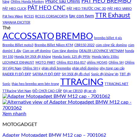
PÁT HEO BREMBO
Phuộc sau Ohlins
hãng
Ohlins Honda Monkey
PÁT HEO CNC
PÁT HEO CLICK
PÁT HEO TRƯỚC CNC 3D
PÁT HEO VARIO
TTR Exhaust
tay con twm
Pát heo Wave
RCS15
RCS15 CORSACORTA
YAMAHA EXCITER
Thẻ
ACCOSSATO
BREMBO
brembo billet 4 pis
Brembo Billet moto3
Brembo Billet Niken KTM
CBR150 2022
cùm công tắc domino
cùm
domini 1 dây
Cùm on off domino
Cùm tăng domino
DEALER LEOVINCE VIETNAM
honda
SH 150
Honda SH 350i độ khủng
Honda Sonic 125 độ 995tr
Honda Vario 150cc
LEOVINCE EXHAUST
MOTO PART
Ohlins 813 816 817
ohlins HO545
Ohlins SH
Ohlins
SH Việt Nam
Ohlins SH ý
phân phối bremmbo
phân phối domino
phụ tùng cao cấp
RAIDER FI ĐỘ ĐẸP
SATRIA FI ĐỘ ĐẸP
SH 350i độ đồ chơi
Sonic độ khủng Vn
TBT độ
TTRACING
Sonic
tháo heo brembo xem bên trong
TTRACING.NET
TTRacing Viet Nam
ĐỒ CHƠI CAO CẤP
Độ xe CB150
độ xe sh
Xem nhanh
MOTOGADGET
Adapter Motogadget BMW M12 cap – 7001062