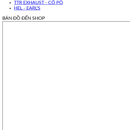
TTR EXHAUST - CỔ PÔ
HEL - EARL'S
BẢN ĐỒ ĐẾN SHOP