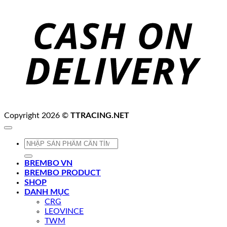
C
D
Copyright 2026 ©
TTRACING.NET
Tìm
kiếm:
BREMBO VN
BREMBO PRODUCT
SHOP
DANH MỤC
CRG
LEOVINCE
TWM