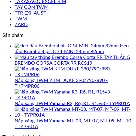
TAKASAGO EXCEL RIM
TAY CÔN TWM
TTR EXHAUST
TWM
ZARD
Sản phẩm
Heo
dầu Brembo 4 pis GP4-MINI 24mm 82mm
TAY THẮNG
BREMBO CORSA CORTA RR RCS19
Nắp xăng TWM KTM DUKE 390/790/890 -
TKTMPR06
Nắp xăng TWM Yamaha R3, R6, R1, R15v3 - TYPR01A
Nắp xăng TWM Yamaha MT-03, MT-07, MT-09, MT-10
- TYPR01A