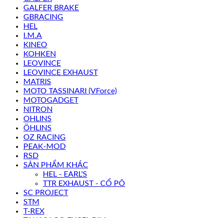
GALFER BRAKE
GBRACING
HEL
I.M.A
KINEO
KOHKEN
LEOVINCE
LEOVINCE EXHAUST
MATRIS
MOTO TASSINARI (VForce)
MOTOGADGET
NITRON
OHLINS
ÖHLINS
OZ RACING
PEAK-MOD
RSD
SẢN PHẨM KHÁC
HEL - EARL'S
TTR EXHAUST - CỔ PÔ
SC PROJECT
STM
T-REX