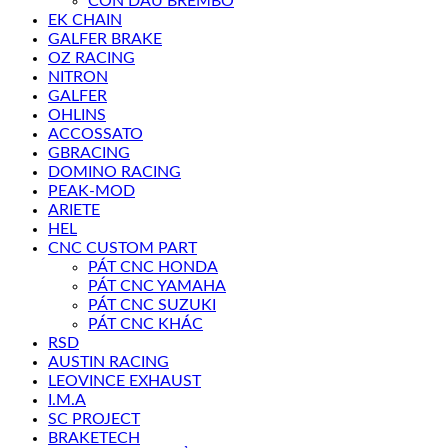
CÔN DẦU BREMBO
EK CHAIN
GALFER BRAKE
OZ RACING
NITRON
GALFER
OHLINS
ACCOSSATO
GBRACING
DOMINO RACING
PEAK-MOD
ARIETE
HEL
CNC CUSTOM PART
PÁT CNC HONDA
PÁT CNC YAMAHA
PÁT CNC SUZUKI
PÁT CNC KHÁC
RSD
AUSTIN RACING
LEOVINCE EXHAUST
I.M.A
SC PROJECT
BRAKETECH