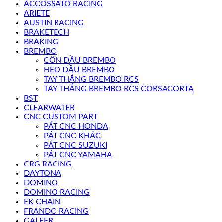
ACCOSSATO RACING
ARIETE
AUSTIN RACING
BRAKETECH
BRAKING
BREMBO
CÔN DẦU BREMBO
HEO DẦU BREMBO
TAY THẮNG BREMBO RCS
TAY THẮNG BREMBO RCS CORSACORTA
BST
CLEARWATER
CNC CUSTOM PART
PÁT CNC HONDA
PÁT CNC KHÁC
PÁT CNC SUZUKI
PÁT CNC YAMAHA
CRG RACING
DAYTONA
DOMINO
DOMINO RACING
EK CHAIN
FRANDO RACING
GALFER