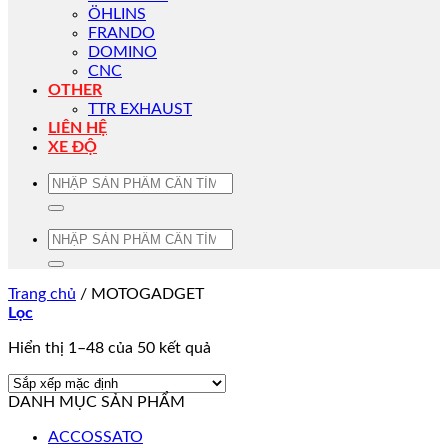
ÖHLINS
FRANDO
DOMINO
CNC
OTHER
TTR EXHAUST
LIÊN HỆ
XE ĐỘ
Tìm
kiếm:
Tìm
kiếm:
Trang chủ
/
MOTOGADGET
Lọc
Hiển thị 1–48 của 50 kết quả
DANH MỤC SẢN PHẨM
ACCOSSATO