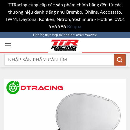
TTRacing cung cấp các sản phẩm chính hãng đến từ các
thương hiệu danh tiếng như Brembo, Ohlins, Accossato,
TWM, Daytona, Kohken, Nitron, Yoshimura - Hotline: 0901
966 996
Bỏ qua
Bỏ
Liên hệ trực tiếp tại hotline: 0901 966996
qua
nội
dung
Tìm
kiếm: