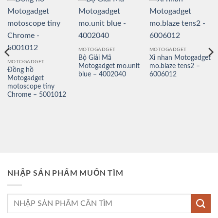
MOTOGADGET
MOTOGADGET
Bộ Giải Mã
Xi nhan Motogadget
MOTOGADGET
Motogadget mo.unit
mo.blaze tens2 –
Đồng hồ
blue – 4002040
6006012
Motogadget
motoscope tiny
Chrome – 5001012
NHẬP SẢN PHẨM MUỐN TÌM
Tìm
kiếm: