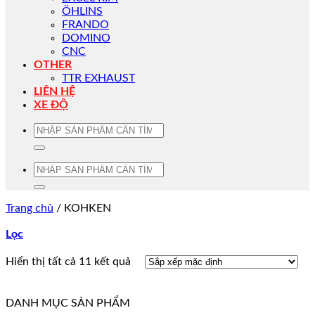
ÖHLINS
FRANDO
DOMINO
CNC
OTHER
TTR EXHAUST
LIÊN HỆ
XE ĐỘ
Tìm
kiếm:
Tìm
kiếm:
Trang chủ
/
KOHKEN
Lọc
Hiển thị tất cả 11 kết quả
DANH MỤC SẢN PHẨM