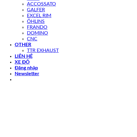
ACCOSSATO
GALFER
EXCEL RIM
ÖHLINS
FRANDO
DOMINO
CNC
OTHER
TTR EXHAUST
LIÊN HỆ
XE ĐỘ
Đăng nhập
Newsletter