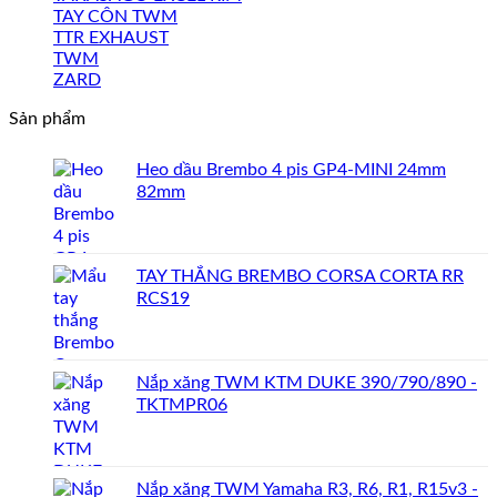
TAY CÔN TWM
TTR EXHAUST
TWM
ZARD
Sản phẩm
Heo dầu Brembo 4 pis GP4-MINI 24mm
82mm
TAY THẮNG BREMBO CORSA CORTA RR
RCS19
Nắp xăng TWM KTM DUKE 390/790/890 -
TKTMPR06
Nắp xăng TWM Yamaha R3, R6, R1, R15v3 -