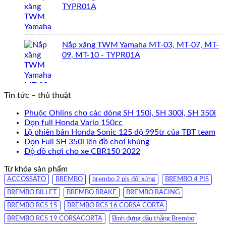
TYPR01A
Nắp xăng TWM Yamaha MT-03, MT-07, MT-
09, MT-10 - TYPR01A
Tin tức – thủ thuật
Phuộc Ohlins cho các dòng SH 150i, SH 300i, SH 350i
Dọn full Honda Vario 150cc
Lộ phiên bản Honda Sonic 125 độ 995tr của TBT team
Dọn Full SH 350i lên đồ chơi khủng
Độ đồ chơi cho xe CBR150 2022
Từ khóa sản phẩm
ACCOSSATO
BREMBO
brembo 2 pis đối xứng
BREMBO 4 PIS
BREMBO BILLET
BREMBO BRAKE
BREMBO RACING
BREMBO RCS 15
BREMBO RCS 16 CORSA CORTA
BREMBO RCS 19 CORSACORTA
Bình đựng dầu thắng Brembo