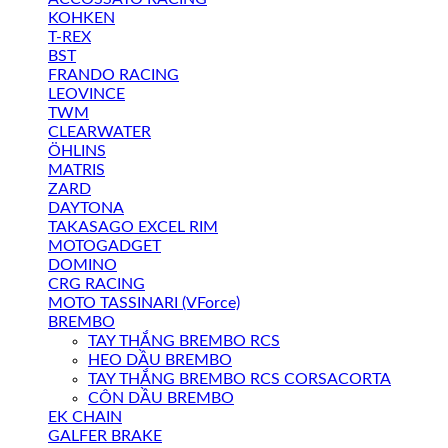
KOHKEN
T-REX
BST
FRANDO RACING
LEOVINCE
TWM
CLEARWATER
ÖHLINS
MATRIS
ZARD
DAYTONA
TAKASAGO EXCEL RIM
MOTOGADGET
DOMINO
CRG RACING
MOTO TASSINARI (VForce)
BREMBO
TAY THẮNG BREMBO RCS
HEO DẦU BREMBO
TAY THẮNG BREMBO RCS CORSACORTA
CÔN DẦU BREMBO
EK CHAIN
GALFER BRAKE