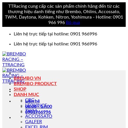
TTRacing cung cấp các sản phẩm chính hãng đến từ các
thương hiệu danh tiếng như Brembo, Ohlins, Accossato,
TWM, Daytona, Kohken, Nitron, Yoshimura - Hotline: 0901
966 996
Bỏ qua
Bỏ
Liên hệ trực tiếp tại hotline: 0901 966996
qua
nội
Liên hệ trực tiếp tại hotline: 0901 966996
dung
BREMBO VN
BREMBO PRODUCT
SHOP
DANH MỤC
CRG
Liên hệ
LEOVINCE
08:00 - 17:00
TWM
0901966996
ACCOSSATO
GALFER
EXCEL RIM