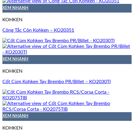
XEM NHANH
KOHKEN
Công Tắc Côn Kohken – KO20351
XEM NHANH
KOHKEN
Cốt Cùm Kohken Tay Brembo PR/Billet – KO2030TI
XEM NHANH
KOHKEN