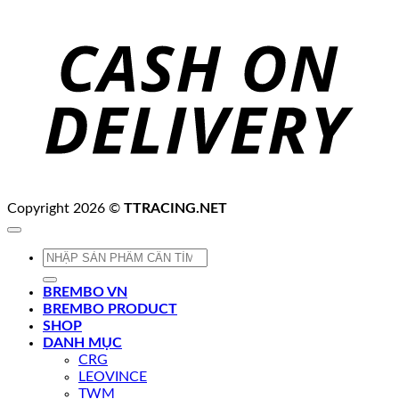
C
D
Copyright 2026 ©
TTRACING.NET
Tìm
kiếm:
BREMBO VN
BREMBO PRODUCT
SHOP
DANH MỤC
CRG
LEOVINCE
TWM