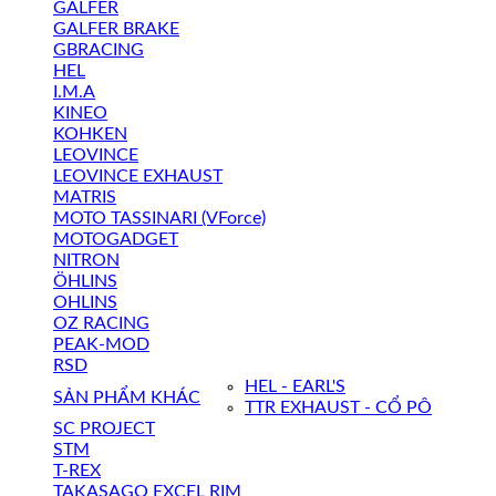
GALFER
GALFER BRAKE
GBRACING
HEL
I.M.A
KINEO
KOHKEN
LEOVINCE
LEOVINCE EXHAUST
MATRIS
MOTO TASSINARI (VForce)
MOTOGADGET
NITRON
ÖHLINS
OHLINS
OZ RACING
PEAK-MOD
RSD
HEL - EARL'S
SẢN PHẨM KHÁC
TTR EXHAUST - CỔ PÔ
SC PROJECT
STM
T-REX
TAKASAGO EXCEL RIM