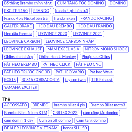
Bố thắng Brembo chính hãng
CÙM TĂNG TỐC DOMINO
DOMINO
EXCITER 150
FRANDO
frando 4 pis bên trái
Frando 4pis Nickel bên trái
frando niken
FRANDO RACING
GALFER BRAKE
HEO DẦU BREMBO
HEO DẦU FRANDO
Heo dầu Formula
LEOVINCE 2020
LEOVINCE 2021
LEOVINCE CARBON
LEOVINCE CARBON NHÁM
LEOVINCE EXHAUST
MÂM EXCEL ASIA
NITRON MONO SHOCK
Ohlins chính hãng
Ohlins Honda Monkey
Phuộc sau Ohlins
PÁT HEO BREMBO
PÁT HEO CLICK
PÁT HEO CNC
PÁT HEO TRƯỚC CNC 3D
PÁT HEO VARIO
Pát heo Wave
RCS15
RCS15 CORSACORTA
tay con twm
TTR Exhaust
YAMAHA EXCITER
Thẻ
ACCOSSATO
BREMBO
brembo billet 4 pis
Brembo Billet moto3
Brembo Billet Niken KTM
CBR150 2022
cùm công tắc domino
cùm domini 1 dây
Cùm on off domino
Cùm tăng domino
DEALER LEOVINCE VIETNAM
honda SH 150