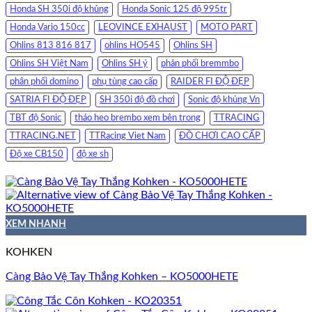
Honda SH 350i độ khủng
Honda Sonic 125 độ 995tr
Honda Vario 150cc
LEOVINCE EXHAUST
MOTO PART
Ohlins 813 816 817
ohlins HO545
Ohlins SH
Ohlins SH Việt Nam
Ohlins SH ý
phân phối bremmbo
phân phối domino
phụ tùng cao cấp
RAIDER FI ĐỘ ĐẸP
SATRIA FI ĐỘ ĐẸP
SH 350i độ đồ chơi
Sonic độ khủng Vn
TBT độ Sonic
tháo heo brembo xem bên trong
TTRACING
TTRACING.NET
TTRacing Viet Nam
ĐỒ CHƠI CAO CẤP
Độ xe CB150
độ xe sh
XEM NHANH
KOHKEN
Càng Bảo Vệ Tay Thắng Kohken – KO5000HETE