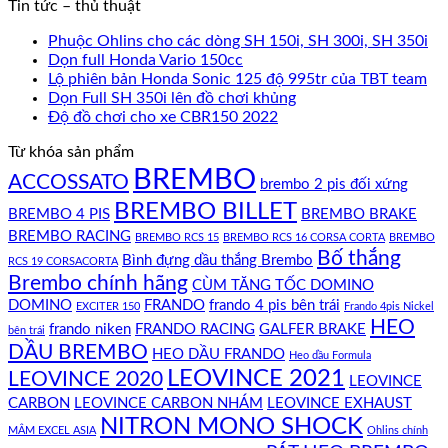
Tin tức – thủ thuật
Phuộc Ohlins cho các dòng SH 150i, SH 300i, SH 350i
Dọn full Honda Vario 150cc
Lộ phiên bản Honda Sonic 125 độ 995tr của TBT team
Dọn Full SH 350i lên đồ chơi khủng
Độ đồ chơi cho xe CBR150 2022
Từ khóa sản phẩm
BREMBO
ACCOSSATO
brembo 2 pis đối xứng
BREMBO BILLET
BREMBO 4 PIS
BREMBO BRAKE
BREMBO RACING
BREMBO RCS 15
BREMBO RCS 16 CORSA CORTA
BREMBO
Bố thắng
Bình đựng dầu thắng Brembo
RCS 19 CORSACORTA
Brembo chính hãng
CÙM TĂNG TỐC DOMINO
DOMINO
FRANDO
frando 4 pis bên trái
EXCITER 150
Frando 4pis Nickel
HEO
frando niken
FRANDO RACING
GALFER BRAKE
bên trái
DẦU BREMBO
HEO DẦU FRANDO
Heo dầu Formula
LEOVINCE 2021
LEOVINCE 2020
LEOVINCE
CARBON
LEOVINCE CARBON NHÁM
LEOVINCE EXHAUST
NITRON MONO SHOCK
MÂM EXCEL ASIA
Ohlins chính