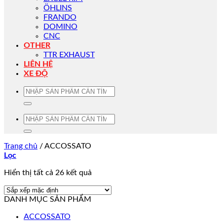
ÖHLINS
FRANDO
DOMINO
CNC
OTHER
TTR EXHAUST
LIÊN HỆ
XE ĐỘ
Tìm
kiếm:
Tìm
kiếm:
Trang chủ
/
ACCOSSATO
Lọc
Hiển thị tất cả 26 kết quả
DANH MỤC SẢN PHẨM
ACCOSSATO