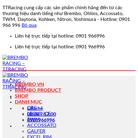
TTRacing cung cấp các sản phẩm chính hãng đến từ các
thương hiệu danh tiếng như Brembo, Ohlins, Accossato,
TWM, Daytona, Kohken, Nitron, Yoshimura - Hotline: 0901
966 996
Bỏ qua
Bỏ
Liên hệ trực tiếp tại hotline: 0901 966996
qua
Liên hệ trực tiếp tại hotline: 0901 966996
nội
dung
BREMBO VN
BREMBO PRODUCT
SHOP
DANH MỤC
CRG
Liên hệ
LEOVINCE
08:00 - 17:00
TWM
0901966996
ACCOSSATO
GALFER
EXCEL RIM