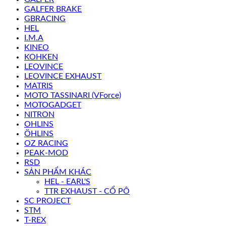
GALFER BRAKE
GBRACING
HEL
I.M.A
KINEO
KOHKEN
LEOVINCE
LEOVINCE EXHAUST
MATRIS
MOTO TASSINARI (VForce)
MOTOGADGET
NITRON
OHLINS
ÖHLINS
OZ RACING
PEAK-MOD
RSD
SẢN PHẨM KHÁC
HEL - EARL'S
TTR EXHAUST - CỔ PÔ
SC PROJECT
STM
T-REX