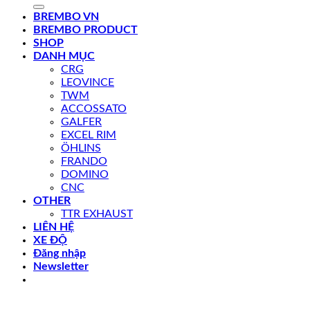
kiếm:
BREMBO VN
BREMBO PRODUCT
SHOP
DANH MỤC
CRG
LEOVINCE
TWM
ACCOSSATO
GALFER
EXCEL RIM
ÖHLINS
FRANDO
DOMINO
CNC
OTHER
TTR EXHAUST
LIÊN HỆ
XE ĐỘ
Đăng nhập
Newsletter