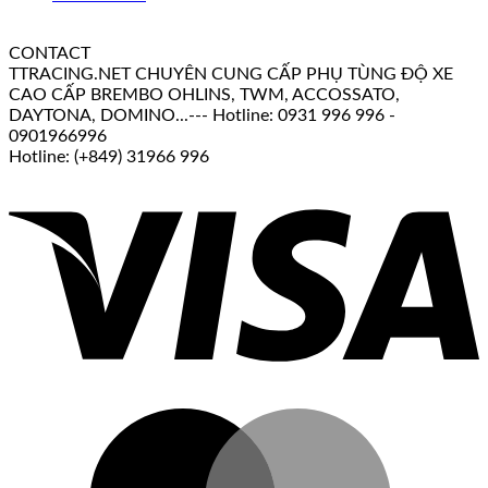
CONTACT
TTRACING.NET CHUYÊN CUNG CẤP PHỤ TÙNG ĐỘ XE
CAO CẤP BREMBO OHLINS, TWM, ACCOSSATO,
DAYTONA, DOMINO...--- Hotline: 0931 996 996 -
0901966996
Hotline: (+849) 31966 996
V
M