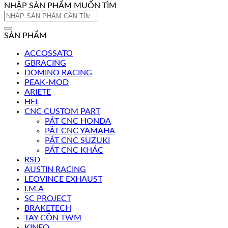
NHẬP SẢN PHẨM MUỐN TÌM
Tìm
kiếm:
SẢN PHẨM
ACCOSSATO
GBRACING
DOMINO RACING
PEAK-MOD
ARIETE
HEL
CNC CUSTOM PART
PÁT CNC HONDA
PÁT CNC YAMAHA
PÁT CNC SUZUKI
PÁT CNC KHÁC
RSD
AUSTIN RACING
LEOVINCE EXHAUST
I.M.A
SC PROJECT
BRAKETECH
TAY CÔN TWM
KINEO