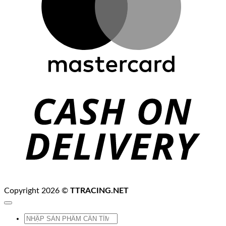
C
D
Copyright 2026 ©
TTRACING.NET
Tìm