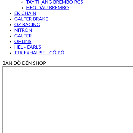
TAY THẮNG BREMBO RCS
HEO DẦU BREMBO
EK CHAIN
GALFER BRAKE
OZ RACING
NITRON
GALFER
OHLINS
HEL - EARL'S
TTR EXHAUST - CỔ PÔ
BẢN ĐỒ ĐẾN SHOP