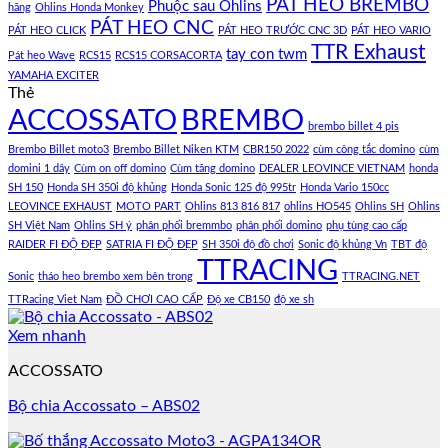
PÁT HEO BREMBO
Phuộc sau Ohlins
hãng
Ohlins Honda Monkey
PÁT HEO CNC
PÁT HEO CLICK
PÁT HEO TRƯỚC CNC 3D
PÁT HEO VARIO
TTR Exhaust
tay con twm
Pát heo Wave
RCS15
RCS15 CORSACORTA
YAMAHA EXCITER
Thẻ
ACCOSSATO
BREMBO
brembo billet 4 pis
Brembo Billet moto3
Brembo Billet Niken KTM
CBR150 2022
cùm công tắc domino
cùm
domini 1 dây
Cùm on off domino
Cùm tăng domino
DEALER LEOVINCE VIETNAM
honda
SH 150
Honda SH 350i độ khủng
Honda Sonic 125 độ 995tr
Honda Vario 150cc
LEOVINCE EXHAUST
MOTO PART
Ohlins 813 816 817
ohlins HO545
Ohlins SH
Ohlins
SH Việt Nam
Ohlins SH ý
phân phối bremmbo
phân phối domino
phụ tùng cao cấp
RAIDER FI ĐỘ ĐẸP
SATRIA FI ĐỘ ĐẸP
SH 350i độ đồ chơi
Sonic độ khủng Vn
TBT độ
TTRACING
Sonic
tháo heo brembo xem bên trong
TTRACING.NET
TTRacing Viet Nam
ĐỒ CHƠI CAO CẤP
Độ xe CB150
độ xe sh
Xem nhanh
ACCOSSATO
Bộ chia Accossato – ABS02