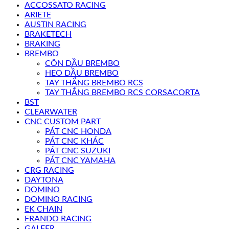
ACCOSSATO RACING
ARIETE
AUSTIN RACING
BRAKETECH
BRAKING
BREMBO
CÔN DẦU BREMBO
HEO DẦU BREMBO
TAY THẮNG BREMBO RCS
TAY THẮNG BREMBO RCS CORSACORTA
BST
CLEARWATER
CNC CUSTOM PART
PÁT CNC HONDA
PÁT CNC KHÁC
PÁT CNC SUZUKI
PÁT CNC YAMAHA
CRG RACING
DAYTONA
DOMINO
DOMINO RACING
EK CHAIN
FRANDO RACING
GALFER