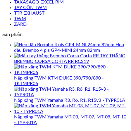
TAKASAGO EXCEL RIM
TAY CÔN TWM
TTR EXHAUST
TWM
ZARD
Sản phẩm
Heo
dầu Brembo 4 pis GP4-MINI 24mm 82mm
TAY THẮNG
BREMBO CORSA CORTA RR RCS19
Nắp xăng TWM KTM DUKE 390/790/890 -
TKTMPR06
Nắp xăng TWM Yamaha R3, R6, R1, R15v3 - TYPR01A
Nắp xăng TWM Yamaha MT-03, MT-07, MT-09, MT-10
- TYPR01A