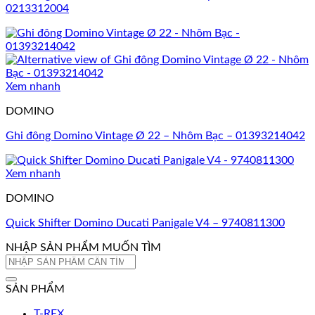
0213312004
Xem nhanh
DOMINO
Ghi đông Domino Vintage Ø 22 – Nhôm Bạc – 01393214042
Xem nhanh
DOMINO
Quick Shifter Domino Ducati Panigale V4 – 9740811300
NHẬP SẢN PHẨM MUỐN TÌM
Tìm
kiếm:
SẢN PHẨM
T-REX