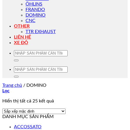
ÖHLINS
FRANDO
DOMINO
CNC
OTHER
TTR EXHAUST
LIÊN HỆ
XE ĐỘ
Tìm
kiếm:
Tìm
kiếm:
Trang chủ
/
DOMINO
Lọc
Hiển thị tất cả 25 kết quả
DANH MỤC SẢN PHẨM
ACCOSSATO