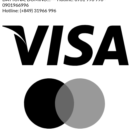
0901966996
Hotline: (+849) 31966 996
V
M