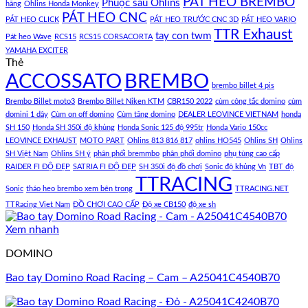
PÁT HEO BREMBO
Phuộc sau Ohlins
hãng
Ohlins Honda Monkey
PÁT HEO CNC
PÁT HEO CLICK
PÁT HEO TRƯỚC CNC 3D
PÁT HEO VARIO
TTR Exhaust
tay con twm
Pát heo Wave
RCS15
RCS15 CORSACORTA
YAMAHA EXCITER
Thẻ
ACCOSSATO
BREMBO
brembo billet 4 pis
Brembo Billet moto3
Brembo Billet Niken KTM
CBR150 2022
cùm công tắc domino
cùm
domini 1 dây
Cùm on off domino
Cùm tăng domino
DEALER LEOVINCE VIETNAM
honda
SH 150
Honda SH 350i độ khủng
Honda Sonic 125 độ 995tr
Honda Vario 150cc
LEOVINCE EXHAUST
MOTO PART
Ohlins 813 816 817
ohlins HO545
Ohlins SH
Ohlins
SH Việt Nam
Ohlins SH ý
phân phối bremmbo
phân phối domino
phụ tùng cao cấp
RAIDER FI ĐỘ ĐẸP
SATRIA FI ĐỘ ĐẸP
SH 350i độ đồ chơi
Sonic độ khủng Vn
TBT độ
TTRACING
Sonic
tháo heo brembo xem bên trong
TTRACING.NET
TTRacing Viet Nam
ĐỒ CHƠI CAO CẤP
Độ xe CB150
độ xe sh
Xem nhanh
DOMINO
Bao tay Domino Road Racing – Cam – A25041C4540B70