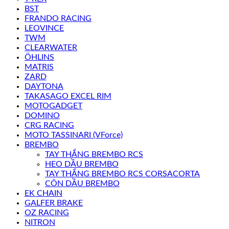
BST
FRANDO RACING
LEOVINCE
TWM
CLEARWATER
ÖHLINS
MATRIS
ZARD
DAYTONA
TAKASAGO EXCEL RIM
MOTOGADGET
DOMINO
CRG RACING
MOTO TASSINARI (VForce)
BREMBO
TAY THẮNG BREMBO RCS
HEO DẦU BREMBO
TAY THẮNG BREMBO RCS CORSACORTA
CÔN DẦU BREMBO
EK CHAIN
GALFER BRAKE
OZ RACING
NITRON