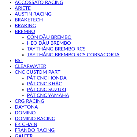
ACCOSSATO RACING
ARIETE
AUSTIN RACING
BRAKETECH
BRAKING
BREMBO
CÔN DẦU BREMBO
HEO DẦU BREMBO
TAY THẮNG BREMBO RCS
TAY THẮNG BREMBO RCS CORSACORTA
BST
CLEARWATER
CNC CUSTOM PART
PÁT CNC HONDA
PÁT CNC KHÁC
PÁT CNC SUZUKI
PÁT CNC YAMAHA
CRG RACING
DAYTONA
DOMINO
DOMINO RACING
EK CHAIN
FRANDO RACING
GALFER