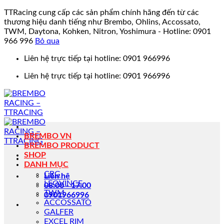
TTRacing cung cấp các sản phẩm chính hãng đến từ các
thương hiệu danh tiếng như Brembo, Ohlins, Accossato,
TWM, Daytona, Kohken, Nitron, Yoshimura - Hotline: 0901
966 996
Bỏ qua
Bỏ
Liên hệ trực tiếp tại hotline: 0901 966996
qua
Liên hệ trực tiếp tại hotline: 0901 966996
nội
dung
BREMBO VN
BREMBO PRODUCT
SHOP
DANH MỤC
CRG
Liên hệ
LEOVINCE
08:00 - 17:00
TWM
0901966996
ACCOSSATO
GALFER
EXCEL RIM