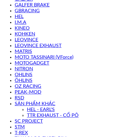
GALFER BRAKE
GBRACING
HEL
I.M.A
KINEO
KOHKEN
LEOVINCE
LEOVINCE EXHAUST
MATRIS
MOTO TASSINARI (VForce)
MOTOGADGET
NITRON
OHLINS
ÖHLINS
OZ RACING
PEAK-MOD
RSD
SẢN PHẨM KHÁC
HEL - EARL'S
TTR EXHAUST - CỔ PÔ
SC PROJECT
STM
T-REX