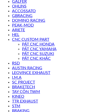
GALFER
OHLINS
ACCOSSATO
GBRACING
DOMINO RACING
PEAK-MOD
ARIETE
HEL
CNC CUSTOM PART
PÁT CNC HONDA
PÁT CNC YAMAHA
PÁT CNC SUZUKI
PÁT CNC KHÁC
RSD
AUSTIN RACING
LEOVINCE EXHAUST
I.M.A
SC PROJECT
BRAKETECH
TAY CÔN TWM
KINEO
TTR EXHAUST
STM
BRAKING