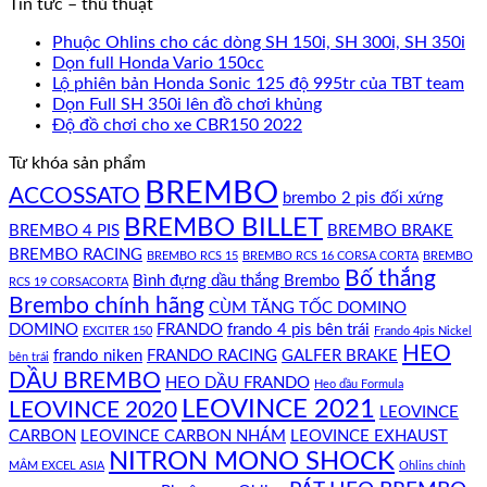
Tin tức – thủ thuật
Phuộc Ohlins cho các dòng SH 150i, SH 300i, SH 350i
Dọn full Honda Vario 150cc
Lộ phiên bản Honda Sonic 125 độ 995tr của TBT team
Dọn Full SH 350i lên đồ chơi khủng
Độ đồ chơi cho xe CBR150 2022
Từ khóa sản phẩm
BREMBO
ACCOSSATO
brembo 2 pis đối xứng
BREMBO BILLET
BREMBO 4 PIS
BREMBO BRAKE
BREMBO RACING
BREMBO RCS 15
BREMBO RCS 16 CORSA CORTA
BREMBO
Bố thắng
Bình đựng dầu thắng Brembo
RCS 19 CORSACORTA
Brembo chính hãng
CÙM TĂNG TỐC DOMINO
DOMINO
FRANDO
frando 4 pis bên trái
EXCITER 150
Frando 4pis Nickel
HEO
frando niken
FRANDO RACING
GALFER BRAKE
bên trái
DẦU BREMBO
HEO DẦU FRANDO
Heo dầu Formula
LEOVINCE 2021
LEOVINCE 2020
LEOVINCE
CARBON
LEOVINCE CARBON NHÁM
LEOVINCE EXHAUST
NITRON MONO SHOCK
MÂM EXCEL ASIA
Ohlins chính