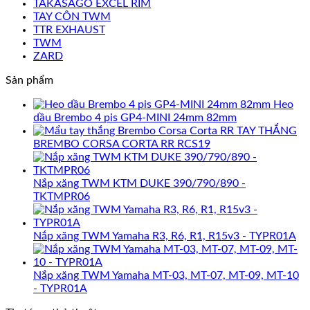
TAKASAGO EXCEL RIM
TAY CÔN TWM
TTR EXHAUST
TWM
ZARD
Sản phẩm
Heo
dầu Brembo 4 pis GP4-MINI 24mm 82mm
TAY THẮNG
BREMBO CORSA CORTA RR RCS19
Nắp xăng TWM KTM DUKE 390/790/890 -
TKTMPR06
Nắp xăng TWM Yamaha R3, R6, R1, R15v3 - TYPR01A
Nắp xăng TWM Yamaha MT-03, MT-07, MT-09, MT-10
- TYPR01A