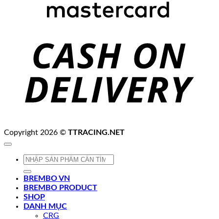
C
D
Copyright 2026 ©
TTRACING.NET
Tìm
kiếm:
BREMBO VN
BREMBO PRODUCT
SHOP
DANH MỤC
CRG