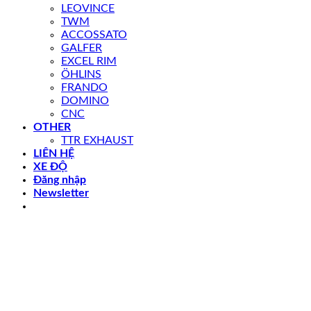
LEOVINCE
TWM
ACCOSSATO
GALFER
EXCEL RIM
ÖHLINS
FRANDO
DOMINO
CNC
OTHER
TTR EXHAUST
LIÊN HỆ
XE ĐỘ
Đăng nhập
Newsletter