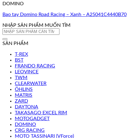
DOMINO
Bao tay Domino Road Racing – Xanh – A25041C4440B70
NHẬP SẢN PHẨM MUỐN TÌM
Tìm
kiếm:
SẢN PHẨM
T-REX
BST
FRANDO RACING
LEOVINCE
TWM
CLEARWATER
ÖHLINS
MATRIS
ZARD
DAYTONA
TAKASAGO EXCEL RIM
MOTOGADGET
DOMINO
CRG RACING
MOTO TASSINARI (VForce)