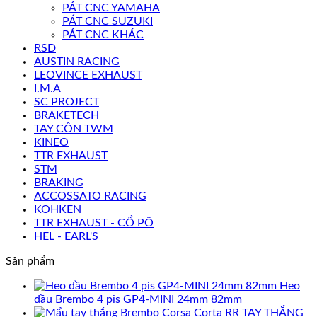
PÁT CNC YAMAHA
PÁT CNC SUZUKI
PÁT CNC KHÁC
RSD
AUSTIN RACING
LEOVINCE EXHAUST
I.M.A
SC PROJECT
BRAKETECH
TAY CÔN TWM
KINEO
TTR EXHAUST
STM
BRAKING
ACCOSSATO RACING
KOHKEN
TTR EXHAUST - CỔ PÔ
HEL - EARL'S
Sản phẩm
Heo
dầu Brembo 4 pis GP4-MINI 24mm 82mm
TAY THẮNG