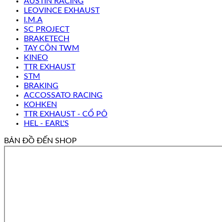
AUSTIN RACING
LEOVINCE EXHAUST
I.M.A
SC PROJECT
BRAKETECH
TAY CÔN TWM
KINEO
TTR EXHAUST
STM
BRAKING
ACCOSSATO RACING
KOHKEN
TTR EXHAUST - CỔ PÔ
HEL - EARL'S
BẢN ĐỒ ĐẾN SHOP