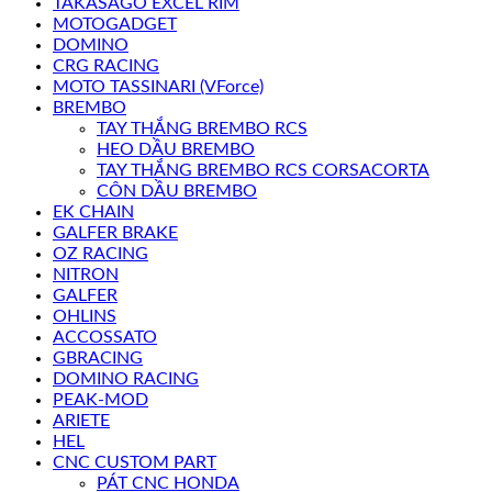
TAKASAGO EXCEL RIM
MOTOGADGET
DOMINO
CRG RACING
MOTO TASSINARI (VForce)
BREMBO
TAY THẮNG BREMBO RCS
HEO DẦU BREMBO
TAY THẮNG BREMBO RCS CORSACORTA
CÔN DẦU BREMBO
EK CHAIN
GALFER BRAKE
OZ RACING
NITRON
GALFER
OHLINS
ACCOSSATO
GBRACING
DOMINO RACING
PEAK-MOD
ARIETE
HEL
CNC CUSTOM PART
PÁT CNC HONDA