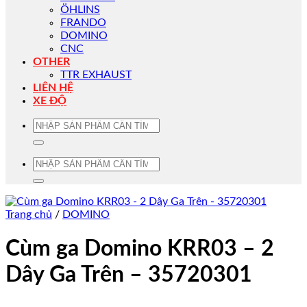
ÖHLINS
FRANDO
DOMINO
CNC
OTHER
TTR EXHAUST
LIÊN HỆ
XE ĐỘ
Tìm
kiếm:
Tìm
kiếm:
Trang chủ
/
DOMINO
Cùm ga Domino KRR03 – 2
Dây Ga Trên – 35720301