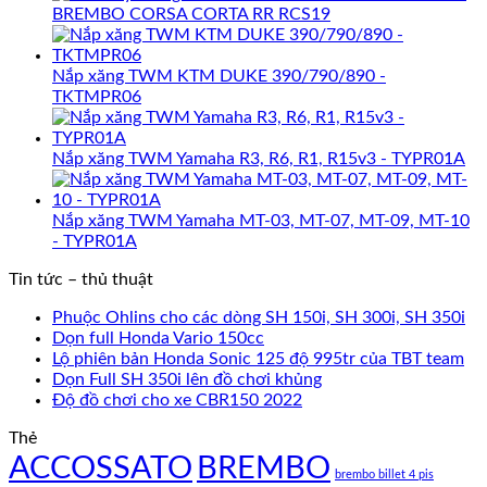
BREMBO CORSA CORTA RR RCS19
Nắp xăng TWM KTM DUKE 390/790/890 -
TKTMPR06
Nắp xăng TWM Yamaha R3, R6, R1, R15v3 - TYPR01A
Nắp xăng TWM Yamaha MT-03, MT-07, MT-09, MT-10
- TYPR01A
Tin tức – thủ thuật
Phuộc Ohlins cho các dòng SH 150i, SH 300i, SH 350i
Dọn full Honda Vario 150cc
Lộ phiên bản Honda Sonic 125 độ 995tr của TBT team
Dọn Full SH 350i lên đồ chơi khủng
Độ đồ chơi cho xe CBR150 2022
Thẻ
ACCOSSATO
BREMBO
brembo billet 4 pis