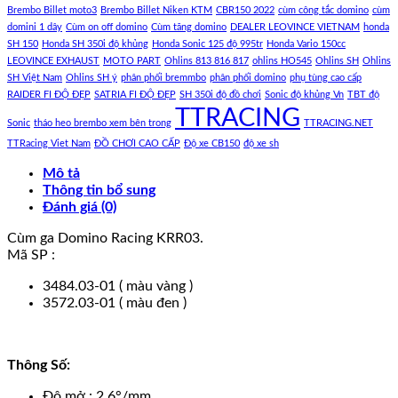
Brembo Billet moto3
Brembo Billet Niken KTM
CBR150 2022
cùm công tắc domino
cùm
domini 1 dây
Cùm on off domino
Cùm tăng domino
DEALER LEOVINCE VIETNAM
honda
SH 150
Honda SH 350i độ khủng
Honda Sonic 125 độ 995tr
Honda Vario 150cc
LEOVINCE EXHAUST
MOTO PART
Ohlins 813 816 817
ohlins HO545
Ohlins SH
Ohlins
SH Việt Nam
Ohlins SH ý
phân phối bremmbo
phân phối domino
phụ tùng cao cấp
RAIDER FI ĐỘ ĐẸP
SATRIA FI ĐỘ ĐẸP
SH 350i độ đồ chơi
Sonic độ khủng Vn
TBT độ
TTRACING
Sonic
tháo heo brembo xem bên trong
TTRACING.NET
TTRacing Viet Nam
ĐỒ CHƠI CAO CẤP
Độ xe CB150
độ xe sh
Mô tả
Thông tin bổ sung
Đánh giá (0)
Cùm ga Domino Racing KRR03.
Mã SP :
3484.03-01 ( màu vàng )
3572.03-01 ( màu đen )
Thông Số:
Độ mở :
2,6°/mm