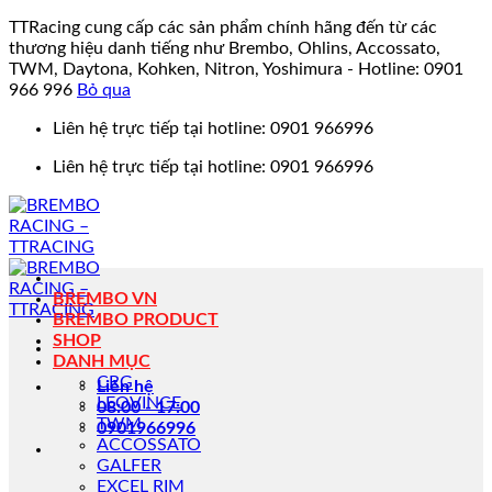
TTRacing cung cấp các sản phẩm chính hãng đến từ các
thương hiệu danh tiếng như Brembo, Ohlins, Accossato,
TWM, Daytona, Kohken, Nitron, Yoshimura - Hotline: 0901
966 996
Bỏ qua
Bỏ
Liên hệ trực tiếp tại hotline: 0901 966996
qua
Liên hệ trực tiếp tại hotline: 0901 966996
nội
dung
BREMBO VN
BREMBO PRODUCT
SHOP
DANH MỤC
CRG
Liên hệ
LEOVINCE
08:00 - 17:00
TWM
0901966996
ACCOSSATO
GALFER
EXCEL RIM