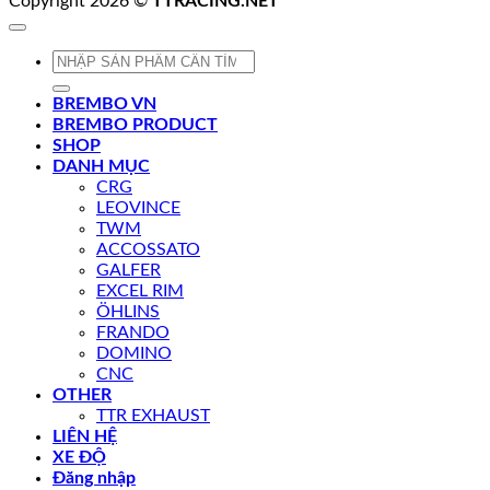
Copyright 2026 ©
TTRACING.NET
Tìm
kiếm:
BREMBO VN
BREMBO PRODUCT
SHOP
DANH MỤC
CRG
LEOVINCE
TWM
ACCOSSATO
GALFER
EXCEL RIM
ÖHLINS
FRANDO
DOMINO
CNC
OTHER
TTR EXHAUST
LIÊN HỆ
XE ĐỘ
Đăng nhập