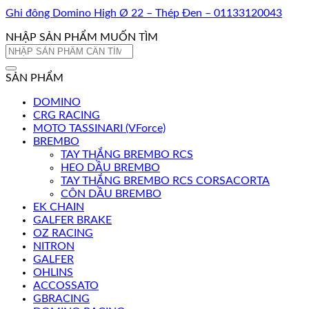
Ghi đông Domino High Ø 22 – Thép Đen – 01133120043
NHẬP SẢN PHẨM MUỐN TÌM
Tìm
kiếm:
SẢN PHẨM
DOMINO
CRG RACING
MOTO TASSINARI (VForce)
BREMBO
TAY THẮNG BREMBO RCS
HEO DẦU BREMBO
TAY THẮNG BREMBO RCS CORSACORTA
CÔN DẦU BREMBO
EK CHAIN
GALFER BRAKE
OZ RACING
NITRON
GALFER
OHLINS
ACCOSSATO
GBRACING