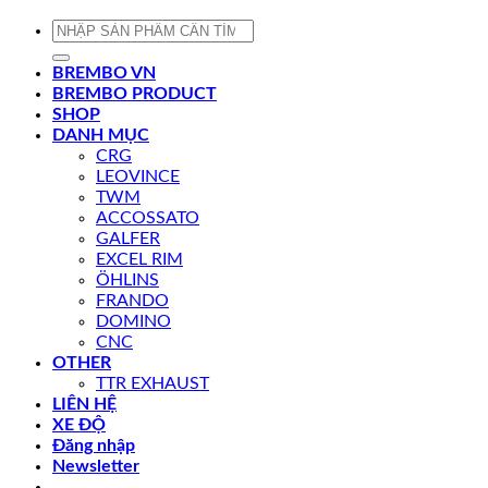
Tìm
kiếm:
BREMBO VN
BREMBO PRODUCT
SHOP
DANH MỤC
CRG
LEOVINCE
TWM
ACCOSSATO
GALFER
EXCEL RIM
ÖHLINS
FRANDO
DOMINO
CNC
OTHER
TTR EXHAUST
LIÊN HỆ
XE ĐỘ
Đăng nhập
Newsletter