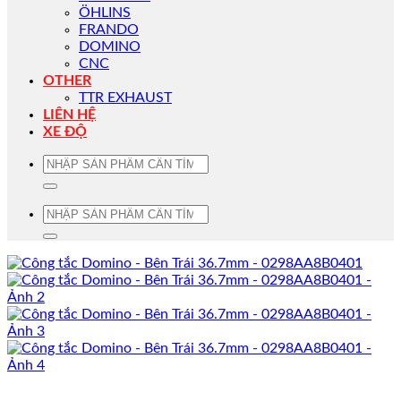
ÖHLINS
FRANDO
DOMINO
CNC
OTHER
TTR EXHAUST
LIÊN HỆ
XE ĐỘ
Tìm
kiếm:
Tìm
kiếm: