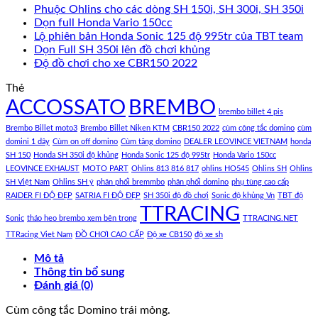
Phuộc Ohlins cho các dòng SH 150i, SH 300i, SH 350i
Dọn full Honda Vario 150cc
Lộ phiên bản Honda Sonic 125 độ 995tr của TBT team
Dọn Full SH 350i lên đồ chơi khủng
Độ đồ chơi cho xe CBR150 2022
Thẻ
ACCOSSATO
BREMBO
brembo billet 4 pis
Brembo Billet moto3
Brembo Billet Niken KTM
CBR150 2022
cùm công tắc domino
cùm
domini 1 dây
Cùm on off domino
Cùm tăng domino
DEALER LEOVINCE VIETNAM
honda
SH 150
Honda SH 350i độ khủng
Honda Sonic 125 độ 995tr
Honda Vario 150cc
LEOVINCE EXHAUST
MOTO PART
Ohlins 813 816 817
ohlins HO545
Ohlins SH
Ohlins
SH Việt Nam
Ohlins SH ý
phân phối bremmbo
phân phối domino
phụ tùng cao cấp
RAIDER FI ĐỘ ĐẸP
SATRIA FI ĐỘ ĐẸP
SH 350i độ đồ chơi
Sonic độ khủng Vn
TBT độ
TTRACING
Sonic
tháo heo brembo xem bên trong
TTRACING.NET
TTRacing Viet Nam
ĐỒ CHƠI CAO CẤP
Độ xe CB150
độ xe sh
Mô tả
Thông tin bổ sung
Đánh giá (0)
Cùm công tắc Domino trái mỏng.