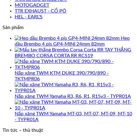
MOTOGADGET
TTR EXHAUST - CỔ PÔ
HEL - EARL'S
Sản phẩm
Heo
dầu Brembo 4 pis GP4-MINI 24mm 82mm
TAY THẮNG
BREMBO CORSA CORTA RR RCS19
Nắp xăng TWM KTM DUKE 390/790/890 -
TKTMPR06
Nắp xăng TWM Yamaha R3, R6, R1, R15v3 - TYPR01A
Nắp xăng TWM Yamaha MT-03, MT-07, MT-09, MT-10
- TYPR01A
Tin tức – thủ thuật