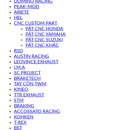
DOMINO RACING
PEAK-MOD
ARIETE
HEL
CNC CUSTOM PART
PÁT CNC HONDA
PÁT CNC YAMAHA
PÁT CNC SUZUKI
PÁT CNC KHÁC
RSD
AUSTIN RACING
LEOVINCE EXHAUST
I.M.A
SC PROJECT
BRAKETECH
TAY CÔN TWM
KINEO
TTR EXHAUST
STM
BRAKING
ACCOSSATO RACING
KOHKEN
T-REX
BST