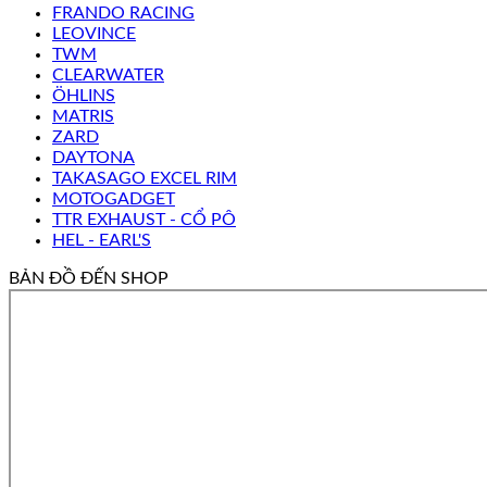
FRANDO RACING
LEOVINCE
TWM
CLEARWATER
ÖHLINS
MATRIS
ZARD
DAYTONA
TAKASAGO EXCEL RIM
MOTOGADGET
TTR EXHAUST - CỔ PÔ
HEL - EARL'S
BẢN ĐỒ ĐẾN SHOP