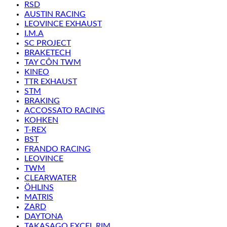
RSD
AUSTIN RACING
LEOVINCE EXHAUST
I.M.A
SC PROJECT
BRAKETECH
TAY CÔN TWM
KINEO
TTR EXHAUST
STM
BRAKING
ACCOSSATO RACING
KOHKEN
T-REX
BST
FRANDO RACING
LEOVINCE
TWM
CLEARWATER
ÖHLINS
MATRIS
ZARD
DAYTONA
TAKASAGO EXCEL RIM