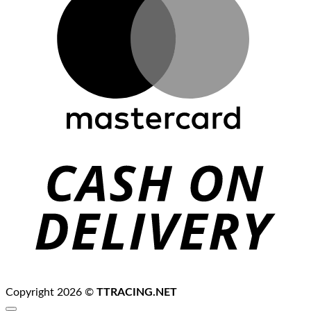
C
D
Copyright 2026 ©
TTRACING.NET