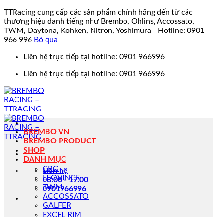
TTRacing cung cấp các sản phẩm chính hãng đến từ các
thương hiệu danh tiếng như Brembo, Ohlins, Accossato,
TWM, Daytona, Kohken, Nitron, Yoshimura - Hotline: 0901
966 996
Bỏ qua
Bỏ
Liên hệ trực tiếp tại hotline: 0901 966996
qua
Liên hệ trực tiếp tại hotline: 0901 966996
nội
dung
BREMBO VN
BREMBO PRODUCT
SHOP
DANH MỤC
CRG
Liên hệ
LEOVINCE
08:00 - 17:00
TWM
0901966996
ACCOSSATO
GALFER
EXCEL RIM