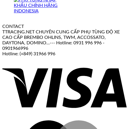
CONTACT
TTRACING.NET CHUYÊN CUNG CẤP PHỤ TÙNG ĐỘ XE
CAO CẤP BREMBO OHLINS, TWM, ACCOSSATO,
DAYTONA, DOMINO...--- Hotline: 0931 996 996 -
0901966996
Hotline: (+849) 31966 996
V
M