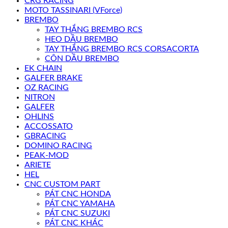
CRG RACING
MOTO TASSINARI (VForce)
BREMBO
TAY THẮNG BREMBO RCS
HEO DẦU BREMBO
TAY THẮNG BREMBO RCS CORSACORTA
CÔN DẦU BREMBO
EK CHAIN
GALFER BRAKE
OZ RACING
NITRON
GALFER
OHLINS
ACCOSSATO
GBRACING
DOMINO RACING
PEAK-MOD
ARIETE
HEL
CNC CUSTOM PART
PÁT CNC HONDA
PÁT CNC YAMAHA
PÁT CNC SUZUKI
PÁT CNC KHÁC