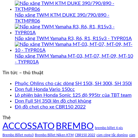
Nắp xăng TWM KTM DUKE 390/790/890 -
TKTMPR06
Nắp xăng TWM Yamaha R3, R6, R1, R15v3 - TYPR01A
Nắp xăng TWM Yamaha MT-03, MT-07, MT-09, MT-10
- TYPR01A
Tin tức – thủ thuật
Phuộc Ohlins cho các dòng SH 150i, SH 300i, SH 350i
Dọn full Honda Vario 150cc
Lộ phiên bản Honda Sonic 125 độ 995tr của TBT team
Dọn Full SH 350i lên đồ chơi khủng
Độ đồ chơi cho xe CBR150 2022
Thẻ
ACCOSSATO
BREMBO
brembo billet 4 pis
Brembo Billet moto3
Brembo Billet Niken KTM
CBR150 2022
cùm công tắc domino
cùm