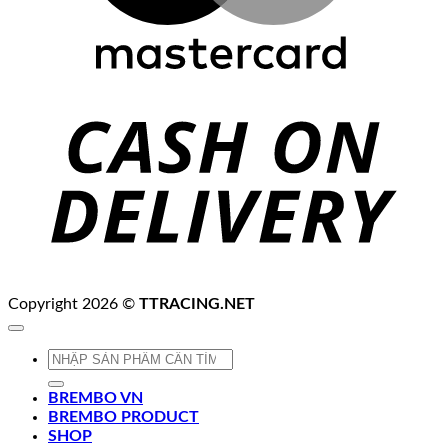
C
D
Copyright 2026 ©
TTRACING.NET
Tìm
kiếm:
BREMBO VN
BREMBO PRODUCT
SHOP