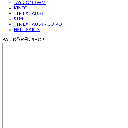
TAY CÔN TWM
KINEO
TTR EXHAUST
STM
TTR EXHAUST - CỔ PÔ
HEL - EARL'S
BẢN ĐỒ ĐẾN SHOP