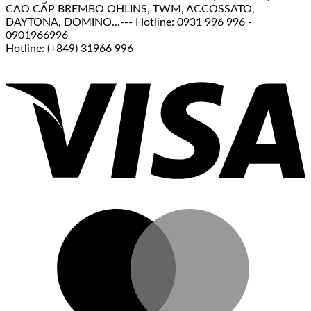
CAO CẤP BREMBO OHLINS, TWM, ACCOSSATO,
DAYTONA, DOMINO...--- Hotline: 0931 996 996 -
0901966996
Hotline: (+849) 31966 996
V
M