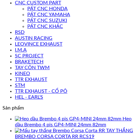
CNC CUSTOM PART
PÁT CNC HONDA
PÁT CNC YAMAHA
PÁT CNC SUZUKI
PÁT CNC KHÁC
RSD
AUSTIN RACING
LEOVINCE EXHAUST
I.M.A
SC PROJECT
BRAKETECH
TAY CÔN TWM
KINEO
TTR EXHAUST
STM
TTR EXHAUST - CỔ PÔ
HEL - EARL'S
Sản phẩm
Heo
dầu Brembo 4 pis GP4-MINI 24mm 82mm
TAY THẮNG
BREMBO CORSA CORTA RR RCS19