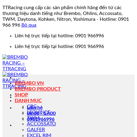
TTRacing cung cấp các sản phẩm chính hãng đến từ các
thương hiệu danh tiếng như Brembo, Ohlins, Accossato,
TWM, Daytona, Kohken, Nitron, Yoshimura - Hotline: 0901
966 996
Bỏ qua
Bỏ
Liên hệ trực tiếp tại hotline: 0901 966996
qua
Liên hệ trực tiếp tại hotline: 0901 966996
nội
dung
BREMBO VN
BREMBO PRODUCT
SHOP
DANH MỤC
CRG
Liên hệ
LEOVINCE
08:00 - 17:00
TWM
0901966996
ACCOSSATO
GALFER
EXCEL RIM