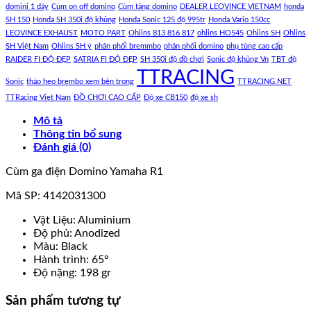
domini 1 dây
Cùm on off domino
Cùm tăng domino
DEALER LEOVINCE VIETNAM
honda
SH 150
Honda SH 350i độ khủng
Honda Sonic 125 độ 995tr
Honda Vario 150cc
LEOVINCE EXHAUST
MOTO PART
Ohlins 813 816 817
ohlins HO545
Ohlins SH
Ohlins
SH Việt Nam
Ohlins SH ý
phân phối bremmbo
phân phối domino
phụ tùng cao cấp
RAIDER FI ĐỘ ĐẸP
SATRIA FI ĐỘ ĐẸP
SH 350i độ đồ chơi
Sonic độ khủng Vn
TBT độ
TTRACING
Sonic
tháo heo brembo xem bên trong
TTRACING.NET
TTRacing Viet Nam
ĐỒ CHƠI CAO CẤP
Độ xe CB150
độ xe sh
Mô tả
Thông tin bổ sung
Đánh giá (0)
Cùm ga điện Domino Yamaha R1
Mã SP: 4142031300
Vật Liệu:
Aluminium
Độ phủ:
Anodized
Màu:
Black
Hành trình:
65°
Độ nặng:
198 gr
Sản phẩm tương tự