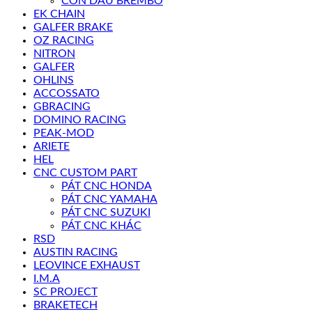
CÔN DẦU BREMBO
EK CHAIN
GALFER BRAKE
OZ RACING
NITRON
GALFER
OHLINS
ACCOSSATO
GBRACING
DOMINO RACING
PEAK-MOD
ARIETE
HEL
CNC CUSTOM PART
PÁT CNC HONDA
PÁT CNC YAMAHA
PÁT CNC SUZUKI
PÁT CNC KHÁC
RSD
AUSTIN RACING
LEOVINCE EXHAUST
I.M.A
SC PROJECT
BRAKETECH