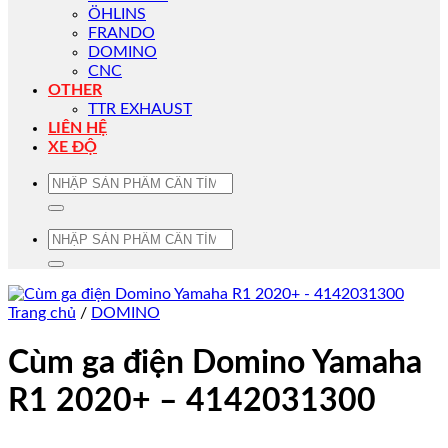
ÖHLINS
FRANDO
DOMINO
CNC
OTHER
TTR EXHAUST
LIÊN HỆ
XE ĐỘ
Tìm
kiếm:
Tìm
kiếm:
Trang chủ
/
DOMINO
Cùm ga điện Domino Yamaha
R1 2020+ – 4142031300