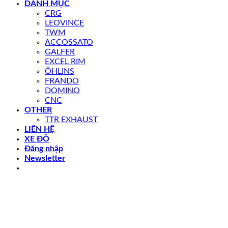
DANH MỤC
CRG
LEOVINCE
TWM
ACCOSSATO
GALFER
EXCEL RIM
ÖHLINS
FRANDO
DOMINO
CNC
OTHER
TTR EXHAUST
LIÊN HỆ
XE ĐỘ
Đăng nhập
Newsletter