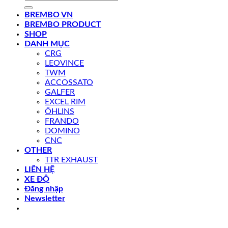
kiếm:
BREMBO VN
BREMBO PRODUCT
SHOP
DANH MỤC
CRG
LEOVINCE
TWM
ACCOSSATO
GALFER
EXCEL RIM
ÖHLINS
FRANDO
DOMINO
CNC
OTHER
TTR EXHAUST
LIÊN HỆ
XE ĐỘ
Đăng nhập
Newsletter