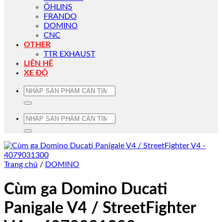
ÖHLINS
FRANDO
DOMINO
CNC
OTHER
TTR EXHAUST
LIÊN HỆ
XE ĐỘ
Tìm
kiếm:
Tìm
kiếm:
Trang chủ
/
DOMINO
Cùm ga Domino Ducati
Panigale V4 / StreetFighter