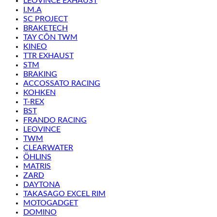
LEOVINCE EXHAUST
I.M.A
SC PROJECT
BRAKETECH
TAY CÔN TWM
KINEO
TTR EXHAUST
STM
BRAKING
ACCOSSATO RACING
KOHKEN
T-REX
BST
FRANDO RACING
LEOVINCE
TWM
CLEARWATER
ÖHLINS
MATRIS
ZARD
DAYTONA
TAKASAGO EXCEL RIM
MOTOGADGET
DOMINO