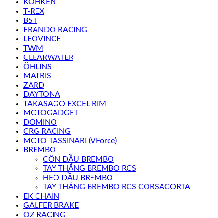
KOHKEN
T-REX
BST
FRANDO RACING
LEOVINCE
TWM
CLEARWATER
ÖHLINS
MATRIS
ZARD
DAYTONA
TAKASAGO EXCEL RIM
MOTOGADGET
DOMINO
CRG RACING
MOTO TASSINARI (VForce)
BREMBO
CÔN DẦU BREMBO
TAY THẮNG BREMBO RCS
HEO DẦU BREMBO
TAY THẮNG BREMBO RCS CORSACORTA
EK CHAIN
GALFER BRAKE
OZ RACING