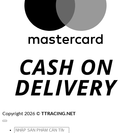
C
D
Copyright 2026 ©
TTRACING.NET
Tìm