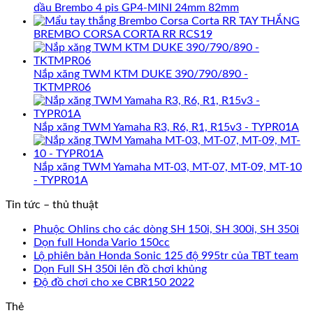
dầu Brembo 4 pis GP4-MINI 24mm 82mm
TAY THẮNG
BREMBO CORSA CORTA RR RCS19
Nắp xăng TWM KTM DUKE 390/790/890 -
TKTMPR06
Nắp xăng TWM Yamaha R3, R6, R1, R15v3 - TYPR01A
Nắp xăng TWM Yamaha MT-03, MT-07, MT-09, MT-10
- TYPR01A
Tin tức – thủ thuật
Phuộc Ohlins cho các dòng SH 150i, SH 300i, SH 350i
Dọn full Honda Vario 150cc
Lộ phiên bản Honda Sonic 125 độ 995tr của TBT team
Dọn Full SH 350i lên đồ chơi khủng
Độ đồ chơi cho xe CBR150 2022
Thẻ