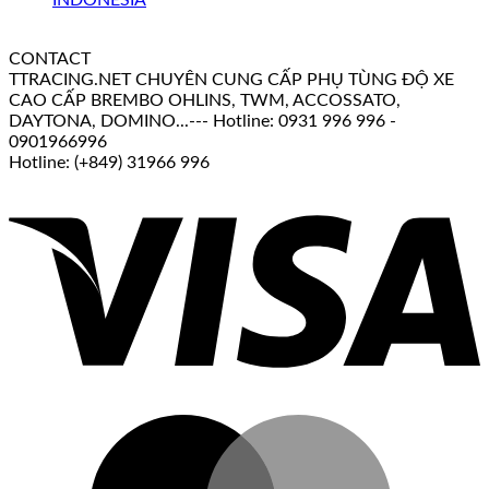
CONTACT
TTRACING.NET CHUYÊN CUNG CẤP PHỤ TÙNG ĐỘ XE
CAO CẤP BREMBO OHLINS, TWM, ACCOSSATO,
DAYTONA, DOMINO...--- Hotline: 0931 996 996 -
0901966996
Hotline: (+849) 31966 996
V
M