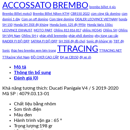
ACCOSSATO
BREMBO
brembo billet 4 pis
Brembo Billet moto3
Brembo Billet Niken KTM
CBR150 2022
cùm công tắc domino
cùm
domini 1 dây
Cùm on off domino
Cùm tăng domino
DEALER LEOVINCE VIETNAM
honda
SH 150
Honda SH 350i độ khủng
Honda Sonic 125 độ 995tr
Honda Vario 150cc
LEOVINCE EXHAUST
MOTO PART
Ohlins 813 816 817
ohlins HO545
Ohlins SH
Ohlins
SH Việt Nam
Ohlins SH ý
phân phối bremmbo
phân phối domino
phụ tùng cao cấp
RAIDER FI ĐỘ ĐẸP
SATRIA FI ĐỘ ĐẸP
SH 350i độ đồ chơi
Sonic độ khủng Vn
TBT độ
TTRACING
Sonic
tháo heo brembo xem bên trong
TTRACING.NET
TTRacing Viet Nam
ĐỒ CHƠI CAO CẤP
Độ xe CB150
độ xe sh
Mô tả
Thông tin bổ sung
Đánh giá (0)
Khả năng tương thích: Ducati Panigale V4 / S 2019-2020
Mã SP : 4079.03.13-01
Chất liệu bằng nhôm
Sơn tĩnh điện
Màu đen
Hành trình vặn ga : 65 °
Trọng lượng:198 gr