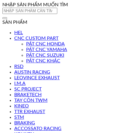
NHẬP SẢN PHẨM MUỐN TÌM
Tìm
kiếm:
SẢN PHẨM
HEL
CNC CUSTOM PART
PÁT CNC HONDA
PÁT CNC YAMAHA
PÁT CNC SUZUKI
PÁT CNC KHÁC
RSD
AUSTIN RACING
LEOVINCE EXHAUST
I.M.A
SC PROJECT
BRAKETECH
TAY CÔN TWM
KINEO
TTR EXHAUST
STM
BRAKING
ACCOSSATO RACING