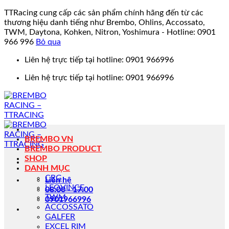
TTRacing cung cấp các sản phẩm chính hãng đến từ các
thương hiệu danh tiếng như Brembo, Ohlins, Accossato,
TWM, Daytona, Kohken, Nitron, Yoshimura - Hotline: 0901
966 996
Bỏ qua
Bỏ
Liên hệ trực tiếp tại hotline: 0901 966996
qua
Liên hệ trực tiếp tại hotline: 0901 966996
nội
dung
BREMBO VN
BREMBO PRODUCT
SHOP
DANH MỤC
CRG
Liên hệ
LEOVINCE
08:00 - 17:00
TWM
0901966996
ACCOSSATO
GALFER
EXCEL RIM