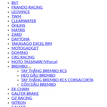
BST
FRANDO RACING
LEOVINCE
TWM
CLEARWATER
ÖHLINS
MATRIS
ZARD
DAYTONA
TAKASAGO EXCEL RIM
MOTOGADGET
DOMINO
CRG RACING
MOTO TASSINARI (VForce)
BREMBO
TAY THẮNG BREMBO RCS
HEO DẦU BREMBO
TAY THẮNG BREMBO RCS CORSACORTA
CÔN DẦU BREMBO
EK CHAIN
GALFER BRAKE
OZ RACING
NITRON