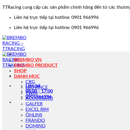
TTRacing cung cấp các sản phẩm chính hãng đến từ các thươn
Bỏ
Liên hệ trực tiếp tại hotline: 0901 966996
qua
Liên hệ trực tiếp tại hotline: 0901 966996
nội
dung
BREMBO VN
BREMBO PRODUCT
SHOP
DANH MỤC
CRG
Liên hệ
LEOVINCE
08:00 - 17:00
TWM
0901966996
ACCOSSATO
GALFER
EXCEL RIM
ÖHLINS
FRANDO
DOMINO