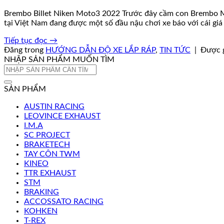
Brembo Billet Niken Moto3 2022 Trước đây cầm con Brembo Mon
tại Việt Nam đang được một số đầu nậu chơi xe báo với cái giá rấ
Tiếp tục đọc
→
Đăng trong
HƯỚNG DẪN ĐỘ XE LẮP RÁP
,
TIN TỨC
|
Được 
NHẬP SẢN PHẨM MUỐN TÌM
Tìm
kiếm:
SẢN PHẨM
AUSTIN RACING
LEOVINCE EXHAUST
I.M.A
SC PROJECT
BRAKETECH
TAY CÔN TWM
KINEO
TTR EXHAUST
STM
BRAKING
ACCOSSATO RACING
KOHKEN
T-REX