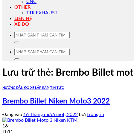
CNC
OTHER
TTR EXHAUST
LIÊN HỆ
XE ĐỘ
Tìm
kiếm:
Tìm
kiếm:
Lưu trữ thẻ:
Brembo Billet mo
HƯỚNG DẪN ĐỘ XE LẮP RÁP
,
TIN TỨC
Brembo Billet Niken Moto3 2022
Đăng vào
16 Tháng mười một, 2022
bởi
trongtin
16
Th11