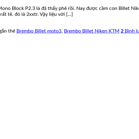
o Block P2.3 là đã thấy phê rồi. Nay được cầm con Billet Nike
t tê. đó là 2xxtr. Vậy liệu với […]
gắn thẻ
Brembo Billet moto3
,
Brembo Billet Niken KTM
2
Bình l