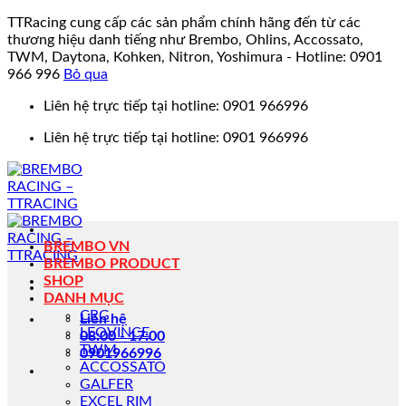
TTRacing cung cấp các sản phẩm chính hãng đến từ các
thương hiệu danh tiếng như Brembo, Ohlins, Accossato,
TWM, Daytona, Kohken, Nitron, Yoshimura - Hotline: 0901
966 996
Bỏ qua
Bỏ
Liên hệ trực tiếp tại hotline: 0901 966996
qua
Liên hệ trực tiếp tại hotline: 0901 966996
nội
dung
BREMBO VN
BREMBO PRODUCT
SHOP
DANH MỤC
CRG
Liên hệ
LEOVINCE
08:00 - 17:00
TWM
0901966996
ACCOSSATO
GALFER
EXCEL RIM