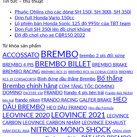
Tin tức – thủ thuật
Phuộc Ohlins cho các dòng SH 150i, SH 300i, SH 350i
Dọn full Honda Vario 150cc
Lộ phiên bản Honda Sonic 125 độ 995tr của TBT team
Dọn Full SH 350i lên đồ chơi khủng
Độ đồ chơi cho xe CBR150 2022
Từ khóa sản phẩm
BREMBO
ACCOSSATO
brembo 2 pis đối xứng
BREMBO BILLET
BREMBO 4 PIS
BREMBO BRAKE
BREMBO RACING
BREMBO RCS 15
BREMBO RCS 16 CORSA CORTA
BREMBO
Bố thắng
Bình đựng dầu thắng Brembo
RCS 19 CORSACORTA
Brembo chính hãng
CÙM TĂNG TỐC DOMINO
DOMINO
FRANDO
frando 4 pis bên trái
EXCITER 150
Frando 4pis Nickel
HEO
frando niken
FRANDO RACING
GALFER BRAKE
bên trái
DẦU BREMBO
HEO DẦU FRANDO
Heo dầu Formula
LEOVINCE 2021
LEOVINCE 2020
LEOVINCE
CARBON
LEOVINCE CARBON NHÁM
LEOVINCE EXHAUST
NITRON MONO SHOCK
MÂM EXCEL ASIA
Ohlins chính