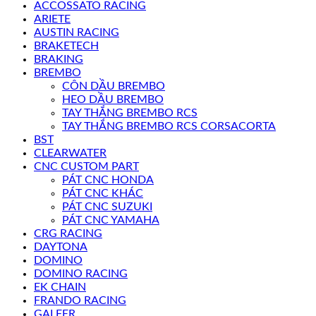
ACCOSSATO RACING
ARIETE
AUSTIN RACING
BRAKETECH
BRAKING
BREMBO
CÔN DẦU BREMBO
HEO DẦU BREMBO
TAY THẮNG BREMBO RCS
TAY THẮNG BREMBO RCS CORSACORTA
BST
CLEARWATER
CNC CUSTOM PART
PÁT CNC HONDA
PÁT CNC KHÁC
PÁT CNC SUZUKI
PÁT CNC YAMAHA
CRG RACING
DAYTONA
DOMINO
DOMINO RACING
EK CHAIN
FRANDO RACING
GALFER