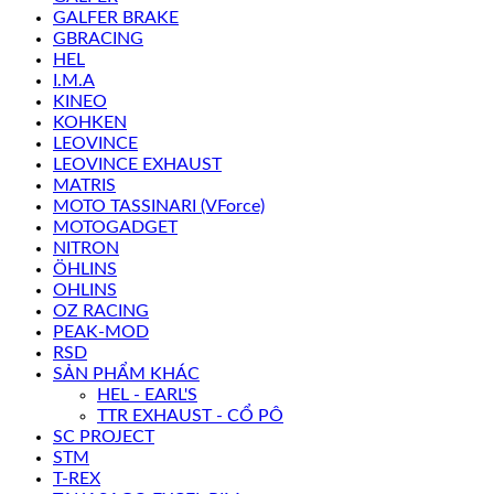
GALFER BRAKE
GBRACING
HEL
I.M.A
KINEO
KOHKEN
LEOVINCE
LEOVINCE EXHAUST
MATRIS
MOTO TASSINARI (VForce)
MOTOGADGET
NITRON
ÖHLINS
OHLINS
OZ RACING
PEAK-MOD
RSD
SẢN PHẨM KHÁC
HEL - EARL'S
TTR EXHAUST - CỔ PÔ
SC PROJECT
STM
T-REX