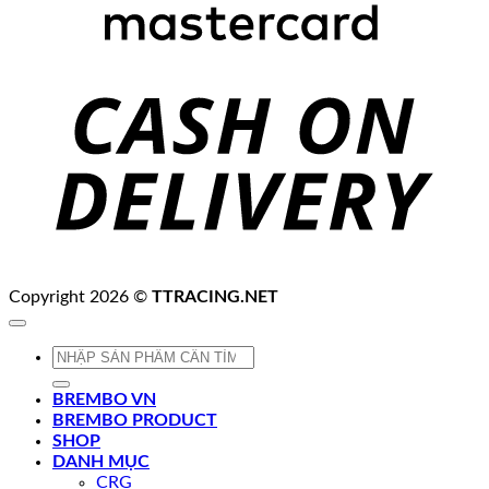
C
D
Copyright 2026 ©
TTRACING.NET
Tìm
kiếm:
BREMBO VN
BREMBO PRODUCT
SHOP
DANH MỤC
CRG