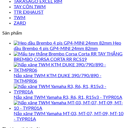
TAKASAGO EXCEL RIM
TAY CÔN TWM
TTR EXHAUST
TWM
ZARD
Sản phẩm
Heo
dầu Brembo 4 pis GP4-MINI 24mm 82mm
TAY THẮNG
BREMBO CORSA CORTA RR RCS19
Nắp xăng TWM KTM DUKE 390/790/890 -
TKTMPR06
Nắp xăng TWM Yamaha R3, R6, R1, R15v3 - TYPR01A
Nắp xăng TWM Yamaha MT-03, MT-07, MT-09, MT-10
- TYPR01A