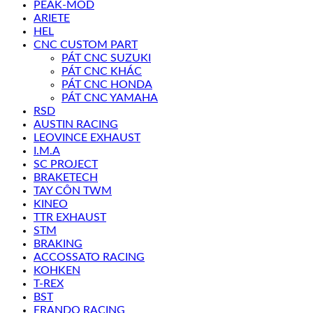
PEAK-MOD
ARIETE
HEL
CNC CUSTOM PART
PÁT CNC SUZUKI
PÁT CNC KHÁC
PÁT CNC HONDA
PÁT CNC YAMAHA
RSD
AUSTIN RACING
LEOVINCE EXHAUST
I.M.A
SC PROJECT
BRAKETECH
TAY CÔN TWM
KINEO
TTR EXHAUST
STM
BRAKING
ACCOSSATO RACING
KOHKEN
T-REX
BST
FRANDO RACING