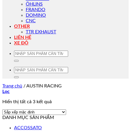
ÖHLINS
FRANDO
DOMINO
CNC
OTHER
TTR EXHAUST
LIÊN HỆ
XE ĐỘ
Tìm
kiếm:
Tìm
kiếm:
Trang chủ
/
AUSTIN RACING
Lọc
Hiển thị tất cả 3 kết quả
DANH MỤC SẢN PHẨM
ACCOSSATO