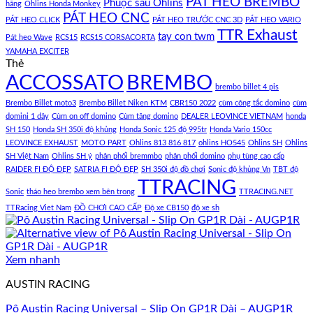
PÁT HEO BREMBO
Phuộc sau Ohlins
hãng
Ohlins Honda Monkey
PÁT HEO CNC
PÁT HEO CLICK
PÁT HEO TRƯỚC CNC 3D
PÁT HEO VARIO
TTR Exhaust
tay con twm
Pát heo Wave
RCS15
RCS15 CORSACORTA
YAMAHA EXCITER
Thẻ
ACCOSSATO
BREMBO
brembo billet 4 pis
Brembo Billet moto3
Brembo Billet Niken KTM
CBR150 2022
cùm công tắc domino
cùm
domini 1 dây
Cùm on off domino
Cùm tăng domino
DEALER LEOVINCE VIETNAM
honda
SH 150
Honda SH 350i độ khủng
Honda Sonic 125 độ 995tr
Honda Vario 150cc
LEOVINCE EXHAUST
MOTO PART
Ohlins 813 816 817
ohlins HO545
Ohlins SH
Ohlins
SH Việt Nam
Ohlins SH ý
phân phối bremmbo
phân phối domino
phụ tùng cao cấp
RAIDER FI ĐỘ ĐẸP
SATRIA FI ĐỘ ĐẸP
SH 350i độ đồ chơi
Sonic độ khủng Vn
TBT độ
TTRACING
Sonic
tháo heo brembo xem bên trong
TTRACING.NET
TTRacing Viet Nam
ĐỒ CHƠI CAO CẤP
Độ xe CB150
độ xe sh
Xem nhanh
AUSTIN RACING
Pô Austin Racing Universal – Slip On GP1R Dài – AUGP1R