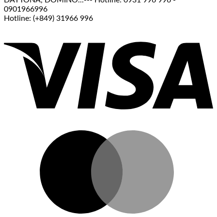
DAYTONA, DOMINO...--- Hotline: 0931 996 996 -
0901966996
Hotline: (+849) 31966 996
V
M