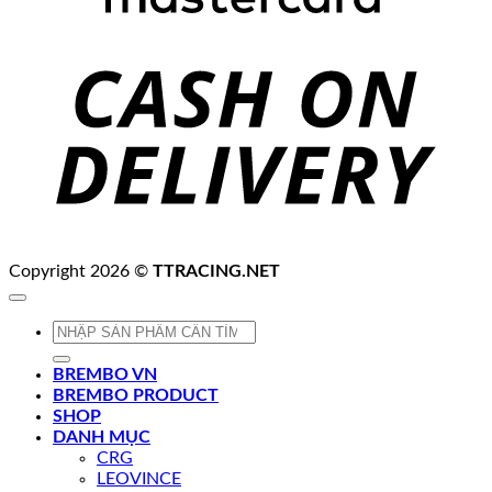
C
D
Copyright 2026 ©
TTRACING.NET
Tìm
kiếm:
BREMBO VN
BREMBO PRODUCT
SHOP
DANH MỤC
CRG
LEOVINCE