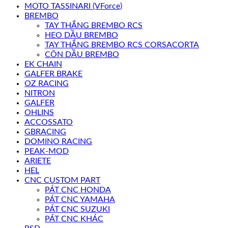
MOTO TASSINARI (VForce)
BREMBO
TAY THẮNG BREMBO RCS
HEO DẦU BREMBO
TAY THẮNG BREMBO RCS CORSACORTA
CÔN DẦU BREMBO
EK CHAIN
GALFER BRAKE
OZ RACING
NITRON
GALFER
OHLINS
ACCOSSATO
GBRACING
DOMINO RACING
PEAK-MOD
ARIETE
HEL
CNC CUSTOM PART
PÁT CNC HONDA
PÁT CNC YAMAHA
PÁT CNC SUZUKI
PÁT CNC KHÁC