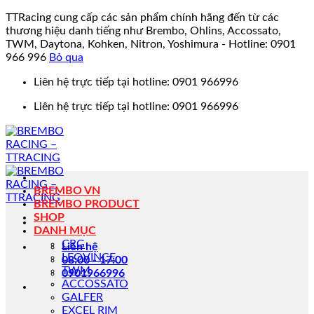
TTRacing cung cấp các sản phẩm chính hãng đến từ các
thương hiệu danh tiếng như Brembo, Ohlins, Accossato,
TWM, Daytona, Kohken, Nitron, Yoshimura - Hotline: 0901
966 996
Bỏ qua
Bỏ
Liên hệ trực tiếp tại hotline: 0901 966996
qua
Liên hệ trực tiếp tại hotline: 0901 966996
nội
dung
BREMBO VN
BREMBO PRODUCT
SHOP
DANH MỤC
CRG
Liên hệ
LEOVINCE
08:00 - 17:00
TWM
0901966996
ACCOSSATO
GALFER
EXCEL RIM