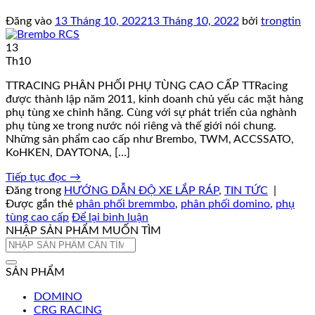
Đăng vào
13 Tháng 10, 2022
13 Tháng 10, 2022
bởi
trongtin
13
Th10
TTRACING PHÂN PHỐI PHỤ TÙNG CAO CẤP TTRacing
được thành lập năm 2011, kinh doanh chủ yếu các mặt hàng
phụ tùng xe chinh hãng. Cùng với sự phát triển của nghành
phụ tùng xe trong nước nói riêng và thế giới nói chung.
Những sản phẩm cao cấp như Brembo, TWM, ACCSSATO,
KoHKEN, DAYTONA, […]
Tiếp tục đọc
→
Đăng trong
HƯỚNG DẪN ĐỘ XE LẮP RÁP
,
TIN TỨC
|
Được gắn thẻ
phân phối bremmbo
,
phân phối domino
,
phụ
tùng cao cấp
Để lại bình luận
NHẬP SẢN PHẨM MUỐN TÌM
Tìm
kiếm:
SẢN PHẨM
DOMINO
CRG RACING