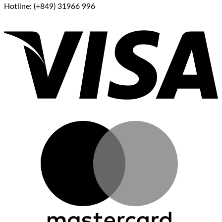
Hotline: (+849) 31966 996
V
M