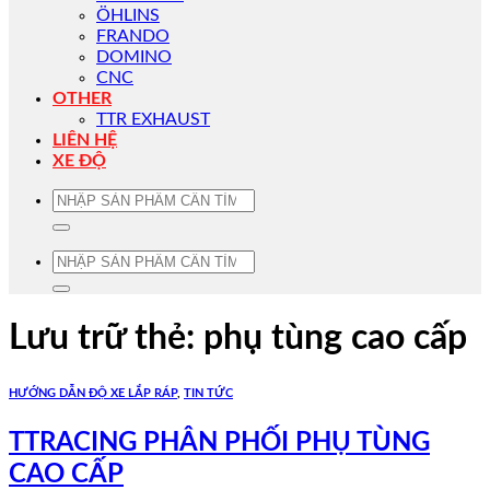
ÖHLINS
FRANDO
DOMINO
CNC
OTHER
TTR EXHAUST
LIÊN HỆ
XE ĐỘ
Tìm
kiếm:
Tìm
kiếm:
Lưu trữ thẻ:
phụ tùng cao cấp
HƯỚNG DẪN ĐỘ XE LẮP RÁP
,
TIN TỨC
TTRACING PHÂN PHỐI PHỤ TÙNG
CAO CẤP