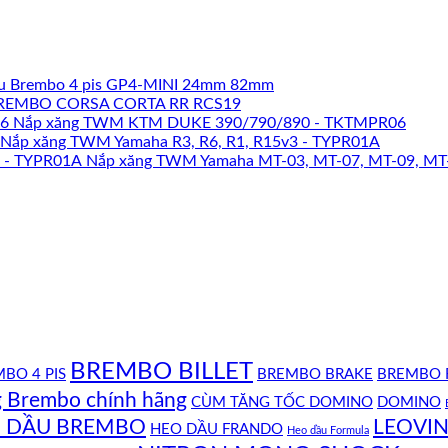
u Brembo 4 pis GP4-MINI 24mm 82mm
REMBO CORSA CORTA RR RCS19
Nắp xăng TWM KTM DUKE 390/790/890 - TKTMPR06
Nắp xăng TWM Yamaha R3, R6, R1, R15v3 - TYPR01A
Nắp xăng TWM Yamaha MT-03, MT-07, MT-09, MT
BREMBO BILLET
BO 4 PIS
BREMBO BRAKE
BREMBO 
g Brembo chính hãng
CÙM TĂNG TỐC DOMINO
DOMINO
 DẦU BREMBO
LEOVIN
HEO DẦU FRANDO
Heo dầu Formula