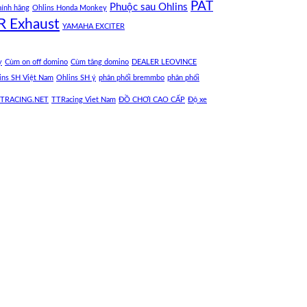
PÁT
Phuộc sau Ohlins
hính hãng
Ohlins Honda Monkey
R Exhaust
YAMAHA EXCITER
y
Cùm on off domino
Cùm tăng domino
DEALER LEOVINCE
ins SH Việt Nam
Ohlins SH ý
phân phối bremmbo
phân phối
TRACING.NET
TTRacing Viet Nam
ĐỒ CHƠI CAO CẤP
Độ xe