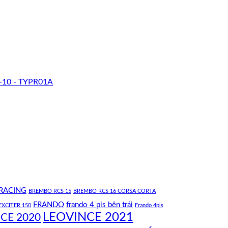
-10 - TYPR01A
RACING
BREMBO RCS 15
BREMBO RCS 16 CORSA CORTA
FRANDO
frando 4 pis bên trái
EXCITER 150
Frando 4pis
LEOVINCE 2021
CE 2020