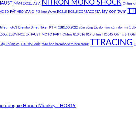
NITRON MONO SHOCK
HAUST
MÂM EXCEL ASIA
Ohlins c
TT
tay con twm
NC 3D
PÁT HEO VARIO
Pát heo Wave
RCS15
RCS15 CORSACORTA
illet moto3
Brembo Billet Niken KTM
CBR150 2022
cùm công tắc domino
cùm domini 1 dâ
150cc
LEOVINCE EXHAUST
MOTO PART
Ohlins 813 816 817
ohlins HO545
Ohlins SH
Ohl
TTRACING
c độ khủng Vn
TBT độ Sonic
tháo heo brembo xem bên trong
T