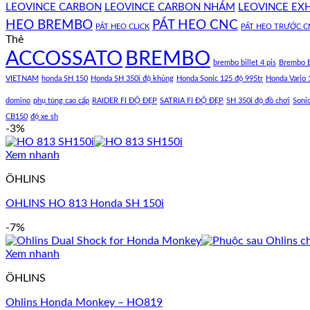
LEOVINCE CARBON
LEOVINCE CARBON NHÁM
LEOVINCE EX
HEO BREMBO
PÁT HEO CNC
PÁT HEO CLICK
PÁT HEO TRƯỚC C
Thẻ
ACCOSSATO
BREMBO
brembo billet 4 pis
Brembo B
VIETNAM
honda SH 150
Honda SH 350i độ khủng
Honda Sonic 125 độ 995tr
Honda Vario 
domino
phụ tùng cao cấp
RAIDER FI ĐỘ ĐẸP
SATRIA FI ĐỘ ĐẸP
SH 350i độ đồ chơi
Soni
CB150
độ xe sh
-3%
Xem nhanh
ÖHLINS
OHLINS HO 813 Honda SH 150i
-7%
Xem nhanh
ÖHLINS
Ohlins Honda Monkey – HO819