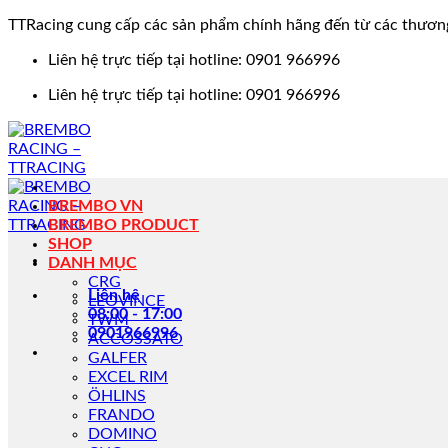
TTRacing cung cấp các sản phẩm chính hãng đến từ các thươn
Bỏ
Liên hệ trực tiếp tại hotline: 0901 966996
qua
Liên hệ trực tiếp tại hotline: 0901 966996
nội
dung
BREMBO VN
BREMBO PRODUCT
SHOP
DANH MỤC
CRG
Liên hệ
LEOVINCE
08:00 - 17:00
TWM
0901966996
ACCOSSATO
GALFER
EXCEL RIM
ÖHLINS
FRANDO
DOMINO