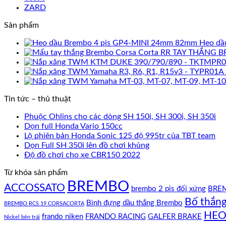
ZARD
Sản phẩm
Heo dầ
TAY THẮNG B
Tin tức – thủ thuật
Phuộc Ohlins cho các dòng SH 150i, SH 300i, SH 350i
Dọn full Honda Vario 150cc
Lộ phiên bản Honda Sonic 125 độ 995tr của TBT team
Dọn Full SH 350i lên đồ chơi khủng
Độ đồ chơi cho xe CBR150 2022
Từ khóa sản phẩm
BREMBO
ACCOSSATO
brembo 2 pis đối xứng
BREM
Bố thắn
Bình đựng dầu thắng Brembo
BREMBO RCS 19 CORSACORTA
HEO
frando niken
FRANDO RACING
GALFER BRAKE
Nickel bên trái