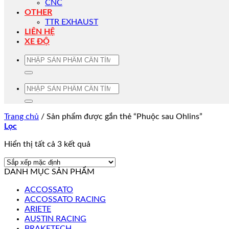
CNC
OTHER
TTR EXHAUST
LIÊN HỆ
XE ĐỘ
Tìm
kiếm:
Tìm
kiếm:
Trang chủ
/
Sản phẩm được gắn thẻ “Phuộc sau Ohlins”
Lọc
Hiển thị tất cả 3 kết quả
DANH MỤC SẢN PHẨM
ACCOSSATO
ACCOSSATO RACING
ARIETE
AUSTIN RACING
BRAKETECH