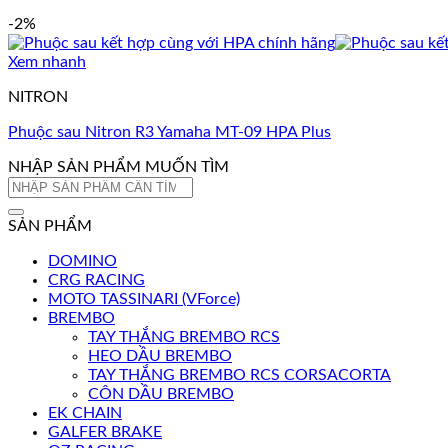
-2%
Xem nhanh
NITRON
Phuộc sau Nitron R3 Yamaha MT-09 HPA Plus
NHẬP SẢN PHẨM MUỐN TÌM
Tìm
kiếm:
SẢN PHẨM
DOMINO
CRG RACING
MOTO TASSINARI (VForce)
BREMBO
TAY THẮNG BREMBO RCS
HEO DẦU BREMBO
TAY THẮNG BREMBO RCS CORSACORTA
CÔN DẦU BREMBO
EK CHAIN
GALFER BRAKE