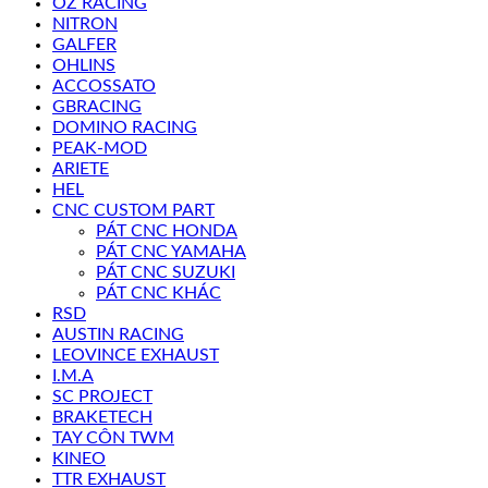
OZ RACING
NITRON
GALFER
OHLINS
ACCOSSATO
GBRACING
DOMINO RACING
PEAK-MOD
ARIETE
HEL
CNC CUSTOM PART
PÁT CNC HONDA
PÁT CNC YAMAHA
PÁT CNC SUZUKI
PÁT CNC KHÁC
RSD
AUSTIN RACING
LEOVINCE EXHAUST
I.M.A
SC PROJECT
BRAKETECH
TAY CÔN TWM
KINEO
TTR EXHAUST