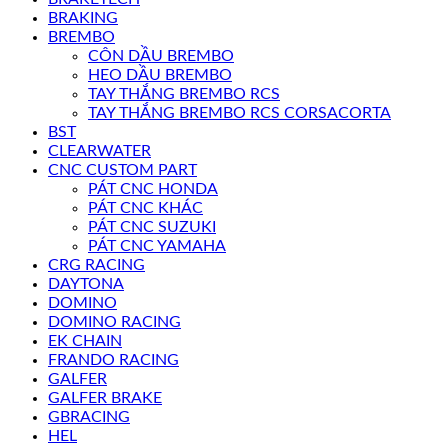
BRAKING
BREMBO
CÔN DẦU BREMBO
HEO DẦU BREMBO
TAY THẮNG BREMBO RCS
TAY THẮNG BREMBO RCS CORSACORTA
BST
CLEARWATER
CNC CUSTOM PART
PÁT CNC HONDA
PÁT CNC KHÁC
PÁT CNC SUZUKI
PÁT CNC YAMAHA
CRG RACING
DAYTONA
DOMINO
DOMINO RACING
EK CHAIN
FRANDO RACING
GALFER
GALFER BRAKE
GBRACING
HEL