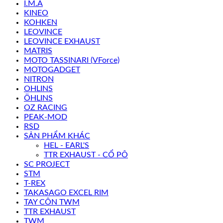
I.M.A
KINEO
KOHKEN
LEOVINCE
LEOVINCE EXHAUST
MATRIS
MOTO TASSINARI (VForce)
MOTOGADGET
NITRON
OHLINS
ÖHLINS
OZ RACING
PEAK-MOD
RSD
SẢN PHẨM KHÁC
HEL - EARL'S
TTR EXHAUST - CỔ PÔ
SC PROJECT
STM
T-REX
TAKASAGO EXCEL RIM
TAY CÔN TWM
TTR EXHAUST
TWM