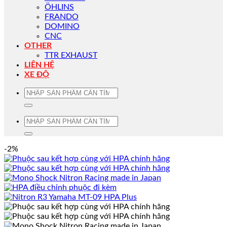
ÖHLINS
FRANDO
DOMINO
CNC
OTHER
TTR EXHAUST
LIÊN HỆ
XE ĐỘ
Tìm
kiếm:
Tìm
kiếm:
-2%