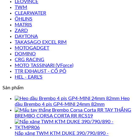
LEOVINCE
TWM
CLEARWATER
ÖHLINS
MATRIS
ZARD
DAYTONA
TAKASAGO EXCEL RIM
MOTOGADGET
DOMINO
CRG RACING
MOTO TASSINARI (VForce)
TTR EXHAUST - CỔ PÔ
HEL - EARL'S
Sản phẩm
Heo
dầu Brembo 4 pis GP4-MINI 24mm 82mm
TAY THẮNG
BREMBO CORSA CORTA RR RCS19
Nắp xăng TWM KTM DUKE 390/790/890 -