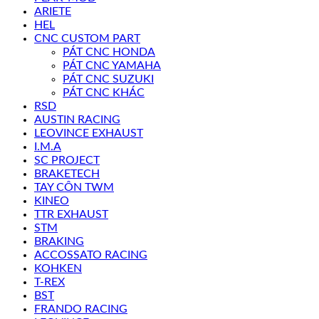
ARIETE
HEL
CNC CUSTOM PART
PÁT CNC HONDA
PÁT CNC YAMAHA
PÁT CNC SUZUKI
PÁT CNC KHÁC
RSD
AUSTIN RACING
LEOVINCE EXHAUST
I.M.A
SC PROJECT
BRAKETECH
TAY CÔN TWM
KINEO
TTR EXHAUST
STM
BRAKING
ACCOSSATO RACING
KOHKEN
T-REX
BST
FRANDO RACING