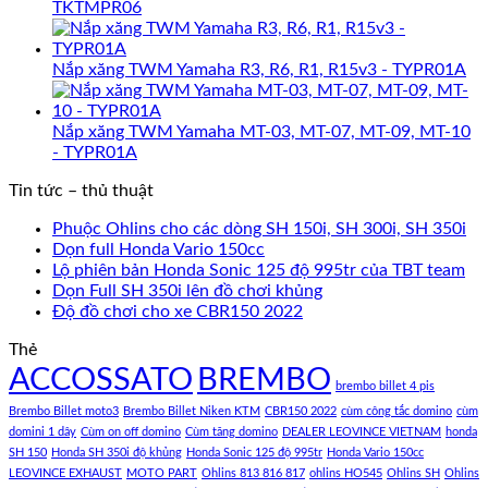
TKTMPR06
Nắp xăng TWM Yamaha R3, R6, R1, R15v3 - TYPR01A
Nắp xăng TWM Yamaha MT-03, MT-07, MT-09, MT-10
- TYPR01A
Tin tức – thủ thuật
Phuộc Ohlins cho các dòng SH 150i, SH 300i, SH 350i
Dọn full Honda Vario 150cc
Lộ phiên bản Honda Sonic 125 độ 995tr của TBT team
Dọn Full SH 350i lên đồ chơi khủng
Độ đồ chơi cho xe CBR150 2022
Thẻ
ACCOSSATO
BREMBO
brembo billet 4 pis
Brembo Billet moto3
Brembo Billet Niken KTM
CBR150 2022
cùm công tắc domino
cùm
domini 1 dây
Cùm on off domino
Cùm tăng domino
DEALER LEOVINCE VIETNAM
honda
SH 150
Honda SH 350i độ khủng
Honda Sonic 125 độ 995tr
Honda Vario 150cc
LEOVINCE EXHAUST
MOTO PART
Ohlins 813 816 817
ohlins HO545
Ohlins SH
Ohlins