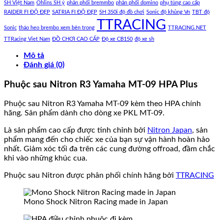
SH Việt Nam
Ohlins SH ý
phân phối bremmbo
phân phối domino
phụ tùng cao cấp
RAIDER FI ĐỘ ĐẸP
SATRIA FI ĐỘ ĐẸP
SH 350i độ đồ chơi
Sonic độ khủng Vn
TBT độ
TTRACING
Sonic
tháo heo brembo xem bên trong
TTRACING.NET
TTRacing Viet Nam
ĐỒ CHƠI CAO CẤP
Độ xe CB150
độ xe sh
Mô tả
Đánh giá (0)
Phuộc sau Nitron R3 Yamaha MT-09 HPA Plus
Phuộc sau Nitron R3 Yamaha MT-09 kèm theo HPA chính
hãng. Sản phẩm dành cho dòng xe PKL MT-09.
Là sản phẩm cao cấp được tinh chỉnh bởi
Nitron Japan
, sản
phẩm mang đến cho chiếc xe của bạn sự vận hành hoàn hảo
nhất. Giảm xóc tối đa trên các cung đường offroad, đầm chắc
khi vào những khúc cua.
Phuộc sau Nitron được phân phối chính hãng bởi
TTRACING
Mono Shock Nitron Racing made in Japan