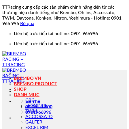
TTRacing cung cấp các sản phẩm chính hãng đến từ các
thương hiệu danh tiếng như Brembo, Ohlins, Accossato,
TWM, Daytona, Kohken, Nitron, Yoshimura - Hotline: 0901
966 996
Bỏ qua
Bỏ
Liên hệ trực tiếp tại hotline: 0901 966996
qua
Liên hệ trực tiếp tại hotline: 0901 966996
nội
dung
BREMBO VN
BREMBO PRODUCT
SHOP
DANH MỤC
CRG
Liên hệ
LEOVINCE
08:00 - 17:00
TWM
0901966996
ACCOSSATO
GALFER
EXCEL RIM