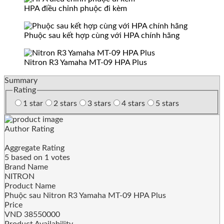
HPA điều chỉnh phuộc đi kèm
Phuộc sau kết hợp cùng với HPA chính hãng
Nitron R3 Yamaha MT-09 HPA Plus
Summary
Rating
1 star
2 stars
3 stars
4 stars
5 stars
Author Rating
Aggregate Rating
5
based on
1
votes
Brand Name
NITRON
Product Name
Phuộc sau Nitron R3 Yamaha MT-09 HPA Plus
Price
VND
38550000
Product Availability