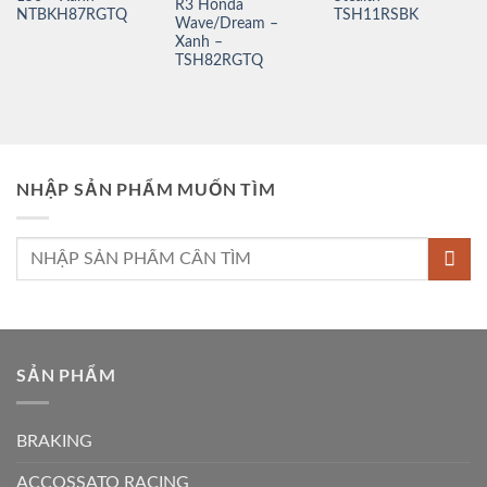
R3 Honda
NTBKH87RGTQ
TSH11RSBK
Wave/Dream –
Xanh –
TSH82RGTQ
NHẬP SẢN PHẨM MUỐN TÌM
Tìm
kiếm:
SẢN PHẨM
BRAKING
ACCOSSATO RACING