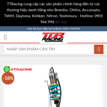
TTRacing cung cấp các sản phẩm chính hãng đến từ các
thương hiệu danh tiếng như Brembo, Ohlins, Accossato,
TWM, Daytona, Kohken, Nitron, Yoshimura - Hotline: 0901
966 996
Bỏ qua
Bỏ
Liên hệ trực tiếp tại hotline: 0901 966996
qua
nội
dung
Tìm
kiếm:
-18%