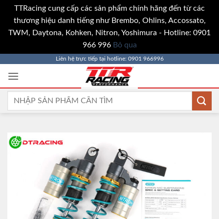
TTRacing cung cấp các sản phẩm chính hãng đến từ các
thương hiệu danh tiếng như Brembo, Ohlins, Accossato,
TWM, Daytona, Kohken, Nitron, Yoshimura - Hotline: 0901
966 996
Bỏ qua
Bỏ
Liên hệ trực tiếp tại hotline: 0901 966996
qua
nội
dung
Tìm
kiếm: