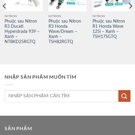
NITRON
NITRON
NITRON
Phuộc sau Nitron
Phuộc sau Nitron
Phuộc sau Nitron
R3 Ducati
R3 Honda
R1 Honda Wave
Hyperstrada 939 –
Wave/Dream –
125i – Xanh –
Xanh –
Xanh –
TSH17SGTQ
NTBKD25RGTQ
TSH82RGTQ
NHẬP SẢN PHẨM MUỐN TÌM
Tìm
kiếm:
SẢN PHẨM