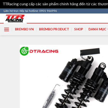
TTRacing cung cấp các sản phẩm chính hãng đến từ các thươn
Bỏ
Liên hệ trực tiếp tại hotline: 0901 966996
qua
nội
dung
BREMBO VN
BREMBO PRODUCT
SHOP
DANH MỤC