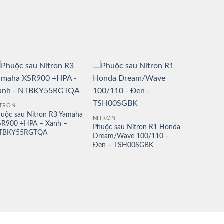
ITRON
uộc sau Nitron R3 Yamaha
NITRON
SR900 +HPA – Xanh –
Phuộc sau Nitron R1 Honda
TBKY55RGTQA
Dream/Wave 100/110 –
Đen – TSH00SGBK