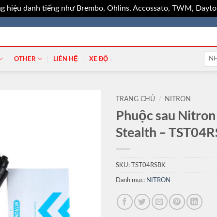
g hiệu danh tiếng như Brembo, Ohlins, Accossato, TWM, Dayton
Tìm
OTHER
LIÊN HỆ
XE ĐỘ
kiếm
TRANG CHỦ
/
NITRON
Phuộc sau Nitron
Stealth – TST04
SKU:
TST04RSBK
Danh mục:
NITRON