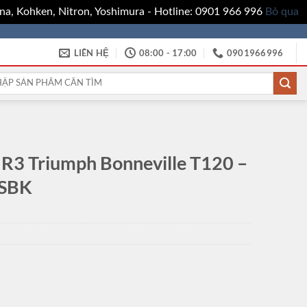
a, Kohken, Nitron, Yoshimura - Hotline: 0901 966 996
Bỏ qua
LIÊN HỆ
08:00 - 17:00
0901966996
:
 R3 Triumph Bonneville T120 –
RSBK