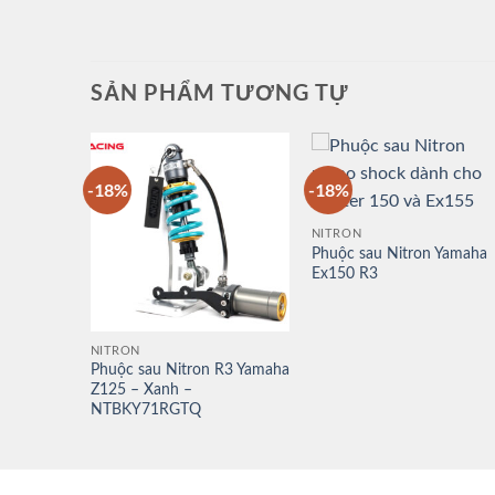
SẢN PHẨM TƯƠNG TỰ
-18%
-18%
NITRON
R3 Suzuki
Phuộc sau Nitron Yamaha
–
Ex150 R3
NITRON
Phuộc sau Nitron R3 Yamaha
Z125 – Xanh –
NTBKY71RGTQ