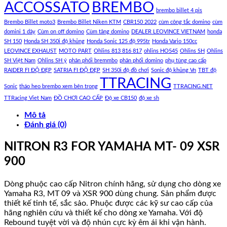
ACCOSSATO
BREMBO
brembo billet 4 pis
Brembo Billet moto3
Brembo Billet Niken KTM
CBR150 2022
cùm công tắc domino
cùm
domini 1 dây
Cùm on off domino
Cùm tăng domino
DEALER LEOVINCE VIETNAM
honda
SH 150
Honda SH 350i độ khủng
Honda Sonic 125 độ 995tr
Honda Vario 150cc
LEOVINCE EXHAUST
MOTO PART
Ohlins 813 816 817
ohlins HO545
Ohlins SH
Ohlins
SH Việt Nam
Ohlins SH ý
phân phối bremmbo
phân phối domino
phụ tùng cao cấp
RAIDER FI ĐỘ ĐẸP
SATRIA FI ĐỘ ĐẸP
SH 350i độ đồ chơi
Sonic độ khủng Vn
TBT độ
TTRACING
Sonic
tháo heo brembo xem bên trong
TTRACING.NET
TTRacing Viet Nam
ĐỒ CHƠI CAO CẤP
Độ xe CB150
độ xe sh
Mô tả
Đánh giá (0)
NITRON R3 FOR YAMAHA MT- 09 XSR
900
Dòng phuộc cao cấp Nitron chính hãng, sử dụng cho dòng xe
Yamaha R3, MT 09 và XSR 900 dùng chung. Sản phẩm được
thiết kế tinh tế, sắc sảo. Phuộc được các kỹ sư cao cấp của
hãng nghiên cứu và thiết kế cho dòng xe Yamaha. Với độ
Rebound tuyệt vời và độ nhún cực kỳ êm ái khi vận hành.