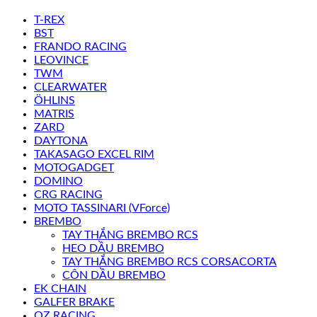
T-REX
BST
FRANDO RACING
LEOVINCE
TWM
CLEARWATER
ÖHLINS
MATRIS
ZARD
DAYTONA
TAKASAGO EXCEL RIM
MOTOGADGET
DOMINO
CRG RACING
MOTO TASSINARI (VForce)
BREMBO
TAY THẮNG BREMBO RCS
HEO DẦU BREMBO
TAY THẮNG BREMBO RCS CORSACORTA
CÔN DẦU BREMBO
EK CHAIN
GALFER BRAKE
OZ RACING