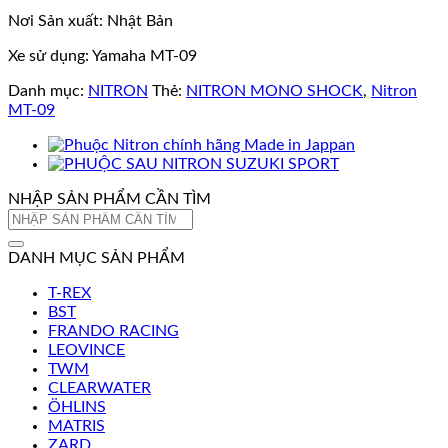
Nơi Sản xuất: Nhật Bản
Xe sử dụng: Yamaha MT-09
Danh mục:
NITRON
Thẻ:
NITRON MONO SHOCK
,
Nitron
MT-09
NHẬP SẢN PHẨM CẦN TÌM
Tìm
kiếm:
DANH MỤC SẢN PHẨM
T-REX
BST
FRANDO RACING
LEOVINCE
TWM
CLEARWATER
ÖHLINS
MATRIS
ZARD