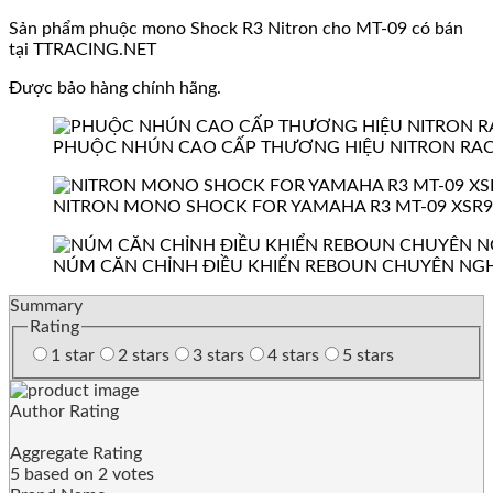
Sản phẩm phuộc mono Shock R3 Nitron cho MT-09 có bán
tại TTRACING.NET
Được bảo hàng chính hãng.
PHUỘC NHÚN CAO CẤP THƯƠNG HIỆU NITRON RA
NITRON MONO SHOCK FOR YAMAHA R3 MT-09 XSR9
NÚM CĂN CHỈNH ĐIỀU KHIỂN REBOUN CHUYÊN NGHI
Summary
Rating
1 star
2 stars
3 stars
4 stars
5 stars
Author Rating
Aggregate Rating
5
based on
2
votes