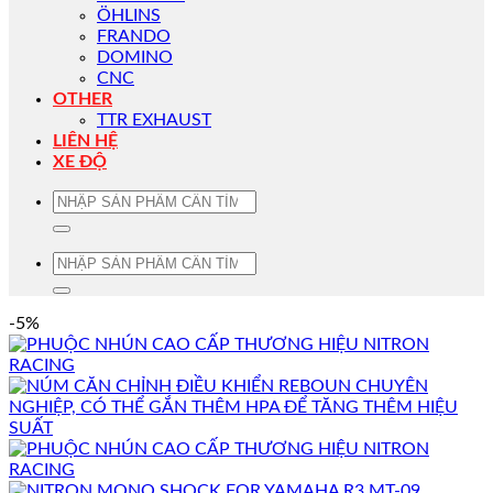
ÖHLINS
FRANDO
DOMINO
CNC
OTHER
TTR EXHAUST
LIÊN HỆ
XE ĐỘ
Tìm
kiếm:
Tìm
kiếm:
-5%