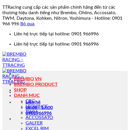
TTRacing cung cấp các sản phẩm chính hãng đến từ các
thương hiệu danh tiếng như Brembo, Ohlins, Accossato,
TWM, Daytona, Kohken, Nitron, Yoshimura - Hotline: 0901
966 996
Bỏ qua
Bỏ
Liên hệ trực tiếp tại hotline: 0901 966996
qua
Liên hệ trực tiếp tại hotline: 0901 966996
nội
dung
BREMBO VN
BREMBO PRODUCT
SHOP
DANH MỤC
CRG
Liên hệ
LEOVINCE
08:00 - 17:00
TWM
0901966996
ACCOSSATO
GALFER
EXCEL RIM