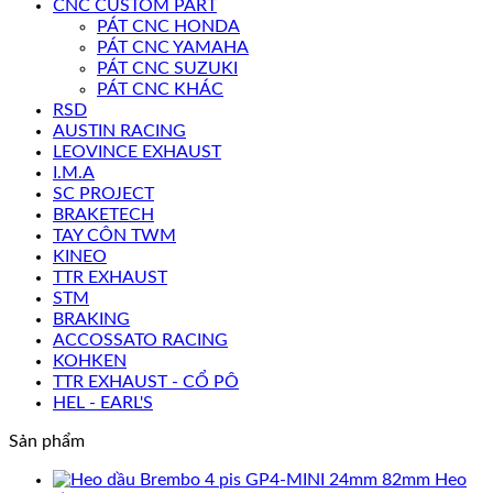
CNC CUSTOM PART
PÁT CNC HONDA
PÁT CNC YAMAHA
PÁT CNC SUZUKI
PÁT CNC KHÁC
RSD
AUSTIN RACING
LEOVINCE EXHAUST
I.M.A
SC PROJECT
BRAKETECH
TAY CÔN TWM
KINEO
TTR EXHAUST
STM
BRAKING
ACCOSSATO RACING
KOHKEN
TTR EXHAUST - CỔ PÔ
HEL - EARL'S
Sản phẩm
Heo