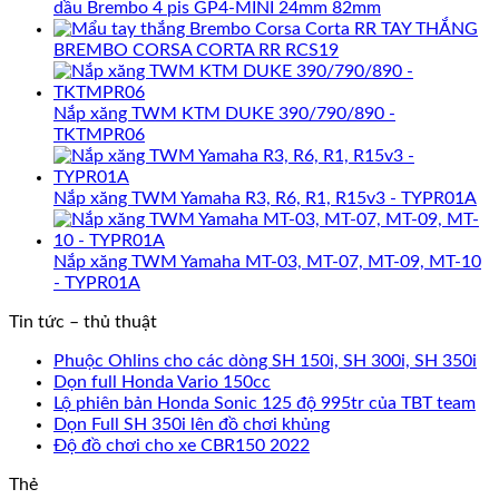
dầu Brembo 4 pis GP4-MINI 24mm 82mm
TAY THẮNG
BREMBO CORSA CORTA RR RCS19
Nắp xăng TWM KTM DUKE 390/790/890 -
TKTMPR06
Nắp xăng TWM Yamaha R3, R6, R1, R15v3 - TYPR01A
Nắp xăng TWM Yamaha MT-03, MT-07, MT-09, MT-10
- TYPR01A
Tin tức – thủ thuật
Phuộc Ohlins cho các dòng SH 150i, SH 300i, SH 350i
Dọn full Honda Vario 150cc
Lộ phiên bản Honda Sonic 125 độ 995tr của TBT team
Dọn Full SH 350i lên đồ chơi khủng
Độ đồ chơi cho xe CBR150 2022
Thẻ