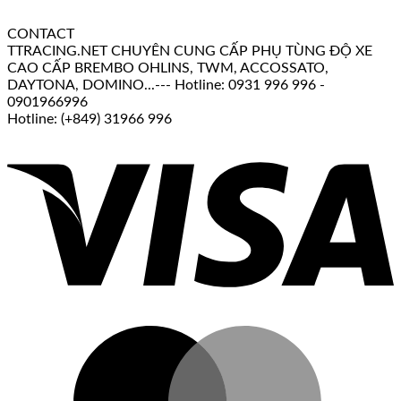
CONTACT
TTRACING.NET CHUYÊN CUNG CẤP PHỤ TÙNG ĐỘ XE
CAO CẤP BREMBO OHLINS, TWM, ACCOSSATO,
DAYTONA, DOMINO...--- Hotline: 0931 996 996 -
0901966996
Hotline: (+849) 31966 996
V
M