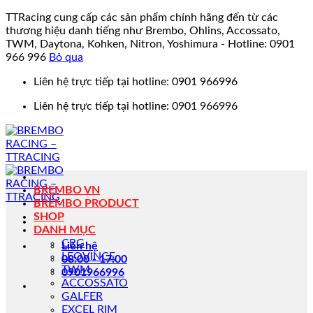
TTRacing cung cấp các sản phẩm chính hãng đến từ các
thương hiệu danh tiếng như Brembo, Ohlins, Accossato,
TWM, Daytona, Kohken, Nitron, Yoshimura - Hotline: 0901
966 996
Bỏ qua
Bỏ
Liên hệ trực tiếp tại hotline: 0901 966996
qua
Liên hệ trực tiếp tại hotline: 0901 966996
nội
dung
BREMBO VN
BREMBO PRODUCT
SHOP
DANH MỤC
CRG
Liên hệ
LEOVINCE
08:00 - 17:00
TWM
0901966996
ACCOSSATO
GALFER
EXCEL RIM