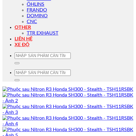
ÖHLINS
FRANDO
DOMINO
CNC
OTHER
TTR EXHAUST
LIÊN HỆ
XE ĐỘ
Tìm
kiếm:
Tìm
kiếm: