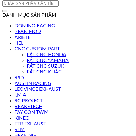
Tìm
kiếm:
DANH MỤC SẢN PHẨM
DOMINO RACING
PEAK-MOD
ARIETE
HEL
CNC CUSTOM PART
PÁT CNC HONDA
PÁT CNC YAMAHA
PÁT CNC SUZUKI
PÁT CNC KHÁC
RSD
AUSTIN RACING
LEOVINCE EXHAUST
I.M.A
SC PROJECT
BRAKETECH
TAY CÔN TWM
KINEO
TTR EXHAUST
STM
BRAKING