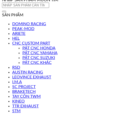
NHẬP SẢN PHẨM MUỐN TÌM
Tìm
kiếm:
SẢN PHẨM
DOMINO RACING
PEAK-MOD
ARIETE
HEL
CNC CUSTOM PART
PÁT CNC HONDA
PÁT CNC YAMAHA
PÁT CNC SUZUKI
PÁT CNC KHÁC
RSD
AUSTIN RACING
LEOVINCE EXHAUST
I.M.A
SC PROJECT
BRAKETECH
TAY CÔN TWM
KINEO
TTR EXHAUST
STM