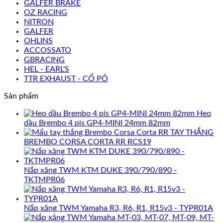
GALFER BRAKE
OZ RACING
NITRON
GALFER
OHLINS
ACCOSSATO
GBRACING
HEL - EARL'S
TTR EXHAUST - CỔ PÔ
Sản phẩm
Heo
dầu Brembo 4 pis GP4-MINI 24mm 82mm
TAY THẮNG
BREMBO CORSA CORTA RR RCS19
Nắp xăng TWM KTM DUKE 390/790/890 -
TKTMPR06
Nắp xăng TWM Yamaha R3, R6, R1, R15v3 - TYPR01A