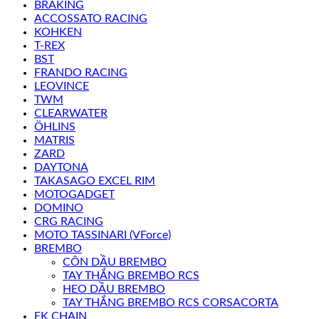
BRAKING
ACCOSSATO RACING
KOHKEN
T-REX
BST
FRANDO RACING
LEOVINCE
TWM
CLEARWATER
ÖHLINS
MATRIS
ZARD
DAYTONA
TAKASAGO EXCEL RIM
MOTOGADGET
DOMINO
CRG RACING
MOTO TASSINARI (VForce)
BREMBO
CÔN DẦU BREMBO
TAY THẮNG BREMBO RCS
HEO DẦU BREMBO
TAY THẮNG BREMBO RCS CORSACORTA
EK CHAIN