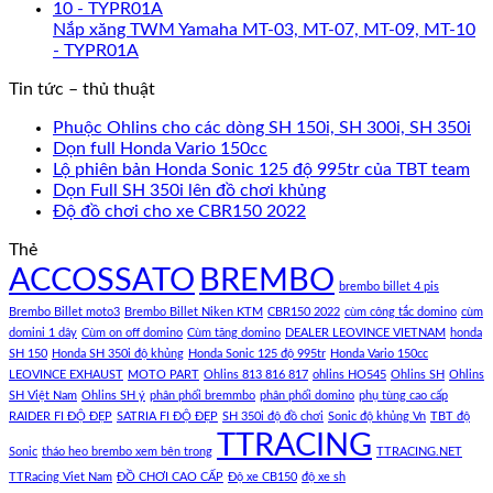
Nắp xăng TWM Yamaha MT-03, MT-07, MT-09, MT-10
- TYPR01A
Tin tức – thủ thuật
Phuộc Ohlins cho các dòng SH 150i, SH 300i, SH 350i
Dọn full Honda Vario 150cc
Lộ phiên bản Honda Sonic 125 độ 995tr của TBT team
Dọn Full SH 350i lên đồ chơi khủng
Độ đồ chơi cho xe CBR150 2022
Thẻ
ACCOSSATO
BREMBO
brembo billet 4 pis
Brembo Billet moto3
Brembo Billet Niken KTM
CBR150 2022
cùm công tắc domino
cùm
domini 1 dây
Cùm on off domino
Cùm tăng domino
DEALER LEOVINCE VIETNAM
honda
SH 150
Honda SH 350i độ khủng
Honda Sonic 125 độ 995tr
Honda Vario 150cc
LEOVINCE EXHAUST
MOTO PART
Ohlins 813 816 817
ohlins HO545
Ohlins SH
Ohlins
SH Việt Nam
Ohlins SH ý
phân phối bremmbo
phân phối domino
phụ tùng cao cấp
RAIDER FI ĐỘ ĐẸP
SATRIA FI ĐỘ ĐẸP
SH 350i độ đồ chơi
Sonic độ khủng Vn
TBT độ
TTRACING
Sonic
tháo heo brembo xem bên trong
TTRACING.NET
TTRacing Viet Nam
ĐỒ CHƠI CAO CẤP
Độ xe CB150
độ xe sh