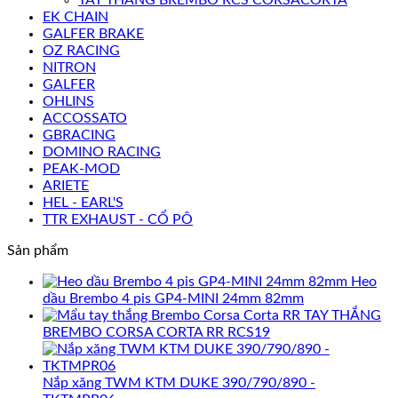
EK CHAIN
GALFER BRAKE
OZ RACING
NITRON
GALFER
OHLINS
ACCOSSATO
GBRACING
DOMINO RACING
PEAK-MOD
ARIETE
HEL - EARL'S
TTR EXHAUST - CỔ PÔ
Sản phẩm
Heo
dầu Brembo 4 pis GP4-MINI 24mm 82mm
TAY THẮNG
BREMBO CORSA CORTA RR RCS19
Nắp xăng TWM KTM DUKE 390/790/890 -