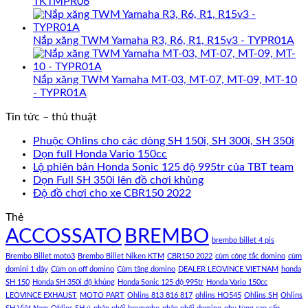
TKTMPR06
Nắp xăng TWM Yamaha R3, R6, R1, R15v3 - TYPR01A
Nắp xăng TWM Yamaha MT-03, MT-07, MT-09, MT-10
- TYPR01A
Tin tức – thủ thuật
Phuộc Ohlins cho các dòng SH 150i, SH 300i, SH 350i
Dọn full Honda Vario 150cc
Lộ phiên bản Honda Sonic 125 độ 995tr của TBT team
Dọn Full SH 350i lên đồ chơi khủng
Độ đồ chơi cho xe CBR150 2022
Thẻ
ACCOSSATO
BREMBO
brembo billet 4 pis
Brembo Billet moto3
Brembo Billet Niken KTM
CBR150 2022
cùm công tắc domino
cùm
domini 1 dây
Cùm on off domino
Cùm tăng domino
DEALER LEOVINCE VIETNAM
honda
SH 150
Honda SH 350i độ khủng
Honda Sonic 125 độ 995tr
Honda Vario 150cc
LEOVINCE EXHAUST
MOTO PART
Ohlins 813 816 817
ohlins HO545
Ohlins SH
Ohlins