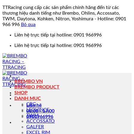
TTRacing cung cấp các sản phẩm chính hãng đến từ các
thương hiệu danh tiếng như Brembo, Ohlins, Accossato,
TWM, Daytona, Kohken, Nitron, Yoshimura - Hotline: 0901
966 996
Bỏ qua
Bỏ
Liên hệ trực tiếp tại hotline: 0901 966996
qua
Liên hệ trực tiếp tại hotline: 0901 966996
nội
dung
BREMBO VN
BREMBO PRODUCT
SHOP
DANH MỤC
CRG
Liên hệ
LEOVINCE
08:00 - 17:00
TWM
0901966996
ACCOSSATO
GALFER
EXCEL RIM