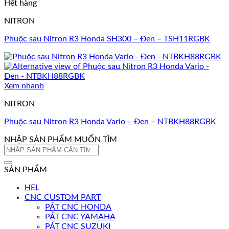
Hết hàng
NITRON
Phuộc sau Nitron R3 Honda SH300 – Đen – TSH11RGBK
Xem nhanh
NITRON
Phuộc sau Nitron R3 Honda Vario – Đen – NTBKH88RGBK
NHẬP SẢN PHẨM MUỐN TÌM
Tìm
kiếm:
SẢN PHẨM
HEL
CNC CUSTOM PART
PÁT CNC HONDA
PÁT CNC YAMAHA
PÁT CNC SUZUKI