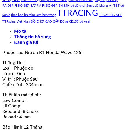
SH Việt Nam
Ohlins SH ý
phân phối bremmbo
phân phối domino
phụ tùng cao cấp
RAIDER FI ĐỘ ĐẸP
SATRIA FI ĐỘ ĐẸP
SH 350i độ đồ chơi
Sonic độ khủng Vn
TBT độ
TTRACING
Sonic
tháo heo brembo xem bên trong
TTRACING.NET
TTRacing Viet Nam
ĐỒ CHƠI CAO CẤP
Độ xe CB150
độ xe sh
Mô tả
Thông tin bổ sung
Đánh giá (0)
Phuộc sau Nitron R1 Honda Wave 125i
Thông Tin:
Loại : Phuộc đôi
Lò xo : Đen
Vị trí : Phuộc Sau
Chiều Dài : 334 mm.
Thiết lập mặc định:
Low Comp :
Hi Comp :
Rebound: 8 Clicks
Reload : 4 mm
Bảo Hành 12 Tháng