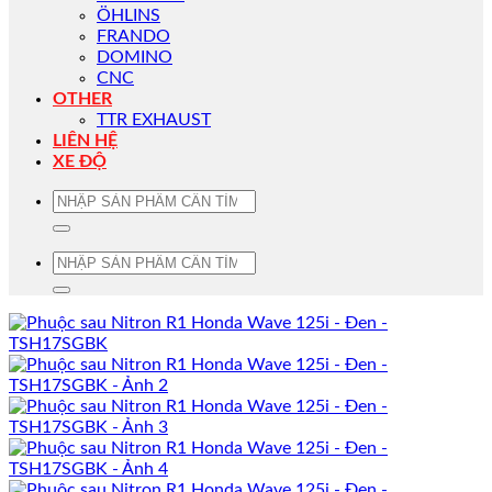
ÖHLINS
FRANDO
DOMINO
CNC
OTHER
TTR EXHAUST
LIÊN HỆ
XE ĐỘ
Tìm
kiếm:
Tìm
kiếm: