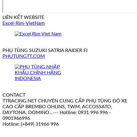
LIÊN KẾT WEBSITE
Excel-Rim-VietNam
PHỤ TÙNG SUZUKI SATRIA RAIDER FI
PHUTUNGTT.COM
CONTACT
TTRACING.NET CHUYÊN CUNG CẤP PHỤ TÙNG ĐỘ XE
CAO CẤP BREMBO OHLINS, TWM, ACCOSSATO,
DAYTONA, DOMINO...--- Hotline: 0931 996 996 -
0901966996
Hotline: (+849) 31966 996
V