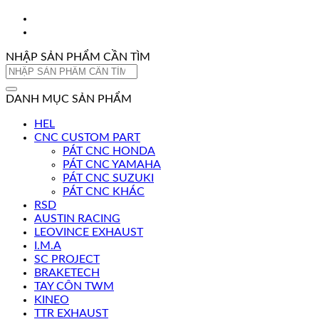
NHẬP SẢN PHẨM CẦN TÌM
Tìm
kiếm:
DANH MỤC SẢN PHẨM
HEL
CNC CUSTOM PART
PÁT CNC HONDA
PÁT CNC YAMAHA
PÁT CNC SUZUKI
PÁT CNC KHÁC
RSD
AUSTIN RACING
LEOVINCE EXHAUST
I.M.A
SC PROJECT
BRAKETECH
TAY CÔN TWM
KINEO
TTR EXHAUST