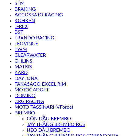
STM
BRAKING
ACCOSSATO RACING
KOHKEN
T-REX
BST
FRANDO RACING
LEOVINCE
TWM
CLEARWATER
ÖHLINS
MATRIS
ZARD
DAYTONA
TAKASAGO EXCEL RIM
MOTOGADGET
DOMINO
CRG RACING
MOTO TASSINARI (VForce)
BREMBO
CÔN DẦU BREMBO
TAY THẮNG BREMBO RCS
HEO DẦU BREMBO
TAY THẮNG BREMBO RCS CORSACORTA