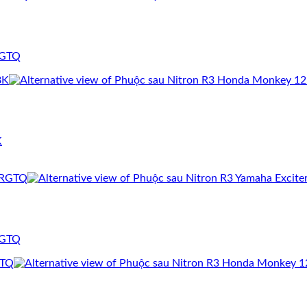
RGTQ
K
RGTQ