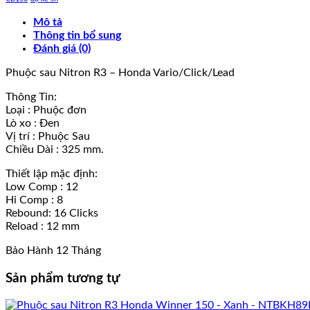
Mô tả
Thông tin bổ sung
Đánh giá (0)
Phuộc sau Nitron R3 – Honda Vario/Click/Lead
Thông Tin:
Loại : Phuộc đơn
Lò xo : Đen
Vị trí : Phuộc Sau
Chiều Dài : 325 mm.
Thiết lập mặc định:
Low Comp : 12
Hi Comp : 8
Rebound: 16 Clicks
Reload : 12 mm
Bảo Hành 12 Tháng
Sản phẩm tương tự