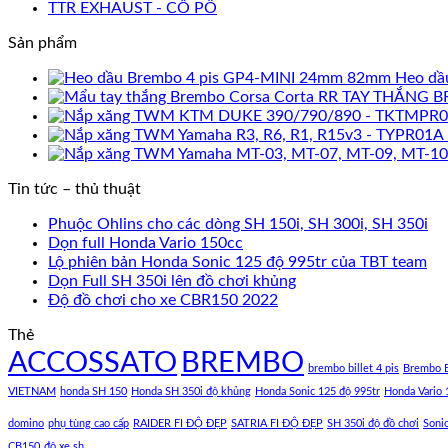
TTR EXHAUST - CỔ PÔ
Sản phẩm
Heo dầ
TAY THẮNG B
Tin tức – thủ thuật
Phuộc Ohlins cho các dòng SH 150i, SH 300i, SH 350i
Dọn full Honda Vario 150cc
Lộ phiên bản Honda Sonic 125 độ 995tr của TBT team
Dọn Full SH 350i lên đồ chơi khủng
Độ đồ chơi cho xe CBR150 2022
Thẻ
ACCOSSATO
BREMBO
brembo billet 4 pis
Brembo B
VIETNAM
honda SH 150
Honda SH 350i độ khủng
Honda Sonic 125 độ 995tr
Honda Vario 
domino
phụ tùng cao cấp
RAIDER FI ĐỘ ĐẸP
SATRIA FI ĐỘ ĐẸP
SH 350i độ đồ chơi
Soni
CB150
độ xe sh