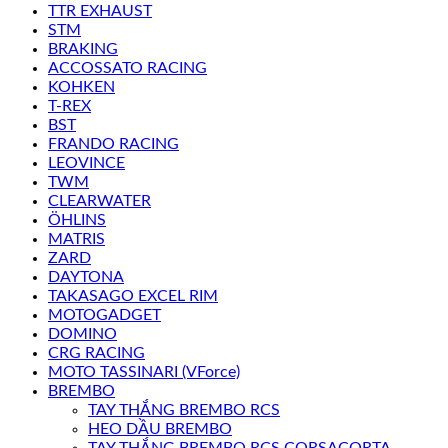
TTR EXHAUST
STM
BRAKING
ACCOSSATO RACING
KOHKEN
T-REX
BST
FRANDO RACING
LEOVINCE
TWM
CLEARWATER
ÖHLINS
MATRIS
ZARD
DAYTONA
TAKASAGO EXCEL RIM
MOTOGADGET
DOMINO
CRG RACING
MOTO TASSINARI (VForce)
BREMBO
TAY THẮNG BREMBO RCS
HEO DẦU BREMBO
TAY THẮNG BREMBO RCS CORSACORTA