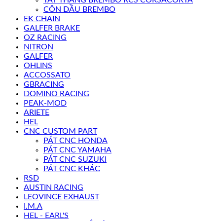
CÔN DẦU BREMBO
EK CHAIN
GALFER BRAKE
OZ RACING
NITRON
GALFER
OHLINS
ACCOSSATO
GBRACING
DOMINO RACING
PEAK-MOD
ARIETE
HEL
CNC CUSTOM PART
PÁT CNC HONDA
PÁT CNC YAMAHA
PÁT CNC SUZUKI
PÁT CNC KHÁC
RSD
AUSTIN RACING
LEOVINCE EXHAUST
I.M.A
HEL - EARL'S