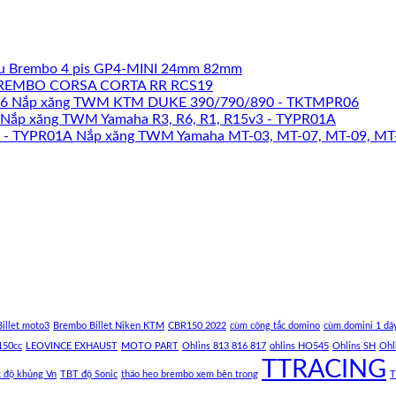
u Brembo 4 pis GP4-MINI 24mm 82mm
REMBO CORSA CORTA RR RCS19
Nắp xăng TWM KTM DUKE 390/790/890 - TKTMPR06
Nắp xăng TWM Yamaha R3, R6, R1, R15v3 - TYPR01A
Nắp xăng TWM Yamaha MT-03, MT-07, MT-09, MT
illet moto3
Brembo Billet Niken KTM
CBR150 2022
cùm công tắc domino
cùm domini 1 dâ
150cc
LEOVINCE EXHAUST
MOTO PART
Ohlins 813 816 817
ohlins HO545
Ohlins SH
Ohl
TTRACING
c độ khủng Vn
TBT độ Sonic
tháo heo brembo xem bên trong
T