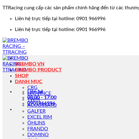
TTRacing cung cấp các sản phẩm chính hãng đến từ các thươn
Bỏ
Liên hệ trực tiếp tại hotline: 0901 966996
qua
Liên hệ trực tiếp tại hotline: 0901 966996
nội
dung
BREMBO VN
BREMBO PRODUCT
SHOP
DANH MỤC
CRG
Liên hệ
LEOVINCE
08:00 - 17:00
TWM
0901966996
ACCOSSATO
GALFER
EXCEL RIM
ÖHLINS
FRANDO
DOMINO