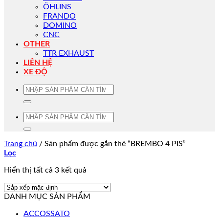
ÖHLINS
FRANDO
DOMINO
CNC
OTHER
TTR EXHAUST
LIÊN HỆ
XE ĐỘ
Tìm
kiếm:
Tìm
kiếm:
Trang chủ
/
Sản phẩm được gắn thẻ “BREMBO 4 PIS”
Lọc
Hiển thị tất cả 3 kết quả
DANH MỤC SẢN PHẨM
ACCOSSATO