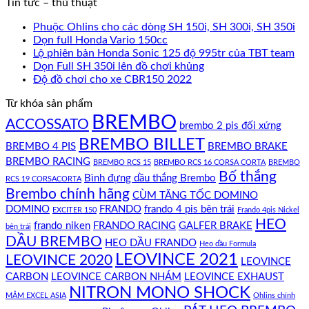
Tin tức – thủ thuật
Phuộc Ohlins cho các dòng SH 150i, SH 300i, SH 350i
Dọn full Honda Vario 150cc
Lộ phiên bản Honda Sonic 125 độ 995tr của TBT team
Dọn Full SH 350i lên đồ chơi khủng
Độ đồ chơi cho xe CBR150 2022
Từ khóa sản phẩm
BREMBO
ACCOSSATO
brembo 2 pis đối xứng
BREMBO BILLET
BREMBO 4 PIS
BREMBO BRAKE
BREMBO RACING
BREMBO RCS 15
BREMBO RCS 16 CORSA CORTA
BREMBO
Bố thắng
Bình đựng dầu thắng Brembo
RCS 19 CORSACORTA
Brembo chính hãng
CÙM TĂNG TỐC DOMINO
DOMINO
FRANDO
frando 4 pis bên trái
EXCITER 150
Frando 4pis Nickel
HEO
frando niken
FRANDO RACING
GALFER BRAKE
bên trái
DẦU BREMBO
HEO DẦU FRANDO
Heo dầu Formula
LEOVINCE 2021
LEOVINCE 2020
LEOVINCE
CARBON
LEOVINCE CARBON NHÁM
LEOVINCE EXHAUST
NITRON MONO SHOCK
MÂM EXCEL ASIA
Ohlins chính