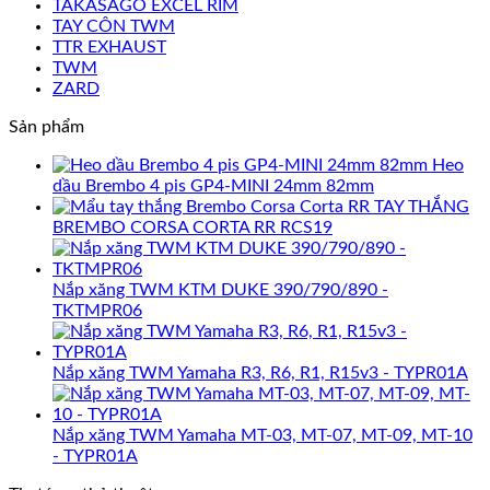
TAKASAGO EXCEL RIM
TAY CÔN TWM
TTR EXHAUST
TWM
ZARD
Sản phẩm
Heo
dầu Brembo 4 pis GP4-MINI 24mm 82mm
TAY THẮNG
BREMBO CORSA CORTA RR RCS19
Nắp xăng TWM KTM DUKE 390/790/890 -
TKTMPR06
Nắp xăng TWM Yamaha R3, R6, R1, R15v3 - TYPR01A
Nắp xăng TWM Yamaha MT-03, MT-07, MT-09, MT-10
- TYPR01A