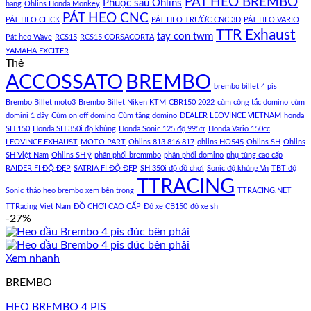
PÁT HEO BREMBO
Phuộc sau Ohlins
hãng
Ohlins Honda Monkey
PÁT HEO CNC
PÁT HEO CLICK
PÁT HEO TRƯỚC CNC 3D
PÁT HEO VARIO
TTR Exhaust
tay con twm
Pát heo Wave
RCS15
RCS15 CORSACORTA
YAMAHA EXCITER
Thẻ
ACCOSSATO
BREMBO
brembo billet 4 pis
Brembo Billet moto3
Brembo Billet Niken KTM
CBR150 2022
cùm công tắc domino
cùm
domini 1 dây
Cùm on off domino
Cùm tăng domino
DEALER LEOVINCE VIETNAM
honda
SH 150
Honda SH 350i độ khủng
Honda Sonic 125 độ 995tr
Honda Vario 150cc
LEOVINCE EXHAUST
MOTO PART
Ohlins 813 816 817
ohlins HO545
Ohlins SH
Ohlins
SH Việt Nam
Ohlins SH ý
phân phối bremmbo
phân phối domino
phụ tùng cao cấp
RAIDER FI ĐỘ ĐẸP
SATRIA FI ĐỘ ĐẸP
SH 350i độ đồ chơi
Sonic độ khủng Vn
TBT độ
TTRACING
Sonic
tháo heo brembo xem bên trong
TTRACING.NET
TTRacing Viet Nam
ĐỒ CHƠI CAO CẤP
Độ xe CB150
độ xe sh
-27%
Xem nhanh
BREMBO
HEO BREMBO 4 PIS