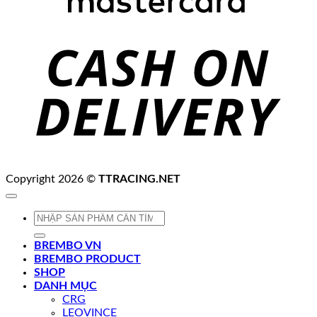
C
D
Copyright 2026 ©
TTRACING.NET
Tìm
kiếm:
BREMBO VN
BREMBO PRODUCT
SHOP
DANH MỤC
CRG
LEOVINCE