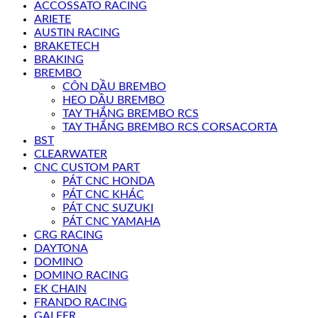
ACCOSSATO RACING
ARIETE
AUSTIN RACING
BRAKETECH
BRAKING
BREMBO
CÔN DẦU BREMBO
HEO DẦU BREMBO
TAY THẮNG BREMBO RCS
TAY THẮNG BREMBO RCS CORSACORTA
BST
CLEARWATER
CNC CUSTOM PART
PÁT CNC HONDA
PÁT CNC KHÁC
PÁT CNC SUZUKI
PÁT CNC YAMAHA
CRG RACING
DAYTONA
DOMINO
DOMINO RACING
EK CHAIN
FRANDO RACING
GALFER