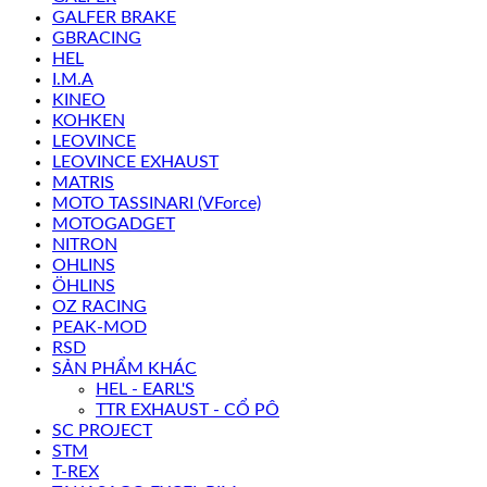
GALFER BRAKE
GBRACING
HEL
I.M.A
KINEO
KOHKEN
LEOVINCE
LEOVINCE EXHAUST
MATRIS
MOTO TASSINARI (VForce)
MOTOGADGET
NITRON
OHLINS
ÖHLINS
OZ RACING
PEAK-MOD
RSD
SẢN PHẨM KHÁC
HEL - EARL'S
TTR EXHAUST - CỔ PÔ
SC PROJECT
STM
T-REX