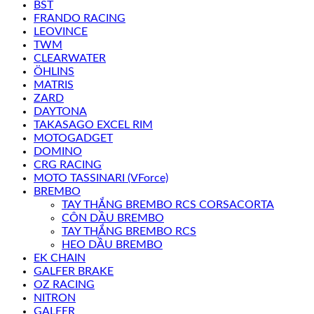
BST
FRANDO RACING
LEOVINCE
TWM
CLEARWATER
ÖHLINS
MATRIS
ZARD
DAYTONA
TAKASAGO EXCEL RIM
MOTOGADGET
DOMINO
CRG RACING
MOTO TASSINARI (VForce)
BREMBO
TAY THẮNG BREMBO RCS CORSACORTA
CÔN DẦU BREMBO
TAY THẮNG BREMBO RCS
HEO DẦU BREMBO
EK CHAIN
GALFER BRAKE
OZ RACING
NITRON
GALFER