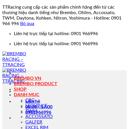
TTRacing cung cấp các sản phẩm chính hãng đến từ các
thương hiệu danh tiếng như Brembo, Ohlins, Accossato,
TWM, Daytona, Kohken, Nitron, Yoshimura - Hotline: 0901
966 996
Bỏ qua
Bỏ
Liên hệ trực tiếp tại hotline: 0901 966996
qua
Liên hệ trực tiếp tại hotline: 0901 966996
nội
dung
BREMBO VN
BREMBO PRODUCT
SHOP
DANH MỤC
CRG
Liên hệ
LEOVINCE
08:00 - 17:00
TWM
0901966996
ACCOSSATO
GALFER
EXCEL RIM