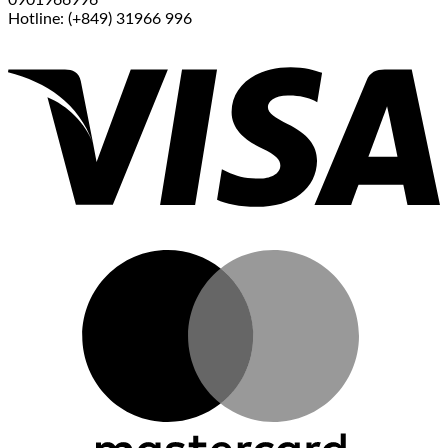
0901966996
Hotline: (+849) 31966 996
V
M