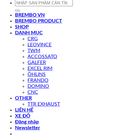
Tìm
kiếm:
BREMBO VN
BREMBO PRODUCT
SHOP
DANH MỤC
CRG
LEOVINCE
TWM
ACCOSSATO
GALFER
EXCEL RIM
ÖHLINS
FRANDO
DOMINO
CNC
OTHER
TTR EXHAUST
LIÊN HỆ
XE ĐỘ
Đăng nhập
Newsletter