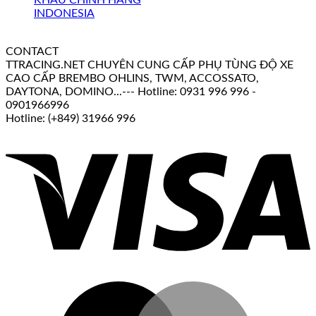
CONTACT
TTRACING.NET CHUYÊN CUNG CẤP PHỤ TÙNG ĐỘ XE
CAO CẤP BREMBO OHLINS, TWM, ACCOSSATO,
DAYTONA, DOMINO...--- Hotline: 0931 996 996 -
0901966996
Hotline: (+849) 31966 996
V
M