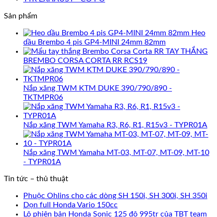
Sản phẩm
Heo
dầu Brembo 4 pis GP4-MINI 24mm 82mm
TAY THẮNG
BREMBO CORSA CORTA RR RCS19
Nắp xăng TWM KTM DUKE 390/790/890 -
TKTMPR06
Nắp xăng TWM Yamaha R3, R6, R1, R15v3 - TYPR01A
Nắp xăng TWM Yamaha MT-03, MT-07, MT-09, MT-10
- TYPR01A
Tin tức – thủ thuật
Phuộc Ohlins cho các dòng SH 150i, SH 300i, SH 350i
Dọn full Honda Vario 150cc
Lộ phiên bản Honda Sonic 125 độ 995tr của TBT team