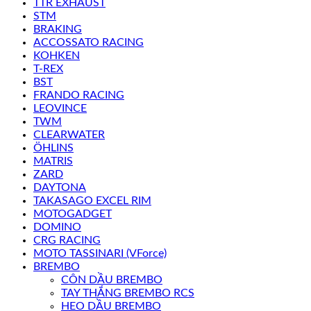
TTR EXHAUST
STM
BRAKING
ACCOSSATO RACING
KOHKEN
T-REX
BST
FRANDO RACING
LEOVINCE
TWM
CLEARWATER
ÖHLINS
MATRIS
ZARD
DAYTONA
TAKASAGO EXCEL RIM
MOTOGADGET
DOMINO
CRG RACING
MOTO TASSINARI (VForce)
BREMBO
CÔN DẦU BREMBO
TAY THẮNG BREMBO RCS
HEO DẦU BREMBO