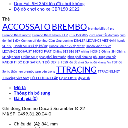
Dọn Full SH 350i lên đồ chơi khủng
Độ đồ chơi cho xe CBR150 2022
Thẻ
ACCOSSATO
BREMBO
brembo billet 4 pis
Brembo Billet moto3
Brembo Billet Niken KTM
CBR150 2022
cùm công tắc domino
cùm
domini 1 dây
Cùm on off domino
Cùm tăng domino
DEALER LEOVINCE VIETNAM
honda
SH 150
Honda SH 350i độ khủng
Honda Sonic 125 độ 995tr
Honda Vario 150cc
LEOVINCE EXHAUST
MOTO PART
Ohlins 813 816 817
ohlins HO545
Ohlins SH
Ohlins
SH Việt Nam
Ohlins SH ý
phân phối bremmbo
phân phối domino
phụ tùng cao cấp
RAIDER FI ĐỘ ĐẸP
SATRIA FI ĐỘ ĐẸP
SH 350i độ đồ chơi
Sonic độ khủng Vn
TBT độ
TTRACING
Sonic
tháo heo brembo xem bên trong
TTRACING.NET
TTRacing Viet Nam
ĐỒ CHƠI CAO CẤP
Độ xe CB150
độ xe sh
Mô tả
Thông tin bổ sung
Đánh giá (0)
Ghi đông Domino Ducati Scrambler Ø 22
Mã SP: 0499.31.20.04-0
Chiều dài (A): 841 mm