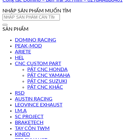
Công tắc Domino – Bên Trái 36.7mm – 0298AA8B0401
NHẬP SẢN PHẨM MUỐN TÌM
Tìm
kiếm:
SẢN PHẨM
DOMINO RACING
PEAK-MOD
ARIETE
HEL
CNC CUSTOM PART
PÁT CNC HONDA
PÁT CNC YAMAHA
PÁT CNC SUZUKI
PÁT CNC KHÁC
RSD
AUSTIN RACING
LEOVINCE EXHAUST
I.M.A
SC PROJECT
BRAKETECH
TAY CÔN TWM
KINEO