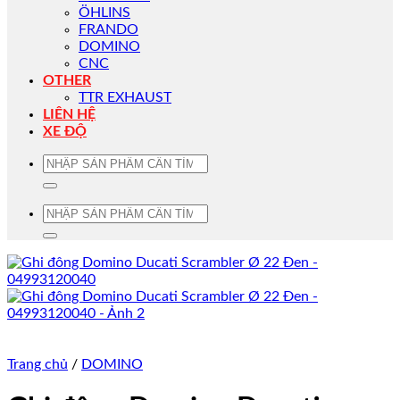
ÖHLINS
FRANDO
DOMINO
CNC
OTHER
TTR EXHAUST
LIÊN HỆ
XE ĐỘ
Tìm
kiếm:
Tìm
kiếm:
Trang chủ
/
DOMINO