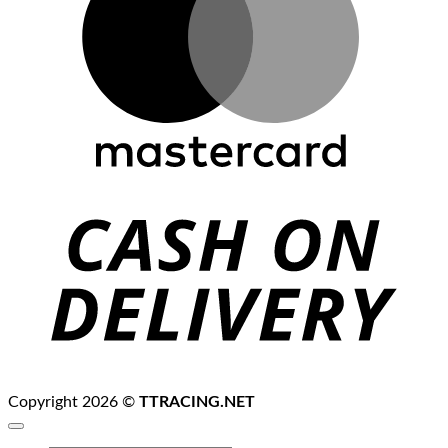
C
D
Copyright 2026 ©
TTRACING.NET