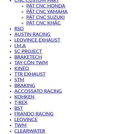
CNC CUSTOM PART
PÁT CNC HONDA
PÁT CNC YAMAHA
PÁT CNC SUZUKI
PÁT CNC KHÁC
RSD
AUSTIN RACING
LEOVINCE EXHAUST
I.M.A
SC PROJECT
BRAKETECH
TAY CÔN TWM
KINEO
TTR EXHAUST
STM
BRAKING
ACCOSSATO RACING
KOHKEN
T-REX
BST
FRANDO RACING
LEOVINCE
TWM
CLEARWATER