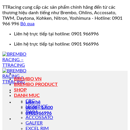
TTRacing cung cấp các sản phẩm chính hãng đến từ các
thương hiệu danh tiếng như Brembo, Ohlins, Accossato,
TWM, Daytona, Kohken, Nitron, Yoshimura - Hotline: 0901
966 996
Bỏ qua
Bỏ
Liên hệ trực tiếp tại hotline: 0901 966996
qua
Liên hệ trực tiếp tại hotline: 0901 966996
nội
dung
BREMBO VN
BREMBO PRODUCT
SHOP
DANH MỤC
CRG
Liên hệ
LEOVINCE
08:00 - 17:00
TWM
0901966996
ACCOSSATO
GALFER
EXCEL RIM