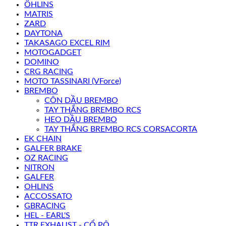
ÖHLINS
MATRIS
ZARD
DAYTONA
TAKASAGO EXCEL RIM
MOTOGADGET
DOMINO
CRG RACING
MOTO TASSINARI (VForce)
BREMBO
CÔN DẦU BREMBO
TAY THẮNG BREMBO RCS
HEO DẦU BREMBO
TAY THẮNG BREMBO RCS CORSACORTA
EK CHAIN
GALFER BRAKE
OZ RACING
NITRON
GALFER
OHLINS
ACCOSSATO
GBRACING
HEL - EARL'S
TTR EXHAUST - CỔ PÔ