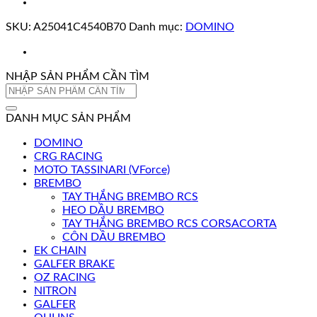
SKU:
A25041C4540B70
Danh mục:
DOMINO
NHẬP SẢN PHẨM CẦN TÌM
Tìm
kiếm:
DANH MỤC SẢN PHẨM
DOMINO
CRG RACING
MOTO TASSINARI (VForce)
BREMBO
TAY THẮNG BREMBO RCS
HEO DẦU BREMBO
TAY THẮNG BREMBO RCS CORSACORTA
CÔN DẦU BREMBO
EK CHAIN
GALFER BRAKE
OZ RACING
NITRON
GALFER