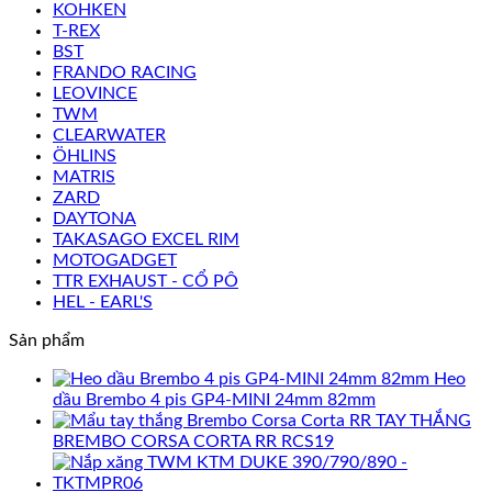
KOHKEN
T-REX
BST
FRANDO RACING
LEOVINCE
TWM
CLEARWATER
ÖHLINS
MATRIS
ZARD
DAYTONA
TAKASAGO EXCEL RIM
MOTOGADGET
TTR EXHAUST - CỔ PÔ
HEL - EARL'S
Sản phẩm
Heo
dầu Brembo 4 pis GP4-MINI 24mm 82mm
TAY THẮNG
BREMBO CORSA CORTA RR RCS19