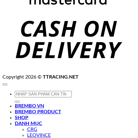
C
D
Copyright 2026 ©
TTRACING.NET
Tìm
kiếm:
BREMBO VN
BREMBO PRODUCT
SHOP
DANH MỤC
CRG
LEOVINCE