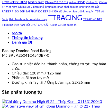
LEOVINCE EXHAUST
MOTO PART
Ohlins 813 816 817
ohlins HO545
Ohlins SH
Ohlins
SH Việt Nam
Ohlins SH ý
phân phối bremmbo
phân phối domino
phụ tùng cao cấp
RAIDER FI ĐỘ ĐẸP
SATRIA FI ĐỘ ĐẸP
SH 350i độ đồ chơi
Sonic độ khủng Vn
TBT độ
TTRACING
Sonic
tháo heo brembo xem bên trong
TTRACING.NET
TTRacing Viet Nam
ĐỒ CHƠI CAO CẤP
Độ xe CB150
độ xe sh
Mô tả
Thông tin bổ sung
Đánh giá (0)
Bao tay Domino Road Racing
Mã SP : A25041C4540B7-0
Cao su nhiệt dẻo hai thành phần, chống trượt , tay bám
chắc
Chiều dài: 120 mm / 125 mm
Phần cuối bao tay mở
Đường kính Tay lái / Ống bướm ga
:
22/26 mm
Sản phẩm tương tự