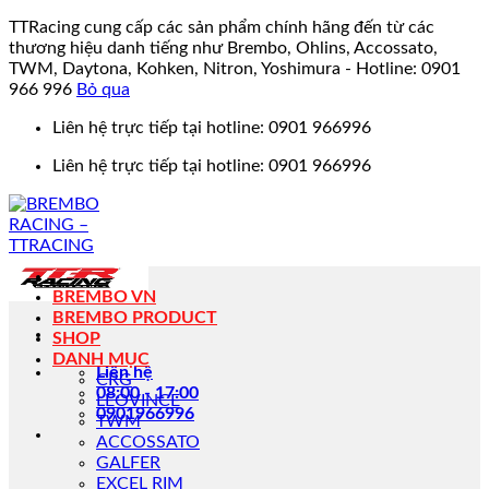
TTRacing cung cấp các sản phẩm chính hãng đến từ các
thương hiệu danh tiếng như Brembo, Ohlins, Accossato,
TWM, Daytona, Kohken, Nitron, Yoshimura - Hotline: 0901
966 996
Bỏ qua
Bỏ
Liên hệ trực tiếp tại hotline: 0901 966996
qua
Liên hệ trực tiếp tại hotline: 0901 966996
nội
dung
BREMBO VN
BREMBO PRODUCT
SHOP
DANH MỤC
Liên hệ
CRG
08:00 - 17:00
LEOVINCE
0901966996
TWM
ACCOSSATO
GALFER
EXCEL RIM