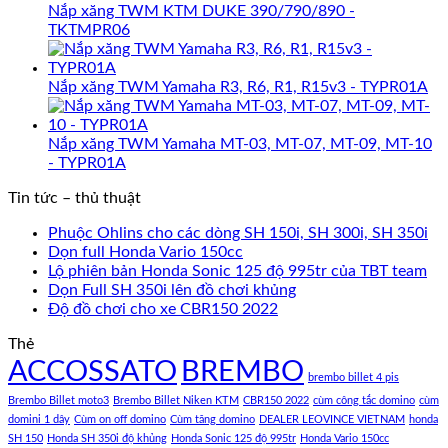
Nắp xăng TWM KTM DUKE 390/790/890 -
TKTMPR06
Nắp xăng TWM Yamaha R3, R6, R1, R15v3 - TYPR01A
Nắp xăng TWM Yamaha MT-03, MT-07, MT-09, MT-10
- TYPR01A
Tin tức – thủ thuật
Phuộc Ohlins cho các dòng SH 150i, SH 300i, SH 350i
Dọn full Honda Vario 150cc
Lộ phiên bản Honda Sonic 125 độ 995tr của TBT team
Dọn Full SH 350i lên đồ chơi khủng
Độ đồ chơi cho xe CBR150 2022
Thẻ
ACCOSSATO
BREMBO
brembo billet 4 pis
Brembo Billet moto3
Brembo Billet Niken KTM
CBR150 2022
cùm công tắc domino
cùm
domini 1 dây
Cùm on off domino
Cùm tăng domino
DEALER LEOVINCE VIETNAM
honda
SH 150
Honda SH 350i độ khủng
Honda Sonic 125 độ 995tr
Honda Vario 150cc