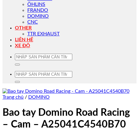
ÖHLINS
FRANDO
DOMINO
CNC
OTHER
TTR EXHAUST
LIÊN HỆ
XE ĐỘ
Tìm
kiếm:
Tìm
kiếm:
Trang chủ
/
DOMINO
Bao tay Domino Road Racing
– Cam – A25041C4540B70