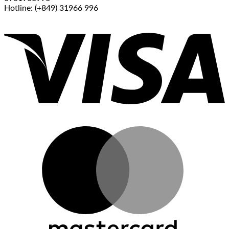
Hotline: (+849) 31966 996
V
M