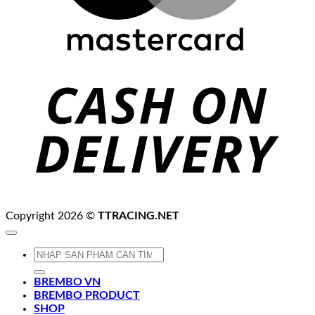
C
D
Copyright 2026 ©
TTRACING.NET
Tìm
kiếm:
BREMBO VN
BREMBO PRODUCT
SHOP