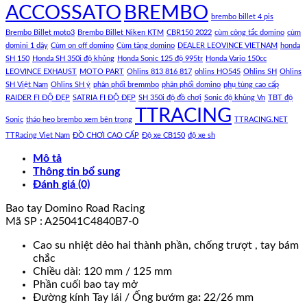
ACCOSSATO
BREMBO
brembo billet 4 pis
Brembo Billet moto3
Brembo Billet Niken KTM
CBR150 2022
cùm công tắc domino
cùm
domini 1 dây
Cùm on off domino
Cùm tăng domino
DEALER LEOVINCE VIETNAM
honda
SH 150
Honda SH 350i độ khủng
Honda Sonic 125 độ 995tr
Honda Vario 150cc
LEOVINCE EXHAUST
MOTO PART
Ohlins 813 816 817
ohlins HO545
Ohlins SH
Ohlins
SH Việt Nam
Ohlins SH ý
phân phối bremmbo
phân phối domino
phụ tùng cao cấp
RAIDER FI ĐỘ ĐẸP
SATRIA FI ĐỘ ĐẸP
SH 350i độ đồ chơi
Sonic độ khủng Vn
TBT độ
TTRACING
Sonic
tháo heo brembo xem bên trong
TTRACING.NET
TTRacing Viet Nam
ĐỒ CHƠI CAO CẤP
Độ xe CB150
độ xe sh
Mô tả
Thông tin bổ sung
Đánh giá (0)
Bao tay Domino Road Racing
Mã SP : A25041C4840B7-0
Cao su nhiệt dẻo hai thành phần, chống trượt , tay bám
chắc
Chiều dài: 120 mm / 125 mm
Phần cuối bao tay mở
Đường kính Tay lái / Ống bướm ga
:
22/26 mm