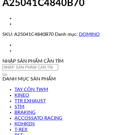
A25041C4840B70
SKU:
A25041C4840B70
Danh mục:
DOMINO
NHẬP SẢN PHẨM CẦN TÌM
Tìm
kiếm:
DANH MỤC SẢN PHẨM
TAY CÔN TWM
KINEO
TTR EXHAUST
STM
BRAKING
ACCOSSATO RACING
KOHKEN
T-REX