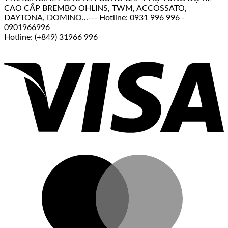
CAO CẤP BREMBO OHLINS, TWM, ACCOSSATO,
DAYTONA, DOMINO...--- Hotline: 0931 996 996 -
0901966996
Hotline: (+849) 31966 996
V
M