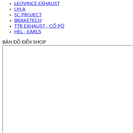
LEOVINCE EXHAUST
I.M.A
SC PROJECT
BRAKETECH
TTR EXHAUST - CỔ PÔ
HEL - EARL'S
BẢN ĐỒ ĐẾN SHOP