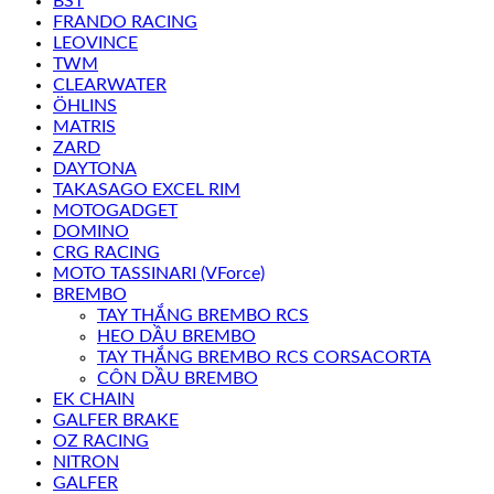
BST
FRANDO RACING
LEOVINCE
TWM
CLEARWATER
ÖHLINS
MATRIS
ZARD
DAYTONA
TAKASAGO EXCEL RIM
MOTOGADGET
DOMINO
CRG RACING
MOTO TASSINARI (VForce)
BREMBO
TAY THẮNG BREMBO RCS
HEO DẦU BREMBO
TAY THẮNG BREMBO RCS CORSACORTA
CÔN DẦU BREMBO
EK CHAIN
GALFER BRAKE
OZ RACING
NITRON
GALFER