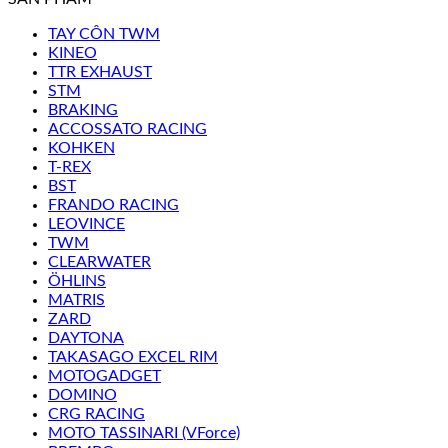
TAY CÔN TWM
KINEO
TTR EXHAUST
STM
BRAKING
ACCOSSATO RACING
KOHKEN
T-REX
BST
FRANDO RACING
LEOVINCE
TWM
CLEARWATER
ÖHLINS
MATRIS
ZARD
DAYTONA
TAKASAGO EXCEL RIM
MOTOGADGET
DOMINO
CRG RACING
MOTO TASSINARI (VForce)