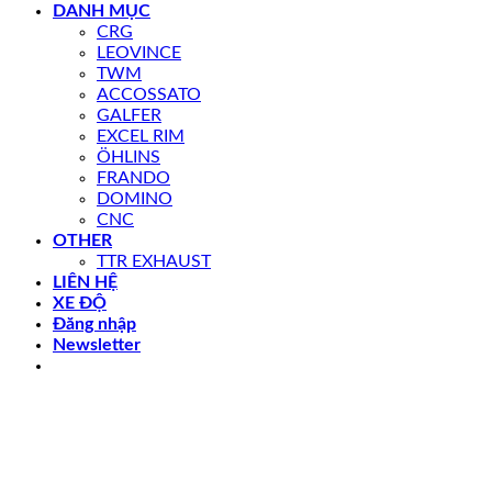
DANH MỤC
CRG
LEOVINCE
TWM
ACCOSSATO
GALFER
EXCEL RIM
ÖHLINS
FRANDO
DOMINO
CNC
OTHER
TTR EXHAUST
LIÊN HỆ
XE ĐỘ
Đăng nhập
Newsletter