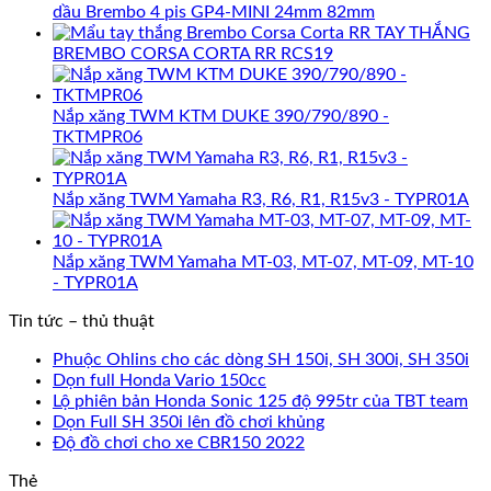
dầu Brembo 4 pis GP4-MINI 24mm 82mm
TAY THẮNG
BREMBO CORSA CORTA RR RCS19
Nắp xăng TWM KTM DUKE 390/790/890 -
TKTMPR06
Nắp xăng TWM Yamaha R3, R6, R1, R15v3 - TYPR01A
Nắp xăng TWM Yamaha MT-03, MT-07, MT-09, MT-10
- TYPR01A
Tin tức – thủ thuật
Phuộc Ohlins cho các dòng SH 150i, SH 300i, SH 350i
Dọn full Honda Vario 150cc
Lộ phiên bản Honda Sonic 125 độ 995tr của TBT team
Dọn Full SH 350i lên đồ chơi khủng
Độ đồ chơi cho xe CBR150 2022
Thẻ