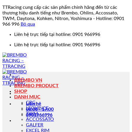
TTRacing cung cấp các sản phẩm chính hãng đến từ các
thương hiệu danh tiếng như Brembo, Ohlins, Accossato,
TWM, Daytona, Kohken, Nitron, Yoshimura - Hotline: 0901
966 996
Bỏ qua
Bỏ
Liên hệ trực tiếp tại hotline: 0901 966996
qua
Liên hệ trực tiếp tại hotline: 0901 966996
nội
dung
BREMBO VN
BREMBO PRODUCT
SHOP
DANH MỤC
CRG
Liên hệ
LEOVINCE
08:00 - 17:00
TWM
0901966996
ACCOSSATO
GALFER
EXCEL RIM