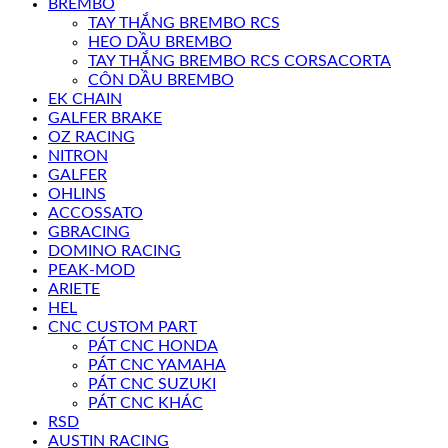
BREMBO
TAY THẮNG BREMBO RCS
HEO DẦU BREMBO
TAY THẮNG BREMBO RCS CORSACORTA
CÔN DẦU BREMBO
EK CHAIN
GALFER BRAKE
OZ RACING
NITRON
GALFER
OHLINS
ACCOSSATO
GBRACING
DOMINO RACING
PEAK-MOD
ARIETE
HEL
CNC CUSTOM PART
PÁT CNC HONDA
PÁT CNC YAMAHA
PÁT CNC SUZUKI
PÁT CNC KHÁC
RSD
AUSTIN RACING