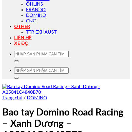
ÖHLINS
FRANDO
DOMINO
CNC
OTHER
TTR EXHAUST
LIÊN HỆ
XE ĐỘ
Tìm
kiếm:
Tìm
kiếm:
Trang chủ
/
DOMINO
Bao tay Domino Road Racing
– Xanh Dương –