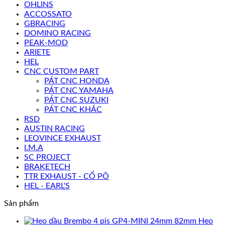
OHLINS
ACCOSSATO
GBRACING
DOMINO RACING
PEAK-MOD
ARIETE
HEL
CNC CUSTOM PART
PÁT CNC HONDA
PÁT CNC YAMAHA
PÁT CNC SUZUKI
PÁT CNC KHÁC
RSD
AUSTIN RACING
LEOVINCE EXHAUST
I.M.A
SC PROJECT
BRAKETECH
TTR EXHAUST - CỔ PÔ
HEL - EARL'S
Sản phẩm
Heo