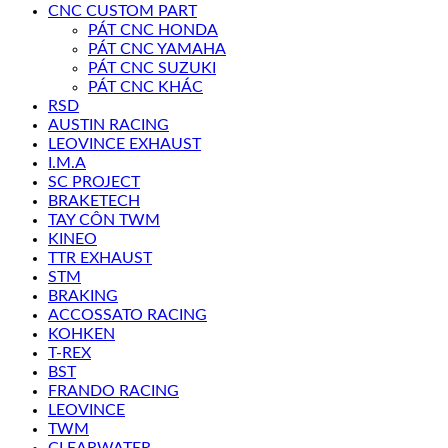
CNC CUSTOM PART
PÁT CNC HONDA
PÁT CNC YAMAHA
PÁT CNC SUZUKI
PÁT CNC KHÁC
RSD
AUSTIN RACING
LEOVINCE EXHAUST
I.M.A
SC PROJECT
BRAKETECH
TAY CÔN TWM
KINEO
TTR EXHAUST
STM
BRAKING
ACCOSSATO RACING
KOHKEN
T-REX
BST
FRANDO RACING
LEOVINCE
TWM
CLEARWATER