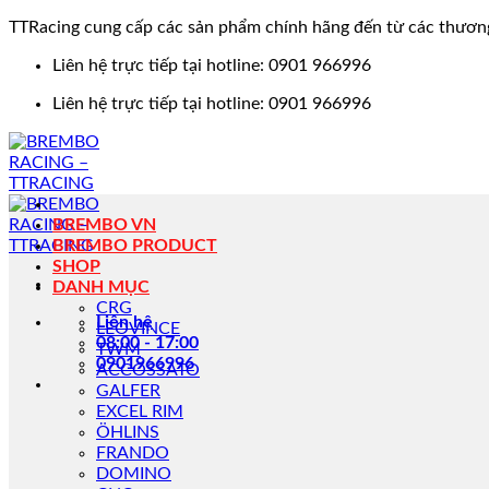
TTRacing cung cấp các sản phẩm chính hãng đến từ các thươn
Bỏ
Liên hệ trực tiếp tại hotline: 0901 966996
qua
Liên hệ trực tiếp tại hotline: 0901 966996
nội
dung
BREMBO VN
BREMBO PRODUCT
SHOP
DANH MỤC
CRG
Liên hệ
LEOVINCE
08:00 - 17:00
TWM
0901966996
ACCOSSATO
GALFER
EXCEL RIM
ÖHLINS
FRANDO
DOMINO