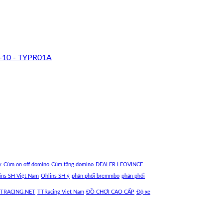
-10 - TYPR01A
y
Cùm on off domino
Cùm tăng domino
DEALER LEOVINCE
ins SH Việt Nam
Ohlins SH ý
phân phối bremmbo
phân phối
TRACING.NET
TTRacing Viet Nam
ĐỒ CHƠI CAO CẤP
Độ xe