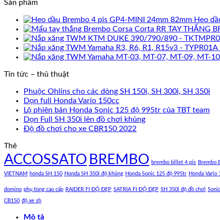
Sản phẩm
Heo dầ
TAY THẮNG B
Tin tức – thủ thuật
Phuộc Ohlins cho các dòng SH 150i, SH 300i, SH 350i
Dọn full Honda Vario 150cc
Lộ phiên bản Honda Sonic 125 độ 995tr của TBT team
Dọn Full SH 350i lên đồ chơi khủng
Độ đồ chơi cho xe CBR150 2022
Thẻ
ACCOSSATO
BREMBO
brembo billet 4 pis
Brembo B
VIETNAM
honda SH 150
Honda SH 350i độ khủng
Honda Sonic 125 độ 995tr
Honda Vario 
domino
phụ tùng cao cấp
RAIDER FI ĐỘ ĐẸP
SATRIA FI ĐỘ ĐẸP
SH 350i độ đồ chơi
Soni
CB150
độ xe sh
Mô tả