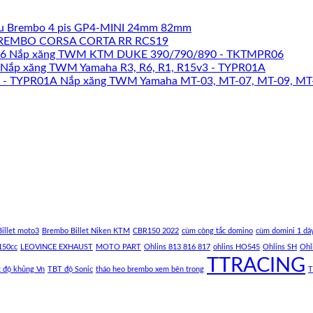
u Brembo 4 pis GP4-MINI 24mm 82mm
REMBO CORSA CORTA RR RCS19
Nắp xăng TWM KTM DUKE 390/790/890 - TKTMPR06
Nắp xăng TWM Yamaha R3, R6, R1, R15v3 - TYPR01A
Nắp xăng TWM Yamaha MT-03, MT-07, MT-09, MT
illet moto3
Brembo Billet Niken KTM
CBR150 2022
cùm công tắc domino
cùm domini 1 dâ
150cc
LEOVINCE EXHAUST
MOTO PART
Ohlins 813 816 817
ohlins HO545
Ohlins SH
Ohl
TTRACING
c độ khủng Vn
TBT độ Sonic
tháo heo brembo xem bên trong
T