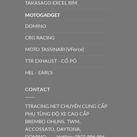
TAKASAGO EXCEL RIM
MOTOGADGET
DOMINO
CRG RACING
MOTO TASSINARI (VForce)
TTR EXHAUST - CỔ PÔ
HEL - EARL'S
CONTACT
TTRACING.NET CHUYÊN CUNG CẤP
PHỤ TÙNG ĐỘ XE CAO CẤP
BREMBO OHLINS, TWM,
ACCOSSATO, DAYTONA,
DOMINO...--- Hotline: 0931 996 996 -