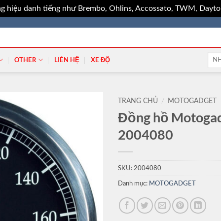
g hiệu danh tiếng như Brembo, Ohlins, Accossato, TWM, Dayton
Tìm
OTHER
LIÊN HỆ
XE ĐỘ
kiếm
TRANG CHỦ
/
MOTOGADGET
Đồng hồ Motogad
2004080
SKU:
2004080
Danh mục:
MOTOGADGET