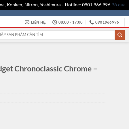
a, Kohken, Nitron, Yoshimura - Hotline: 0901 966 996
Bỏ qua
LIÊN HỆ
08:00 - 17:00
0901966996
:
get Chronoclassic Chrome –