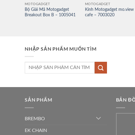
MOTOGADGET
MOTOGADGET
Bộ Giải Mã Motogadget
Kính Motogadget mo.view
Breakout Box B – 1005041
cafe – 7003020
NHẬP SẢN PHẨM MUỐN TÌM
Tìm
kiếm:
SẢN PHẨM
BẢN ĐỒ
BREMBO
EK CHAIN