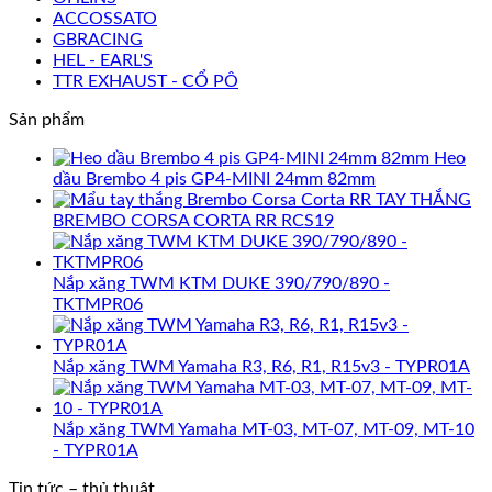
ACCOSSATO
GBRACING
HEL - EARL'S
TTR EXHAUST - CỔ PÔ
Sản phẩm
Heo
dầu Brembo 4 pis GP4-MINI 24mm 82mm
TAY THẮNG
BREMBO CORSA CORTA RR RCS19
Nắp xăng TWM KTM DUKE 390/790/890 -
TKTMPR06
Nắp xăng TWM Yamaha R3, R6, R1, R15v3 - TYPR01A
Nắp xăng TWM Yamaha MT-03, MT-07, MT-09, MT-10
- TYPR01A
Tin tức – thủ thuật