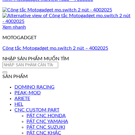
Xem nhanh
MOTOGADGET
Công tắc Motogadget mo.switch 2 nút – 4002025
NHẬP SẢN PHẨM MUỐN TÌM
Tìm
kiếm:
SẢN PHẨM
DOMINO RACING
PEAK-MOD
ARIETE
HEL
CNC CUSTOM PART
PÁT CNC HONDA
PÁT CNC YAMAHA
PÁT CNC SUZUKI
PÁT CNC KHÁC