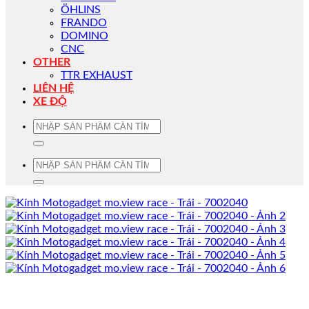
ÖHLINS
FRANDO
DOMINO
CNC
OTHER
TTR EXHAUST
LIÊN HỆ
XE ĐỘ
Tìm
kiếm:
Tìm
kiếm: