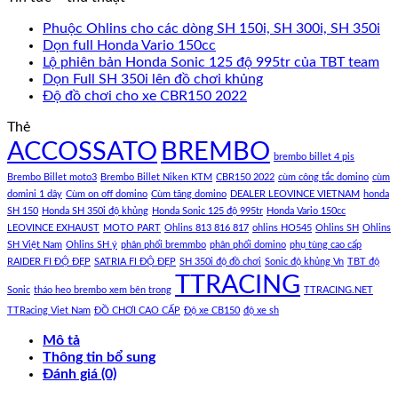
Phuộc Ohlins cho các dòng SH 150i, SH 300i, SH 350i
Dọn full Honda Vario 150cc
Lộ phiên bản Honda Sonic 125 độ 995tr của TBT team
Dọn Full SH 350i lên đồ chơi khủng
Độ đồ chơi cho xe CBR150 2022
Thẻ
ACCOSSATO
BREMBO
brembo billet 4 pis
Brembo Billet moto3
Brembo Billet Niken KTM
CBR150 2022
cùm công tắc domino
cùm
domini 1 dây
Cùm on off domino
Cùm tăng domino
DEALER LEOVINCE VIETNAM
honda
SH 150
Honda SH 350i độ khủng
Honda Sonic 125 độ 995tr
Honda Vario 150cc
LEOVINCE EXHAUST
MOTO PART
Ohlins 813 816 817
ohlins HO545
Ohlins SH
Ohlins
SH Việt Nam
Ohlins SH ý
phân phối bremmbo
phân phối domino
phụ tùng cao cấp
RAIDER FI ĐỘ ĐẸP
SATRIA FI ĐỘ ĐẸP
SH 350i độ đồ chơi
Sonic độ khủng Vn
TBT độ
TTRACING
Sonic
tháo heo brembo xem bên trong
TTRACING.NET
TTRacing Viet Nam
ĐỒ CHƠI CAO CẤP
Độ xe CB150
độ xe sh
Mô tả
Thông tin bổ sung
Đánh giá (0)