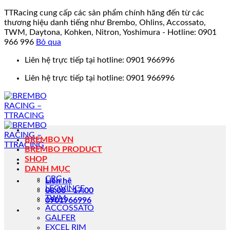
TTRacing cung cấp các sản phẩm chính hãng đến từ các
thương hiệu danh tiếng như Brembo, Ohlins, Accossato,
TWM, Daytona, Kohken, Nitron, Yoshimura - Hotline: 0901
966 996
Bỏ qua
Bỏ
Liên hệ trực tiếp tại hotline: 0901 966996
qua
Liên hệ trực tiếp tại hotline: 0901 966996
nội
dung
BREMBO VN
BREMBO PRODUCT
SHOP
DANH MỤC
CRG
Liên hệ
LEOVINCE
08:00 - 17:00
TWM
0901966996
ACCOSSATO
GALFER
EXCEL RIM