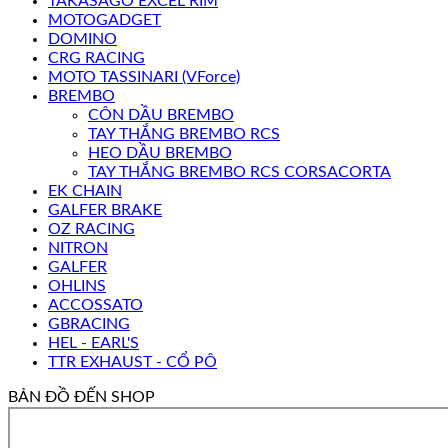
TAKASAGO EXCEL RIM
MOTOGADGET
DOMINO
CRG RACING
MOTO TASSINARI (VForce)
BREMBO
CÔN DẦU BREMBO
TAY THẮNG BREMBO RCS
HEO DẦU BREMBO
TAY THẮNG BREMBO RCS CORSACORTA
EK CHAIN
GALFER BRAKE
OZ RACING
NITRON
GALFER
OHLINS
ACCOSSATO
GBRACING
HEL - EARL'S
TTR EXHAUST - CỔ PÔ
BẢN ĐỒ ĐẾN SHOP