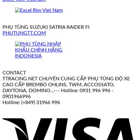
PHỤ TÙNG SUZUKI SATRIA RAIDER FI
PHUTUNGTT.COM
CONTACT
TTRACING.NET CHUYÊN CUNG CẤP PHỤ TÙNG ĐỘ XE
CAO CẤP BREMBO OHLINS, TWM, ACCOSSATO,
DAYTONA, DOMINO...--- Hotline: 0931 996 996 -
0901966996
Hotline: (+849) 31966 996
V