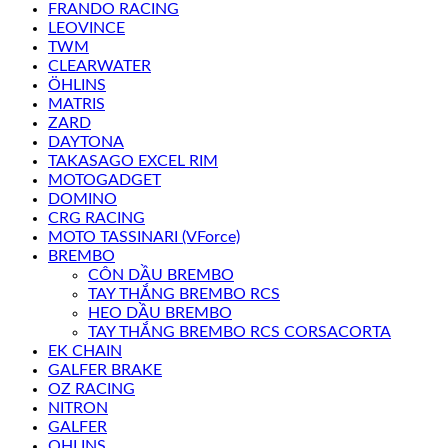
FRANDO RACING
LEOVINCE
TWM
CLEARWATER
ÖHLINS
MATRIS
ZARD
DAYTONA
TAKASAGO EXCEL RIM
MOTOGADGET
DOMINO
CRG RACING
MOTO TASSINARI (VForce)
BREMBO
CÔN DẦU BREMBO
TAY THẮNG BREMBO RCS
HEO DẦU BREMBO
TAY THẮNG BREMBO RCS CORSACORTA
EK CHAIN
GALFER BRAKE
OZ RACING
NITRON
GALFER
OHLINS