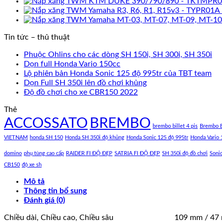
Tin tức – thủ thuật
Phuộc Ohlins cho các dòng SH 150i, SH 300i, SH 350i
Dọn full Honda Vario 150cc
Lộ phiên bản Honda Sonic 125 độ 995tr của TBT team
Dọn Full SH 350i lên đồ chơi khủng
Độ đồ chơi cho xe CBR150 2022
Thẻ
ACCOSSATO
BREMBO
brembo billet 4 pis
Brembo B
VIETNAM
honda SH 150
Honda SH 350i độ khủng
Honda Sonic 125 độ 995tr
Honda Vario 
domino
phụ tùng cao cấp
RAIDER FI ĐỘ ĐẸP
SATRIA FI ĐỘ ĐẸP
SH 350i độ đồ chơi
Soni
CB150
độ xe sh
Mô tả
Thông tin bổ sung
Đánh giá (0)
Chiều dài, Chiều cao, Chiều sâu
109 mm / 47