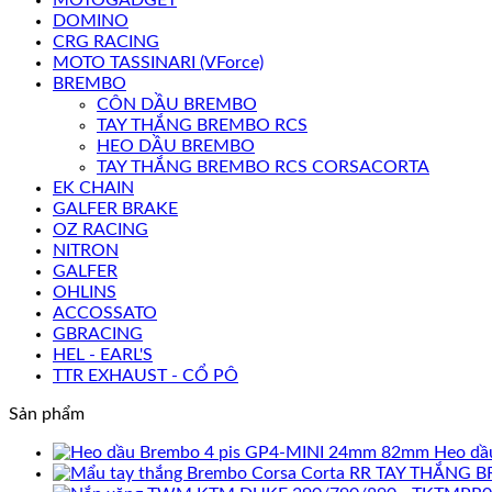
DOMINO
CRG RACING
MOTO TASSINARI (VForce)
BREMBO
CÔN DẦU BREMBO
TAY THẮNG BREMBO RCS
HEO DẦU BREMBO
TAY THẮNG BREMBO RCS CORSACORTA
EK CHAIN
GALFER BRAKE
OZ RACING
NITRON
GALFER
OHLINS
ACCOSSATO
GBRACING
HEL - EARL'S
TTR EXHAUST - CỔ PÔ
Sản phẩm
Heo dầ
TAY THẮNG B