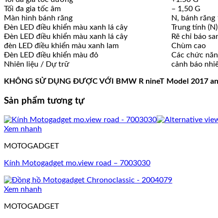
Tối đa gia tốc âm
– 1,50 G
Màn hình bánh răng
N, bánh răng 
Đèn LED điều khiển màu xanh lá cây
Trung tính (N)
Đèn LED điều khiển màu xanh lá cây
Rẽ chỉ báo san
đèn LED điều khiển màu xanh lam
Chùm cao
Đèn LED điều khiển màu đỏ
Các chức năng
Nhiên liệu / Dự trữ
cảnh báo nhiê
KHÔNG SỬ DỤNG ĐƯỢC VỚI BMW R nineT Model 2017 and later
Sản phẩm tương tự
Xem nhanh
MOTOGADGET
Kính Motogadget mo.view road – 7003030
Xem nhanh
MOTOGADGET