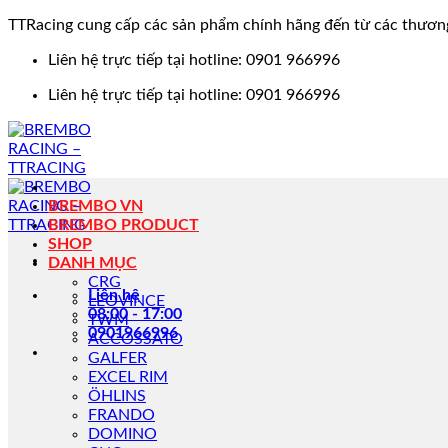
TTRacing cung cấp các sản phẩm chính hãng đến từ các thươn
Bỏ
Liên hệ trực tiếp tại hotline: 0901 966996
qua
Liên hệ trực tiếp tại hotline: 0901 966996
nội
dung
BREMBO VN
BREMBO PRODUCT
SHOP
DANH MỤC
CRG
Liên hệ
LEOVINCE
08:00 - 17:00
TWM
0901966996
ACCOSSATO
GALFER
EXCEL RIM
ÖHLINS
FRANDO
DOMINO