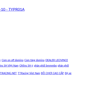
-10 - TYPR01A
y
Cùm on off domino
Cùm tăng domino
DEALER LEOVINCE
ins SH Việt Nam
Ohlins SH ý
phân phối bremmbo
phân phối
TRACING.NET
TTRacing Viet Nam
ĐỒ CHƠI CAO CẤP
Độ xe