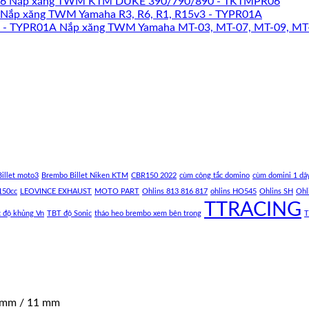
Nắp xăng TWM KTM DUKE 390/790/890 - TKTMPR06
Nắp xăng TWM Yamaha R3, R6, R1, R15v3 - TYPR01A
Nắp xăng TWM Yamaha MT-03, MT-07, MT-09, MT
illet moto3
Brembo Billet Niken KTM
CBR150 2022
cùm công tắc domino
cùm domini 1 dâ
150cc
LEOVINCE EXHAUST
MOTO PART
Ohlins 813 816 817
ohlins HO545
Ohlins SH
Ohl
TTRACING
c độ khủng Vn
TBT độ Sonic
tháo heo brembo xem bên trong
T
 mm / 11 mm