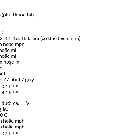
 (phụ thuộc tải)
° C
12, 14, 16, 18 krpm (có thể điều chỉnh)
 h hoặc mph
 hoặc mi
 hoặc mi
m hoặc mi
ờ
hút
iờ / phút / giây
ng / phút
ng / phút
 dưới ca. 11V
iây.
50 G
 h hoặc mph
 h hoặc mph
ng / phút