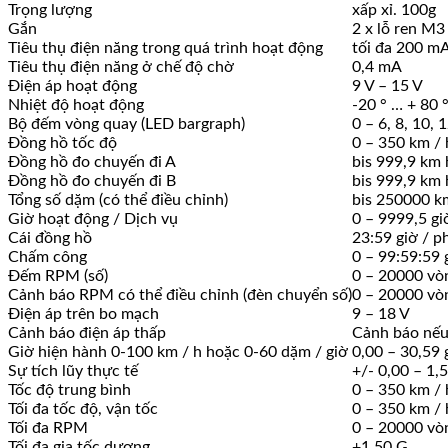
Trọng lượng
xấp xỉ. 100g
Gắn
2 x lỗ ren M3
Tiêu thụ điện năng trong quá trình hoạt động
tối đa 200 mA
Tiêu thụ điện năng ở chế độ chờ
0,4 mA
Điện áp hoạt động
9 V – 15 V
Nhiệt độ hoạt động
-20 ° … + 80 
Bộ đếm vòng quay (LED bargraph)
0 – 6, 8, 10, 
Đồng hồ tốc độ
0 – 350 km /
Đồng hồ đo chuyến đi A
bis 999,9 km
Đồng hồ đo chuyến đi B
bis 999,9 km
Tổng số dặm (có thể điều chỉnh)
bis 250000 k
Giờ hoạt động / Dịch vụ
0 – 9999,5 gi
Cái đồng hồ
23:59 giờ / p
Chấm công
0 – 99:59:59 g
Đếm RPM (số)
0 – 20000 vò
Cảnh báo RPM có thể điều chỉnh (đèn chuyển số)
0 – 20000 vò
Điện áp trên bo mạch
9 – 18 V
Cảnh báo điện áp thấp
Cảnh báo nếu
Giờ hiện hành 0-100 km / h hoặc 0-60 dặm / giờ
0,00 – 30,59 g
Sự tích lũy thực tế
+/- 0,00 – 1,
Tốc độ trung bình
0 – 350 km /
Tối đa tốc độ, vận tốc
0 – 350 km /
Tối đa RPM
0 – 20000 vò
Tối đa gia tốc dương
+1.50 G