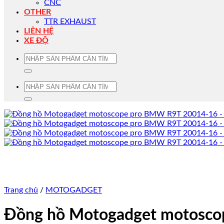
CNC
OTHER
TTR EXHAUST
LIÊN HỆ
XE ĐỘ
Tìm
kiếm:
Tìm
kiếm:
Trang chủ
/
MOTOGADGET
Đồng hồ Motogadget motosc