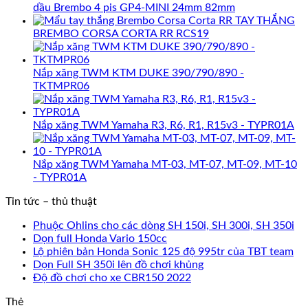
dầu Brembo 4 pis GP4-MINI 24mm 82mm
TAY THẮNG
BREMBO CORSA CORTA RR RCS19
Nắp xăng TWM KTM DUKE 390/790/890 -
TKTMPR06
Nắp xăng TWM Yamaha R3, R6, R1, R15v3 - TYPR01A
Nắp xăng TWM Yamaha MT-03, MT-07, MT-09, MT-10
- TYPR01A
Tin tức – thủ thuật
Phuộc Ohlins cho các dòng SH 150i, SH 300i, SH 350i
Dọn full Honda Vario 150cc
Lộ phiên bản Honda Sonic 125 độ 995tr của TBT team
Dọn Full SH 350i lên đồ chơi khủng
Độ đồ chơi cho xe CBR150 2022
Thẻ