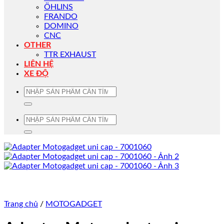
ÖHLINS
FRANDO
DOMINO
CNC
OTHER
TTR EXHAUST
LIÊN HỆ
XE ĐỘ
Tìm
kiếm:
Tìm
kiếm:
Trang chủ
/
MOTOGADGET