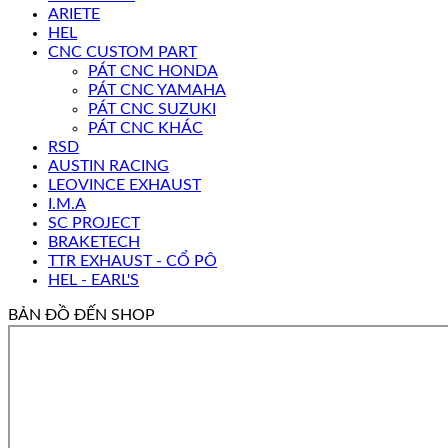
ARIETE
HEL
CNC CUSTOM PART
PÁT CNC HONDA
PÁT CNC YAMAHA
PÁT CNC SUZUKI
PÁT CNC KHÁC
RSD
AUSTIN RACING
LEOVINCE EXHAUST
I.M.A
SC PROJECT
BRAKETECH
TTR EXHAUST - CỔ PÔ
HEL - EARL'S
BẢN ĐỒ ĐẾN SHOP