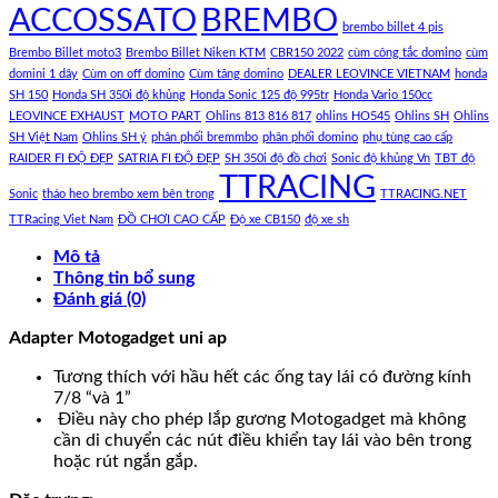
ACCOSSATO
BREMBO
brembo billet 4 pis
Brembo Billet moto3
Brembo Billet Niken KTM
CBR150 2022
cùm công tắc domino
cùm
domini 1 dây
Cùm on off domino
Cùm tăng domino
DEALER LEOVINCE VIETNAM
honda
SH 150
Honda SH 350i độ khủng
Honda Sonic 125 độ 995tr
Honda Vario 150cc
LEOVINCE EXHAUST
MOTO PART
Ohlins 813 816 817
ohlins HO545
Ohlins SH
Ohlins
SH Việt Nam
Ohlins SH ý
phân phối bremmbo
phân phối domino
phụ tùng cao cấp
RAIDER FI ĐỘ ĐẸP
SATRIA FI ĐỘ ĐẸP
SH 350i độ đồ chơi
Sonic độ khủng Vn
TBT độ
TTRACING
Sonic
tháo heo brembo xem bên trong
TTRACING.NET
TTRacing Viet Nam
ĐỒ CHƠI CAO CẤP
Độ xe CB150
độ xe sh
Mô tả
Thông tin bổ sung
Đánh giá (0)
Adapter Motogadget uni ap
Tương thích với hầu hết các ống tay lái có đường kính
7/8 “và 1”
Điều này cho phép lắp gương Motogadget mà không
cần di chuyển các nút điều khiển tay lái vào bên trong
hoặc rút ngắn gắp.