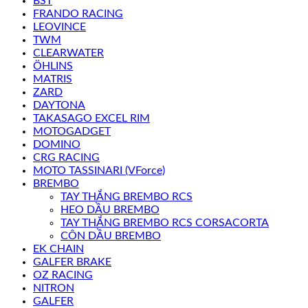
BST
FRANDO RACING
LEOVINCE
TWM
CLEARWATER
ÖHLINS
MATRIS
ZARD
DAYTONA
TAKASAGO EXCEL RIM
MOTOGADGET
DOMINO
CRG RACING
MOTO TASSINARI (VForce)
BREMBO
TAY THẮNG BREMBO RCS
HEO DẦU BREMBO
TAY THẮNG BREMBO RCS CORSACORTA
CÔN DẦU BREMBO
EK CHAIN
GALFER BRAKE
OZ RACING
NITRON
GALFER