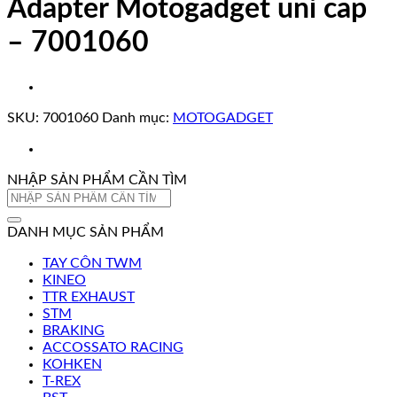
Adapter Motogadget uni cap
– 7001060
SKU:
7001060
Danh mục:
MOTOGADGET
NHẬP SẢN PHẨM CẦN TÌM
Tìm
kiếm:
DANH MỤC SẢN PHẨM
TAY CÔN TWM
KINEO
TTR EXHAUST
STM
BRAKING
ACCOSSATO RACING
KOHKEN
T-REX