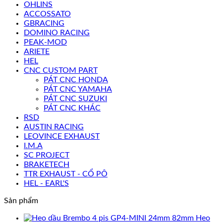
OHLINS
ACCOSSATO
GBRACING
DOMINO RACING
PEAK-MOD
ARIETE
HEL
CNC CUSTOM PART
PÁT CNC HONDA
PÁT CNC YAMAHA
PÁT CNC SUZUKI
PÁT CNC KHÁC
RSD
AUSTIN RACING
LEOVINCE EXHAUST
I.M.A
SC PROJECT
BRAKETECH
TTR EXHAUST - CỔ PÔ
HEL - EARL'S
Sản phẩm
Heo