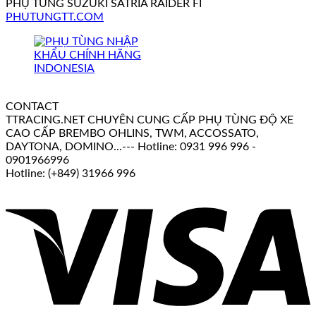
PHỤ TÙNG SUZUKI SATRIA RAIDER FI
PHUTUNGTT.COM
CONTACT
TTRACING.NET CHUYÊN CUNG CẤP PHỤ TÙNG ĐỘ XE
CAO CẤP BREMBO OHLINS, TWM, ACCOSSATO,
DAYTONA, DOMINO...--- Hotline: 0931 996 996 -
0901966996
Hotline: (+849) 31966 996
V