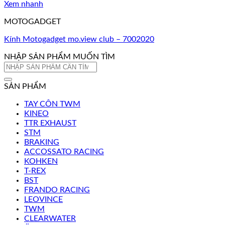
Xem nhanh
MOTOGADGET
Kính Motogadget mo.view club – 7002020
NHẬP SẢN PHẨM MUỐN TÌM
Tìm
kiếm:
SẢN PHẨM
TAY CÔN TWM
KINEO
TTR EXHAUST
STM
BRAKING
ACCOSSATO RACING
KOHKEN
T-REX
BST
FRANDO RACING
LEOVINCE
TWM
CLEARWATER