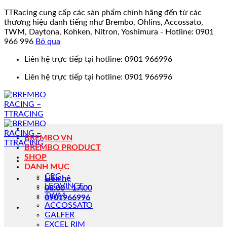
TTRacing cung cấp các sản phẩm chính hãng đến từ các
thương hiệu danh tiếng như Brembo, Ohlins, Accossato,
TWM, Daytona, Kohken, Nitron, Yoshimura - Hotline: 0901
966 996
Bỏ qua
Bỏ
Liên hệ trực tiếp tại hotline: 0901 966996
qua
Liên hệ trực tiếp tại hotline: 0901 966996
nội
dung
BREMBO VN
BREMBO PRODUCT
SHOP
DANH MỤC
CRG
Liên hệ
LEOVINCE
08:00 - 17:00
TWM
0901966996
ACCOSSATO
GALFER
EXCEL RIM