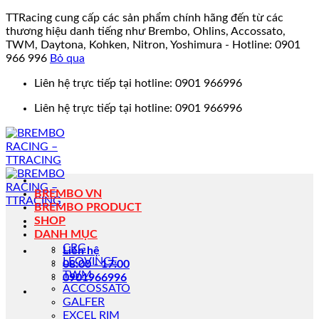
TTRacing cung cấp các sản phẩm chính hãng đến từ các
thương hiệu danh tiếng như Brembo, Ohlins, Accossato,
TWM, Daytona, Kohken, Nitron, Yoshimura - Hotline: 0901
966 996
Bỏ qua
Bỏ
Liên hệ trực tiếp tại hotline: 0901 966996
qua
Liên hệ trực tiếp tại hotline: 0901 966996
nội
dung
BREMBO VN
BREMBO PRODUCT
SHOP
DANH MỤC
CRG
Liên hệ
LEOVINCE
08:00 - 17:00
TWM
0901966996
ACCOSSATO
GALFER
EXCEL RIM