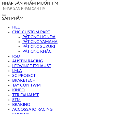
NHẬP SẢN PHẨM MUỐN TÌM
Tìm
kiếm:
SẢN PHẨM
HEL
CNC CUSTOM PART
PÁT CNC HONDA
PÁT CNC YAMAHA
PÁT CNC SUZUKI
PÁT CNC KHÁC
RSD
AUSTIN RACING
LEOVINCE EXHAUST
I.M.A
SC PROJECT
BRAKETECH
TAY CÔN TWM
KINEO
TTR EXHAUST
STM
BRAKING
ACCOSSATO RACING