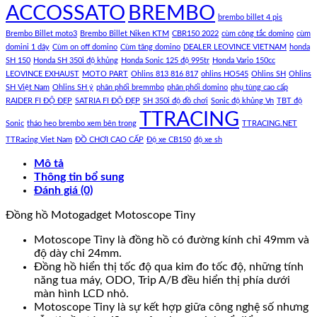
ACCOSSATO
BREMBO
brembo billet 4 pis
Brembo Billet moto3
Brembo Billet Niken KTM
CBR150 2022
cùm công tắc domino
cùm
domini 1 dây
Cùm on off domino
Cùm tăng domino
DEALER LEOVINCE VIETNAM
honda
SH 150
Honda SH 350i độ khủng
Honda Sonic 125 độ 995tr
Honda Vario 150cc
LEOVINCE EXHAUST
MOTO PART
Ohlins 813 816 817
ohlins HO545
Ohlins SH
Ohlins
SH Việt Nam
Ohlins SH ý
phân phối bremmbo
phân phối domino
phụ tùng cao cấp
RAIDER FI ĐỘ ĐẸP
SATRIA FI ĐỘ ĐẸP
SH 350i độ đồ chơi
Sonic độ khủng Vn
TBT độ
TTRACING
Sonic
tháo heo brembo xem bên trong
TTRACING.NET
TTRacing Viet Nam
ĐỒ CHƠI CAO CẤP
Độ xe CB150
độ xe sh
Mô tả
Thông tin bổ sung
Đánh giá (0)
Đồng hồ Motogadget Motoscope Tiny
Motoscope Tiny là đồng hồ có đường kính chỉ 49mm và
độ dày chỉ 24mm.
Đồng hồ hiển thị tốc độ qua kim đo tốc độ, những tính
năng tua máy, ODO, Trip A/B đều hiển thị phía dưới
màn hình LCD nhỏ.
Motoscope Tiny là sự kết hợp giữa công nghệ số nhưng