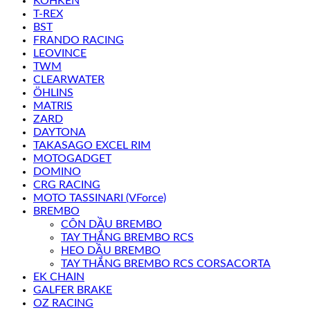
KOHKEN
T-REX
BST
FRANDO RACING
LEOVINCE
TWM
CLEARWATER
ÖHLINS
MATRIS
ZARD
DAYTONA
TAKASAGO EXCEL RIM
MOTOGADGET
DOMINO
CRG RACING
MOTO TASSINARI (VForce)
BREMBO
CÔN DẦU BREMBO
TAY THẮNG BREMBO RCS
HEO DẦU BREMBO
TAY THẮNG BREMBO RCS CORSACORTA
EK CHAIN
GALFER BRAKE
OZ RACING