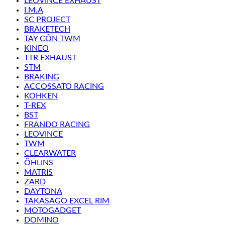
LEOVINCE EXHAUST
I.M.A
SC PROJECT
BRAKETECH
TAY CÔN TWM
KINEO
TTR EXHAUST
STM
BRAKING
ACCOSSATO RACING
KOHKEN
T-REX
BST
FRANDO RACING
LEOVINCE
TWM
CLEARWATER
ÖHLINS
MATRIS
ZARD
DAYTONA
TAKASAGO EXCEL RIM
MOTOGADGET
DOMINO