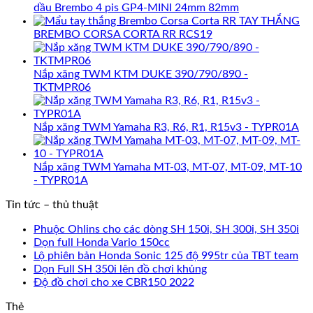
dầu Brembo 4 pis GP4-MINI 24mm 82mm
TAY THẮNG
BREMBO CORSA CORTA RR RCS19
Nắp xăng TWM KTM DUKE 390/790/890 -
TKTMPR06
Nắp xăng TWM Yamaha R3, R6, R1, R15v3 - TYPR01A
Nắp xăng TWM Yamaha MT-03, MT-07, MT-09, MT-10
- TYPR01A
Tin tức – thủ thuật
Phuộc Ohlins cho các dòng SH 150i, SH 300i, SH 350i
Dọn full Honda Vario 150cc
Lộ phiên bản Honda Sonic 125 độ 995tr của TBT team
Dọn Full SH 350i lên đồ chơi khủng
Độ đồ chơi cho xe CBR150 2022
Thẻ