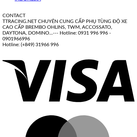
CONTACT
TTRACING.NET CHUYÊN CUNG CẤP PHỤ TÙNG ĐỘ XE
CAO CẤP BREMBO OHLINS, TWM, ACCOSSATO,
DAYTONA, DOMINO...--- Hotline: 0931 996 996 -
0901966996
Hotline: (+849) 31966 996
V
M