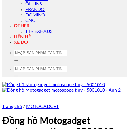
ÖHLINS
FRANDO
DOMINO
CNC
OTHER
TTR EXHAUST
LIÊN HỆ
XE ĐỘ
Tìm
kiếm:
Tìm
kiếm:
Trang chủ
/
MOTOGADGET
Đồng hồ Motogadget