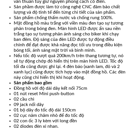
vẫn thuần túy giữ nguyên phong cách cổ điển.
Sản phầm được làm từ công nghệ CNC đảm bảo chất
lượng và độ tinh tế đến từng chi tiết của sản phẩm.
Sản phẩm chống thấm nước và chống rung 100%.
Mặt đồng hồ màu trắng với viền màu đen tạo sự tương
phản trong bóng đen. Màn hình LED được ẩn sau nền
trắng tạo sự tương phản ánh sáng cho biker khi chạy
ban đêm. Độ sáng của đèn LED được tự động điều
chỉnh để đạt được khả năng đọc tối ưu trong điều kiện
bóng tối, ánh sáng mặt trời và bình minh.
Nếu tốc độ vượt quá 200km/h trên thang tương tự, nó
sẽ tự động chớp đỏ hiển thị trên màn hình LED. Tốc độ
tối đa cũng được ghi lại. 4 đèn báo (xanh lam, đỏ và 2
xanh lục) cũng được tích hợp vào mặt đồng hồ. Các đèn
này cũng chỉ hiển thị khi hoạt động.
Sản phẩm bao gồm
Đồng hồ với độ dài dây kết nối 75cm
01 nút reset Mini push-button
02 cầu chì
09 jack nối dây
01 bộ dây đo tốc độ dài 150cm
02 cục nâm châm nhỏ để đo tốc độ
02 con ốc 3 ly kèm với long đền
02 diodes đèn xi nhan.