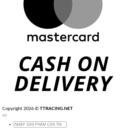
C
D
Copyright 2026 ©
TTRACING.NET
Tìm