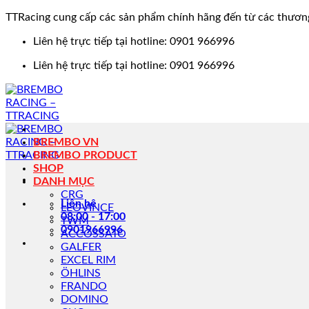
TTRacing cung cấp các sản phẩm chính hãng đến từ các thươn
Bỏ
Liên hệ trực tiếp tại hotline: 0901 966996
qua
Liên hệ trực tiếp tại hotline: 0901 966996
nội
dung
BREMBO VN
BREMBO PRODUCT
SHOP
DANH MỤC
CRG
Liên hệ
LEOVINCE
08:00 - 17:00
TWM
0901966996
ACCOSSATO
GALFER
EXCEL RIM
ÖHLINS
FRANDO
DOMINO