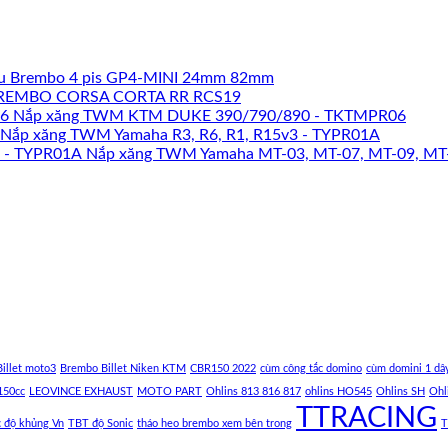
u Brembo 4 pis GP4-MINI 24mm 82mm
REMBO CORSA CORTA RR RCS19
Nắp xăng TWM KTM DUKE 390/790/890 - TKTMPR06
Nắp xăng TWM Yamaha R3, R6, R1, R15v3 - TYPR01A
Nắp xăng TWM Yamaha MT-03, MT-07, MT-09, MT
illet moto3
Brembo Billet Niken KTM
CBR150 2022
cùm công tắc domino
cùm domini 1 dâ
150cc
LEOVINCE EXHAUST
MOTO PART
Ohlins 813 816 817
ohlins HO545
Ohlins SH
Ohl
TTRACING
c độ khủng Vn
TBT độ Sonic
tháo heo brembo xem bên trong
T