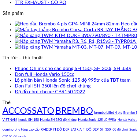
TTR EXHAUST - CỔ PÔ
Sản phẩm
Heo dầ
TAY THẮNG B
Tin tức – thủ thuật
Phuộc Ohlins cho các dòng SH 150i, SH 300i, SH 350i
Dọn full Honda Vario 150cc
Lộ phiên bản Honda Sonic 125 độ 995tr của TBT team
Dọn Full SH 350i lên đồ chơi khủng
Độ đồ chơi cho xe CBR150 2022
Thẻ
ACCOSSATO
BREMBO
brembo billet 4 pis
Brembo B
VIETNAM
honda SH 150
Honda SH 350i độ khủng
Honda Sonic 125 độ 995tr
Honda Vario 
domino
phụ tùng cao cấp
RAIDER FI ĐỘ ĐẸP
SATRIA FI ĐỘ ĐẸP
SH 350i độ đồ chơi
Soni
CB150
độ xe sh