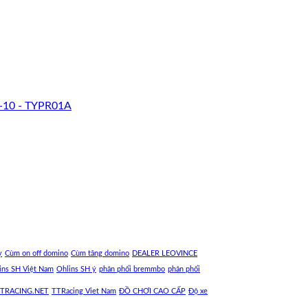
-10 - TYPR01A
y
Cùm on off domino
Cùm tăng domino
DEALER LEOVINCE
ins SH Việt Nam
Ohlins SH ý
phân phối bremmbo
phân phối
TRACING.NET
TTRacing Viet Nam
ĐỒ CHƠI CAO CẤP
Độ xe