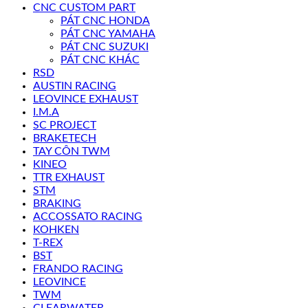
CNC CUSTOM PART
PÁT CNC HONDA
PÁT CNC YAMAHA
PÁT CNC SUZUKI
PÁT CNC KHÁC
RSD
AUSTIN RACING
LEOVINCE EXHAUST
I.M.A
SC PROJECT
BRAKETECH
TAY CÔN TWM
KINEO
TTR EXHAUST
STM
BRAKING
ACCOSSATO RACING
KOHKEN
T-REX
BST
FRANDO RACING
LEOVINCE
TWM
CLEARWATER