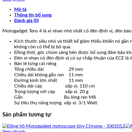
Mô tả
Thông tin bổ sung
Đánh giá (0)
Motogadget Tens 4 là xi nhan nhỏ nhất có đèn định vị, đèn báo
Kích thước siêu nhỏ và thiết kế giảm thiểu khiến nó gần
không còn có thể bị bỏ qua.
Đồng thời, góc chùm sáng bên được bổ sung đảm bảo khả
Đèn xi nhan có đèn định vị có sự chấp thuận của ECE l
Bán lẻ từng cái riêng
Tổng chiều dài
29 mm
Chiều dài không gắn ren
11 mm
Đường kính lớn nhất
11 mm
Chiều dài cáp
xấp xỉ. 110 cm
Trọng lượng với cáp
xấp xỉ. 20 g
Gắn
Bu lông ren M8
Sự tiêu thụ năng lượng
xấp xỉ. 3/1 Watt
Sản phẩm tương tự
Xem nhanh