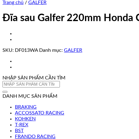
Trang chủ
/
GALFER
Đĩa sau Galfer 220mm Hond
SKU:
DF013WA
Danh mục:
GALFER
NHẬP SẢN PHẨM CẦN TÌM
Tìm
kiếm:
DANH MỤC SẢN PHẨM
BRAKING
ACCOSSATO RACING
KOHKEN
T-REX
BST
FRANDO RACING