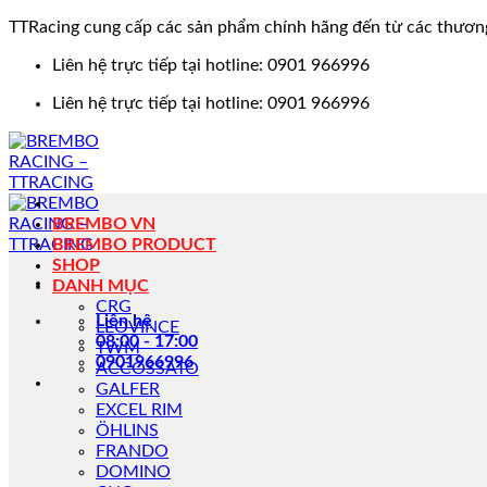
TTRacing cung cấp các sản phẩm chính hãng đến từ các thươn
Bỏ
Liên hệ trực tiếp tại hotline: 0901 966996
qua
Liên hệ trực tiếp tại hotline: 0901 966996
nội
dung
BREMBO VN
BREMBO PRODUCT
SHOP
DANH MỤC
CRG
Liên hệ
LEOVINCE
08:00 - 17:00
TWM
0901966996
ACCOSSATO
GALFER
EXCEL RIM
ÖHLINS
FRANDO
DOMINO