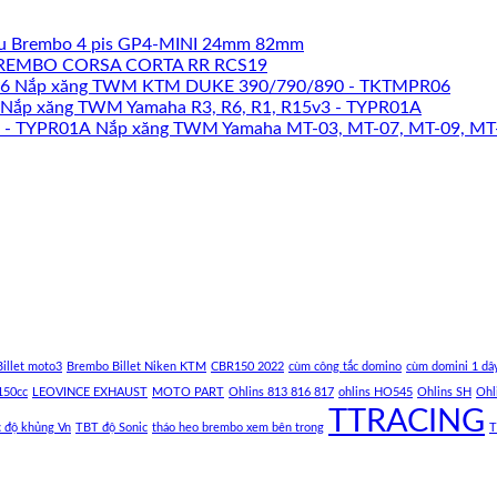
u Brembo 4 pis GP4-MINI 24mm 82mm
REMBO CORSA CORTA RR RCS19
Nắp xăng TWM KTM DUKE 390/790/890 - TKTMPR06
Nắp xăng TWM Yamaha R3, R6, R1, R15v3 - TYPR01A
Nắp xăng TWM Yamaha MT-03, MT-07, MT-09, MT
illet moto3
Brembo Billet Niken KTM
CBR150 2022
cùm công tắc domino
cùm domini 1 dâ
150cc
LEOVINCE EXHAUST
MOTO PART
Ohlins 813 816 817
ohlins HO545
Ohlins SH
Ohl
TTRACING
c độ khủng Vn
TBT độ Sonic
tháo heo brembo xem bên trong
T