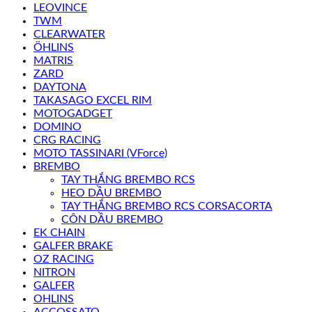
LEOVINCE
TWM
CLEARWATER
ÖHLINS
MATRIS
ZARD
DAYTONA
TAKASAGO EXCEL RIM
MOTOGADGET
DOMINO
CRG RACING
MOTO TASSINARI (VForce)
BREMBO
TAY THẮNG BREMBO RCS
HEO DẦU BREMBO
TAY THẮNG BREMBO RCS CORSACORTA
CÔN DẦU BREMBO
EK CHAIN
GALFER BRAKE
OZ RACING
NITRON
GALFER
OHLINS
ACCOSSATO