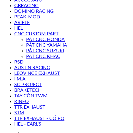
GBRACING
DOMINO RACING
PEAK-MOD
ARIETE
HEL
CNC CUSTOM PART
PÁT CNC HONDA
PÁT CNC YAMAHA
PÁT CNC SUZUKI
PÁT CNC KHÁC
RSD
AUSTIN RACING
LEOVINCE EXHAUST
I.M.A
SC PROJECT
BRAKETECH
TAY CÔN TWM
KINEO
TTR EXHAUST
STM
TTR EXHAUST - CỔ PÔ
HEL - EARL'S