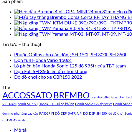
Sản phẩm
Heo dầ
TAY THẮNG B
Tin tức – thủ thuật
Phuộc Ohlins cho các dòng SH 150i, SH 300i, SH 350i
Dọn full Honda Vario 150cc
Lộ phiên bản Honda Sonic 125 độ 995tr của TBT team
Dọn Full SH 350i lên đồ chơi khủng
Độ đồ chơi cho xe CBR150 2022
Thẻ
ACCOSSATO
BREMBO
brembo billet 4 pis
Brembo B
VIETNAM
honda SH 150
Honda SH 350i độ khủng
Honda Sonic 125 độ 995tr
Honda Vario 
domino
phụ tùng cao cấp
RAIDER FI ĐỘ ĐẸP
SATRIA FI ĐỘ ĐẸP
SH 350i độ đồ chơi
Soni
CB150
độ xe sh
Mô tả