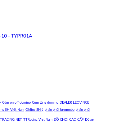
-10 - TYPR01A
y
Cùm on off domino
Cùm tăng domino
DEALER LEOVINCE
ins SH Việt Nam
Ohlins SH ý
phân phối bremmbo
phân phối
TRACING.NET
TTRacing Viet Nam
ĐỒ CHƠI CAO CẤP
Độ xe