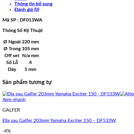
Thông tin bổ sung
Đánh giá (0)
Mã SP : DF013WA
Thông Số Kỹ Thuật
Ø Ngoài
220 mm
Ø
Trong
105 mm
Off set
N/a mm
Số Lỗ
4
Dày
5 mm
Sản phẩm tương tự
Xem nhanh
GALFER
Đĩa sau Galfer 203mm Yamaha Exciter 150 – DF533W
-4%