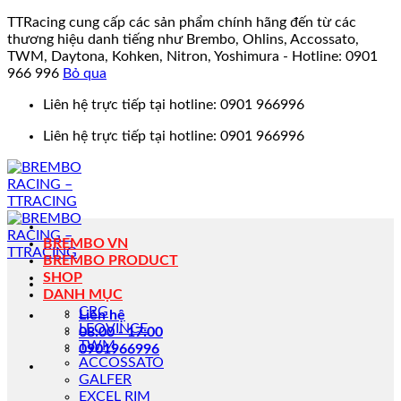
TTRacing cung cấp các sản phẩm chính hãng đến từ các
thương hiệu danh tiếng như Brembo, Ohlins, Accossato,
TWM, Daytona, Kohken, Nitron, Yoshimura - Hotline: 0901
966 996
Bỏ qua
Bỏ
Liên hệ trực tiếp tại hotline: 0901 966996
qua
Liên hệ trực tiếp tại hotline: 0901 966996
nội
dung
BREMBO VN
BREMBO PRODUCT
SHOP
DANH MỤC
CRG
Liên hệ
LEOVINCE
08:00 - 17:00
TWM
0901966996
ACCOSSATO
GALFER
EXCEL RIM