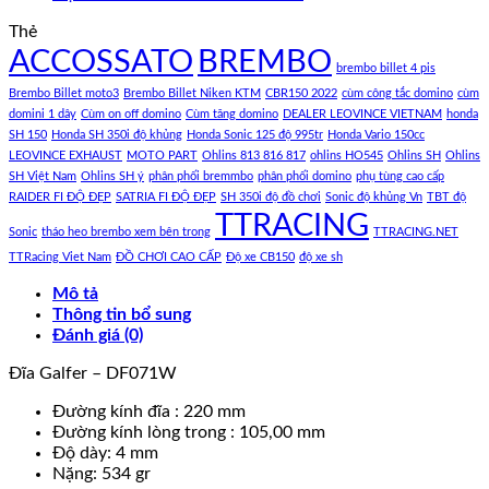
Thẻ
ACCOSSATO
BREMBO
brembo billet 4 pis
Brembo Billet moto3
Brembo Billet Niken KTM
CBR150 2022
cùm công tắc domino
cùm
domini 1 dây
Cùm on off domino
Cùm tăng domino
DEALER LEOVINCE VIETNAM
honda
SH 150
Honda SH 350i độ khủng
Honda Sonic 125 độ 995tr
Honda Vario 150cc
LEOVINCE EXHAUST
MOTO PART
Ohlins 813 816 817
ohlins HO545
Ohlins SH
Ohlins
SH Việt Nam
Ohlins SH ý
phân phối bremmbo
phân phối domino
phụ tùng cao cấp
RAIDER FI ĐỘ ĐẸP
SATRIA FI ĐỘ ĐẸP
SH 350i độ đồ chơi
Sonic độ khủng Vn
TBT độ
TTRACING
Sonic
tháo heo brembo xem bên trong
TTRACING.NET
TTRacing Viet Nam
ĐỒ CHƠI CAO CẤP
Độ xe CB150
độ xe sh
Mô tả
Thông tin bổ sung
Đánh giá (0)
Đĩa Galfer – DF071W
Đường kính đĩa : 220 mm
Đường kính lòng trong : 105,00 mm
Độ dày: 4 mm
Nặng: 534 gr