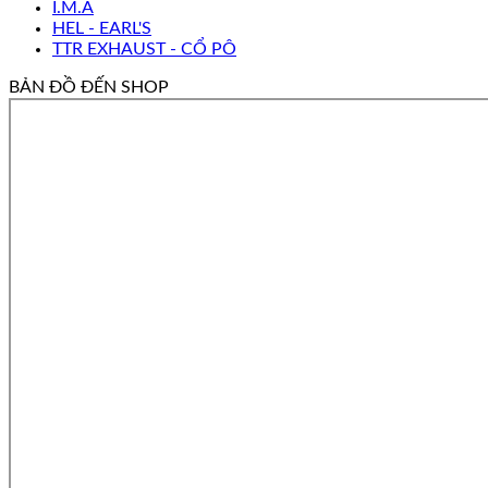
I.M.A
HEL - EARL'S
TTR EXHAUST - CỔ PÔ
BẢN ĐỒ ĐẾN SHOP