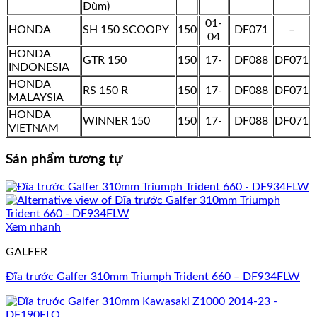
Đùm)
01-
HONDA
SH 150 SCOOPY
150
DF071
–
04
HONDA
GTR 150
150
17-
DF088
DF071
INDONESIA
HONDA
RS 150 R
150
17-
DF088
DF071
MALAYSIA
HONDA
WINNER 150
150
17-
DF088
DF071
VIETNAM
Sản phẩm tương tự
Xem nhanh
GALFER
Đĩa trước Galfer 310mm Triumph Trident 660 – DF934FLW