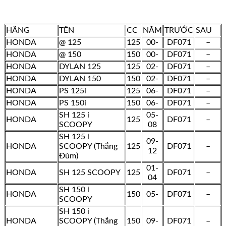
HÃNG
TÊN
CC
NĂM
TRƯỚC
SAU
HONDA
@ 125
125
00-
DF071
–
HONDA
@ 150
150
00-
DF071
–
HONDA
DYLAN 125
125
02-
DF071
–
HONDA
DYLAN 150
150
02-
DF071
–
HONDA
PS 125i
125
06-
DF071
–
HONDA
PS 150i
150
06-
DF071
–
SH 125 i
05-
HONDA
125
DF071
–
SCOOPY
08
SH 125 i
09-
HONDA
SCOOPY (Thắng
125
DF071
–
12
Đùm)
01-
HONDA
SH 125 SCOOPY
125
DF071
–
04
SH 150 i
HONDA
150
05-
DF071
–
SCOOPY
SH 150 i
HONDA
SCOOPY (Thắng
150
09-
DF071
–