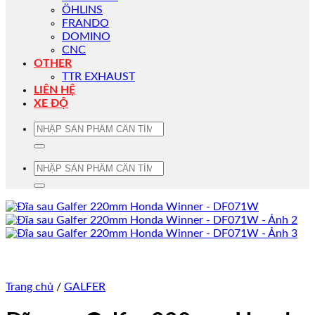
ÖHLINS
FRANDO
DOMINO
CNC
OTHER
TTR EXHAUST
LIÊN HỆ
XE ĐỘ
Tìm
kiếm:
Tìm
kiếm:
Trang chủ
/
GALFER