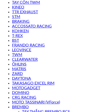
TAY CÔN TWM
KINEO
TTR EXHAUST
STM
BRAKING
ACCOSSATO RACING
KOHKEN
T-REX
BST
FRANDO RACING
LEOVINCE
TWM
CLEARWATER
ÖHLINS
MATRIS
ZARD
DAYTONA
TAKASAGO EXCEL RIM
MOTOGADGET
DOMINO
CRG RACING
MOTO TASSINARI (VForce)
BREMBO
TAY THẮNG BREMBO RCS