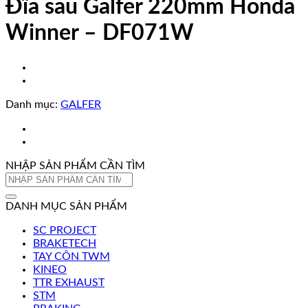
Đĩa sau Galfer 220mm Honda
Winner – DF071W
Danh mục:
GALFER
NHẬP SẢN PHẨM CẦN TÌM
Tìm
kiếm:
DANH MỤC SẢN PHẨM
SC PROJECT
BRAKETECH
TAY CÔN TWM
KINEO
TTR EXHAUST
STM