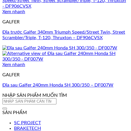
Xem nhanh
GALFER
Đĩa trước Galfer 340mm Triumph Speed/Street Twin, Street
Scrambler/Triple, T-120, Thruxton – DF906CVSX
Xem nhanh
GALFER
Đĩa sau Galfer 240mm Honda SH 300/350 – DF007W
NHẬP SẢN PHẨM MUỐN TÌM
Tìm
kiếm:
SẢN PHẨM
SC PROJECT
BRAKETECH