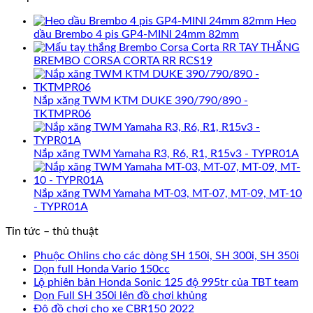
Heo
dầu Brembo 4 pis GP4-MINI 24mm 82mm
TAY THẮNG
BREMBO CORSA CORTA RR RCS19
Nắp xăng TWM KTM DUKE 390/790/890 -
TKTMPR06
Nắp xăng TWM Yamaha R3, R6, R1, R15v3 - TYPR01A
Nắp xăng TWM Yamaha MT-03, MT-07, MT-09, MT-10
- TYPR01A
Tin tức – thủ thuật
Phuộc Ohlins cho các dòng SH 150i, SH 300i, SH 350i
Dọn full Honda Vario 150cc
Lộ phiên bản Honda Sonic 125 độ 995tr của TBT team
Dọn Full SH 350i lên đồ chơi khủng
Độ đồ chơi cho xe CBR150 2022