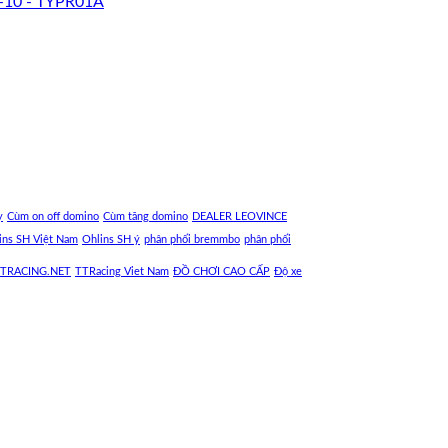
-10 - TYPR01A
y
Cùm on off domino
Cùm tăng domino
DEALER LEOVINCE
ins SH Việt Nam
Ohlins SH ý
phân phối bremmbo
phân phối
TRACING.NET
TTRacing Viet Nam
ĐỒ CHƠI CAO CẤP
Độ xe