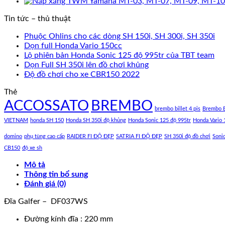
Tin tức – thủ thuật
Phuộc Ohlins cho các dòng SH 150i, SH 300i, SH 350i
Dọn full Honda Vario 150cc
Lộ phiên bản Honda Sonic 125 độ 995tr của TBT team
Dọn Full SH 350i lên đồ chơi khủng
Độ đồ chơi cho xe CBR150 2022
Thẻ
ACCOSSATO
BREMBO
brembo billet 4 pis
Brembo B
VIETNAM
honda SH 150
Honda SH 350i độ khủng
Honda Sonic 125 độ 995tr
Honda Vario 
domino
phụ tùng cao cấp
RAIDER FI ĐỘ ĐẸP
SATRIA FI ĐỘ ĐẸP
SH 350i độ đồ chơi
Soni
CB150
độ xe sh
Mô tả
Thông tin bổ sung
Đánh giá (0)
Đĩa Galfer – DF037WS
Đường kính đĩa : 220 mm