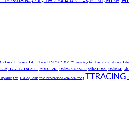
Nắp xăng TWM Yamaha MT-03, MT-07, MT-09, MT
illet moto3
Brembo Billet Niken KTM
CBR150 2022
cùm công tắc domino
cùm domini 1 dâ
150cc
LEOVINCE EXHAUST
MOTO PART
Ohlins 813 816 817
ohlins HO545
Ohlins SH
Ohl
TTRACING
c độ khủng Vn
TBT độ Sonic
tháo heo brembo xem bên trong
T