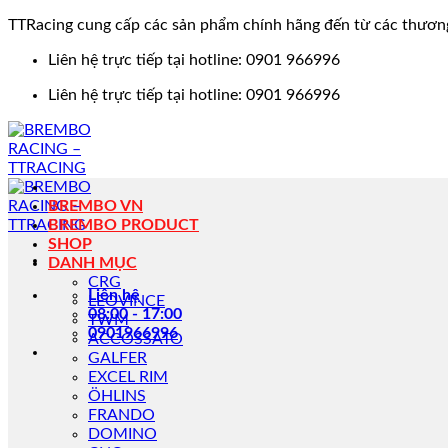
TTRacing cung cấp các sản phẩm chính hãng đến từ các thươn
Bỏ
Liên hệ trực tiếp tại hotline: 0901 966996
qua
Liên hệ trực tiếp tại hotline: 0901 966996
nội
dung
BREMBO VN
BREMBO PRODUCT
SHOP
DANH MỤC
CRG
Liên hệ
LEOVINCE
08:00 - 17:00
TWM
0901966996
ACCOSSATO
GALFER
EXCEL RIM
ÖHLINS
FRANDO
DOMINO