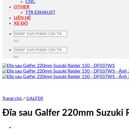
CNC
OTHER
TTR EXHAUST
LIÊN HỆ
XE ĐỘ
Tìm
kiếm:
Tìm
kiếm:
Trang chủ
/
GALFER
Đĩa sau Galfer 220mm Suzuki