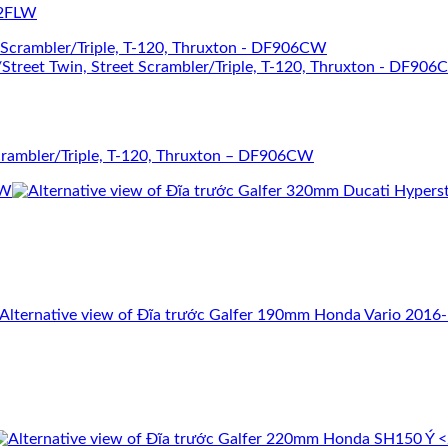
12FLW
crambler/Triple, T-120, Thruxton – DF906CW