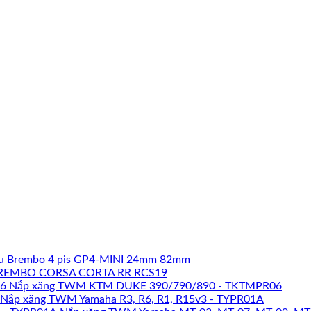
u Brembo 4 pis GP4-MINI 24mm 82mm
REMBO CORSA CORTA RR RCS19
Nắp xăng TWM KTM DUKE 390/790/890 - TKTMPR06
Nắp xăng TWM Yamaha R3, R6, R1, R15v3 - TYPR01A