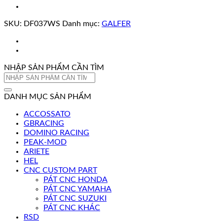
SKU:
DF037WS
Danh mục:
GALFER
NHẬP SẢN PHẨM CẦN TÌM
Tìm
kiếm:
DANH MỤC SẢN PHẨM
ACCOSSATO
GBRACING
DOMINO RACING
PEAK-MOD
ARIETE
HEL
CNC CUSTOM PART
PÁT CNC HONDA
PÁT CNC YAMAHA
PÁT CNC SUZUKI
PÁT CNC KHÁC
RSD