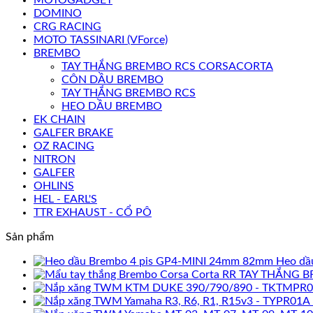
DOMINO
CRG RACING
MOTO TASSINARI (VForce)
BREMBO
TAY THẮNG BREMBO RCS CORSACORTA
CÔN DẦU BREMBO
TAY THẮNG BREMBO RCS
HEO DẦU BREMBO
EK CHAIN
GALFER BRAKE
OZ RACING
NITRON
GALFER
OHLINS
HEL - EARL'S
TTR EXHAUST - CỔ PÔ
Sản phẩm
Heo dầ
TAY THẮNG B