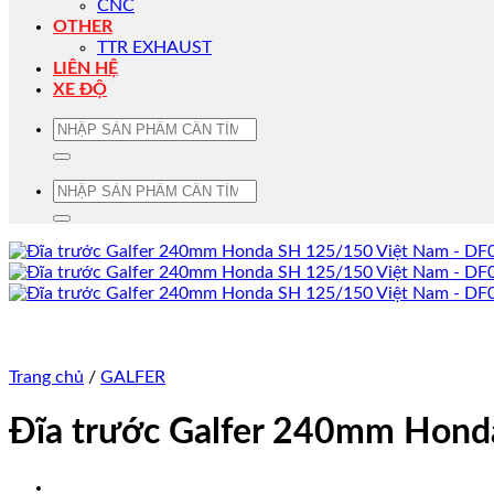
CNC
OTHER
TTR EXHAUST
LIÊN HỆ
XE ĐỘ
Tìm
kiếm:
Tìm
kiếm:
Trang chủ
/
GALFER
Đĩa trước Galfer 240mm Hon