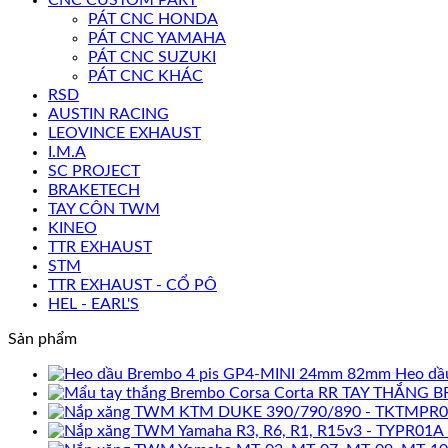
PÁT CNC HONDA
PÁT CNC YAMAHA
PÁT CNC SUZUKI
PÁT CNC KHÁC
RSD
AUSTIN RACING
LEOVINCE EXHAUST
I.M.A
SC PROJECT
BRAKETECH
TAY CÔN TWM
KINEO
TTR EXHAUST
STM
TTR EXHAUST - CỔ PÔ
HEL - EARL'S
Sản phẩm
Heo dầ
TAY THẮNG B