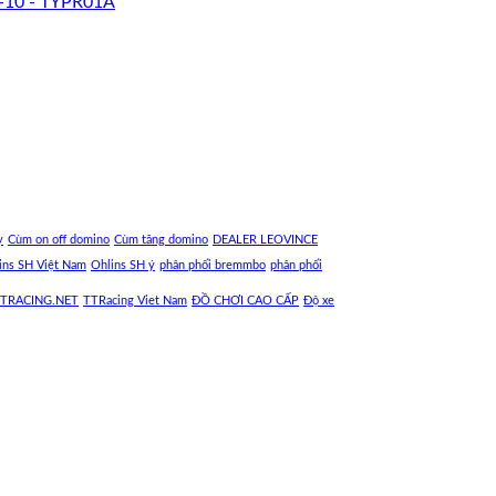
-10 - TYPR01A
y
Cùm on off domino
Cùm tăng domino
DEALER LEOVINCE
ins SH Việt Nam
Ohlins SH ý
phân phối bremmbo
phân phối
TRACING.NET
TTRacing Viet Nam
ĐỒ CHƠI CAO CẤP
Độ xe