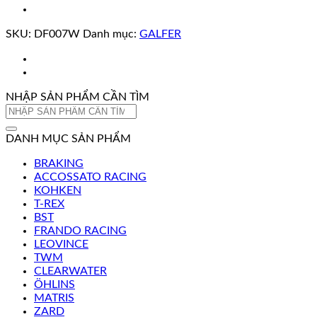
SKU:
DF007W
Danh mục:
GALFER
NHẬP SẢN PHẨM CẦN TÌM
Tìm
kiếm:
DANH MỤC SẢN PHẨM
BRAKING
ACCOSSATO RACING
KOHKEN
T-REX
BST
FRANDO RACING
LEOVINCE
TWM
CLEARWATER
ÖHLINS
MATRIS
ZARD