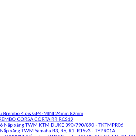
u Brembo 4 pis GP4-MINI 24mm 82mm
REMBO CORSA CORTA RR RCS19
Nắp xăng TWM KTM DUKE 390/790/890 - TKTMPR06
Nắp xăng TWM Yamaha R3, R6, R1, R15v3 - TYPR01A