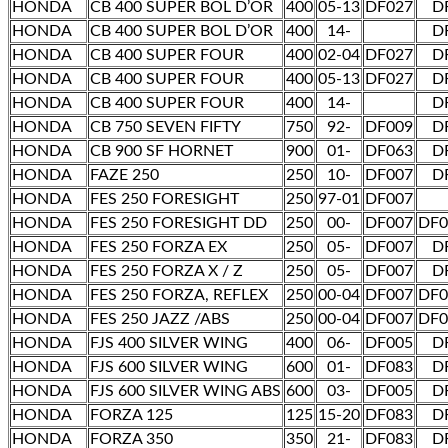
HONDA
CB 400 SUPER BOL D’OR
400
05-13
DF027
D
HONDA
CB 400 SUPER BOL D’OR
400
14-
D
HONDA
CB 400 SUPER FOUR
400
02-04
DF027
D
HONDA
CB 400 SUPER FOUR
400
05-13
DF027
D
HONDA
CB 400 SUPER FOUR
400
14-
D
HONDA
CB 750 SEVEN FIFTY
750
92-
DF009
D
HONDA
CB 900 SF HORNET
900
01-
DF063
D
HONDA
FAZE 250
250
10-
DF007
D
HONDA
FES 250 FORESIGHT
250
97-01
DF007
HONDA
FES 250 FORESIGHT DD
250
00-
DF007
DF
HONDA
FES 250 FORZA EX
250
05-
DF007
D
HONDA
FES 250 FORZA X / Z
250
05-
DF007
D
HONDA
FES 250 FORZA, REFLEX
250
00-04
DF007
DF
HONDA
FES 250 JAZZ /ABS
250
00-04
DF007
DF
HONDA
FJS 400 SILVER WING
400
06-
DF005
D
HONDA
FJS 600 SILVER WING
600
01-
DF083
D
HONDA
FJS 600 SILVER WING ABS
600
03-
DF005
D
HONDA
FORZA 125
125
15-20
DF083
D
HONDA
FORZA 350
350
21-
DF083
D