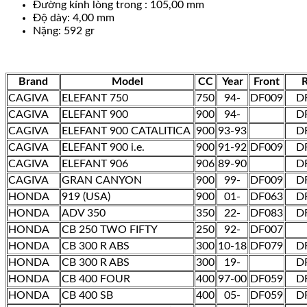
Đường kính lòng trong : 105,00 mm
Độ dày: 4,00 mm
Nặng: 592 gr
Brand
Model
CC
Year
Front
R
CAGIVA
ELEFANT 750
750
94-
DF009
D
CAGIVA
ELEFANT 900
900
94-
D
CAGIVA
ELEFANT 900 CATALITICA
900
93-93
D
CAGIVA
ELEFANT 900 i.e.
900
91-92
DF009
D
CAGIVA
ELEFANT 906
906
89-90
D
CAGIVA
GRAN CANYON
900
99-
DF009
D
HONDA
919 (USA)
900
01-
DF063
D
HONDA
ADV 350
350
22-
DF083
D
HONDA
CB 250 TWO FIFTY
250
92-
DF007
HONDA
CB 300 R ABS
300
10-18
DF079
D
HONDA
CB 300 R ABS
300
19-
D
HONDA
CB 400 FOUR
400
97-00
DF059
D
HONDA
CB 400 SB
400
05-
DF059
D