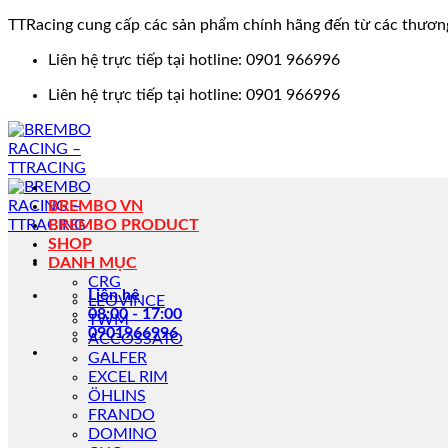
TTRacing cung cấp các sản phẩm chính hãng đến từ các thươn
Bỏ
Liên hệ trực tiếp tại hotline: 0901 966996
qua
Liên hệ trực tiếp tại hotline: 0901 966996
nội
dung
BREMBO VN
BREMBO PRODUCT
SHOP
DANH MỤC
CRG
Liên hệ
LEOVINCE
08:00 - 17:00
TWM
0901966996
ACCOSSATO
GALFER
EXCEL RIM
ÖHLINS
FRANDO
DOMINO