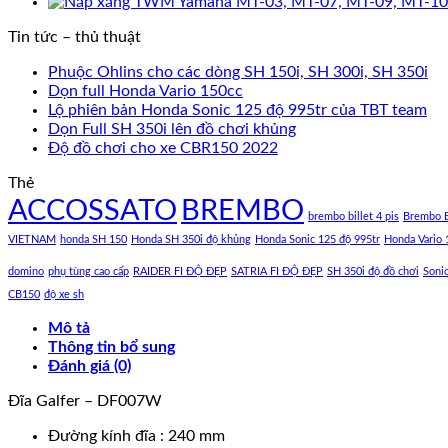
Tin tức – thủ thuật
Phuộc Ohlins cho các dòng SH 150i, SH 300i, SH 350i
Dọn full Honda Vario 150cc
Lộ phiên bản Honda Sonic 125 độ 995tr của TBT team
Dọn Full SH 350i lên đồ chơi khủng
Độ đồ chơi cho xe CBR150 2022
Thẻ
ACCOSSATO
BREMBO
brembo billet 4 pis
Brembo B
VIETNAM
honda SH 150
Honda SH 350i độ khủng
Honda Sonic 125 độ 995tr
Honda Vario 
domino
phụ tùng cao cấp
RAIDER FI ĐỘ ĐẸP
SATRIA FI ĐỘ ĐẸP
SH 350i độ đồ chơi
Soni
CB150
độ xe sh
Mô tả
Thông tin bổ sung
Đánh giá (0)
Đĩa Galfer – DF007W
Đường kính đĩa : 240 mm