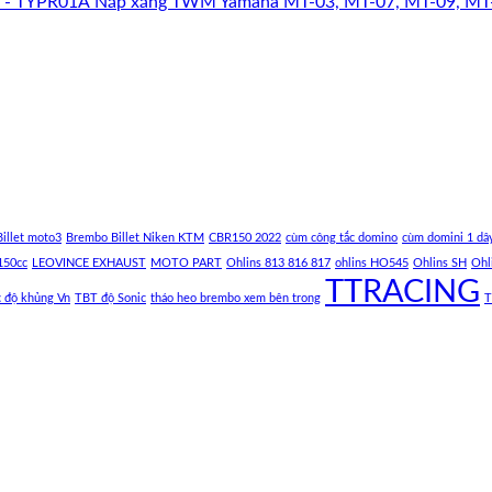
Nắp xăng TWM Yamaha MT-03, MT-07, MT-09, MT
illet moto3
Brembo Billet Niken KTM
CBR150 2022
cùm công tắc domino
cùm domini 1 dâ
150cc
LEOVINCE EXHAUST
MOTO PART
Ohlins 813 816 817
ohlins HO545
Ohlins SH
Ohl
TTRACING
c độ khủng Vn
TBT độ Sonic
tháo heo brembo xem bên trong
T