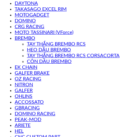
DAYTONA
TAKASAGO EXCEL RIM
MOTOGADGET
DOMINO
CRG RACING
MOTO TASSINARI (VForce)
BREMBO
TAY THẮNG BREMBO RCS
HEO DẦU BREMBO
TAY THẮNG BREMBO RCS CORSACORTA
CÔN DẦU BREMBO
EK CHAIN
GALFER BRAKE
OZ RACING
NITRON
GALFER
OHLINS
ACCOSSATO
GBRACING
DOMINO RACING
PEAK-MOD
ARIETE
HEL
CNC CUSTOM PART