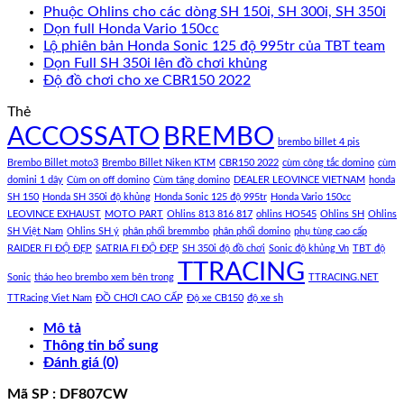
Phuộc Ohlins cho các dòng SH 150i, SH 300i, SH 350i
Dọn full Honda Vario 150cc
Lộ phiên bản Honda Sonic 125 độ 995tr của TBT team
Dọn Full SH 350i lên đồ chơi khủng
Độ đồ chơi cho xe CBR150 2022
Thẻ
ACCOSSATO
BREMBO
brembo billet 4 pis
Brembo Billet moto3
Brembo Billet Niken KTM
CBR150 2022
cùm công tắc domino
cùm
domini 1 dây
Cùm on off domino
Cùm tăng domino
DEALER LEOVINCE VIETNAM
honda
SH 150
Honda SH 350i độ khủng
Honda Sonic 125 độ 995tr
Honda Vario 150cc
LEOVINCE EXHAUST
MOTO PART
Ohlins 813 816 817
ohlins HO545
Ohlins SH
Ohlins
SH Việt Nam
Ohlins SH ý
phân phối bremmbo
phân phối domino
phụ tùng cao cấp
RAIDER FI ĐỘ ĐẸP
SATRIA FI ĐỘ ĐẸP
SH 350i độ đồ chơi
Sonic độ khủng Vn
TBT độ
TTRACING
Sonic
tháo heo brembo xem bên trong
TTRACING.NET
TTRacing Viet Nam
ĐỒ CHƠI CAO CẤP
Độ xe CB150
độ xe sh
Mô tả
Thông tin bổ sung
Đánh giá (0)
Mã SP : DF807CW