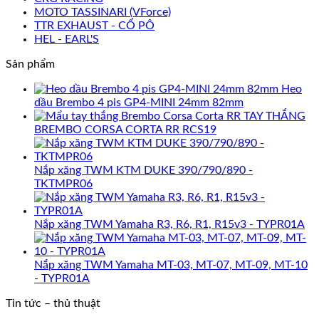
MOTO TASSINARI (VForce)
TTR EXHAUST - CỔ PÔ
HEL - EARL'S
Sản phẩm
Heo
dầu Brembo 4 pis GP4-MINI 24mm 82mm
TAY THẮNG
BREMBO CORSA CORTA RR RCS19
Nắp xăng TWM KTM DUKE 390/790/890 -
TKTMPR06
Nắp xăng TWM Yamaha R3, R6, R1, R15v3 - TYPR01A
Nắp xăng TWM Yamaha MT-03, MT-07, MT-09, MT-10
- TYPR01A
Tin tức – thủ thuật