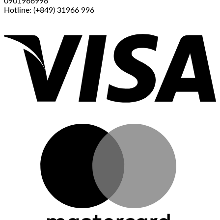
0901966996
Hotline: (+849) 31966 996
V
M