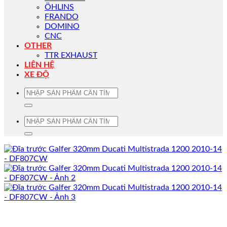
ÖHLINS
FRANDO
DOMINO
CNC
OTHER
TTR EXHAUST
LIÊN HỆ
XE ĐỘ
Tìm
kiếm:
Tìm
kiếm: