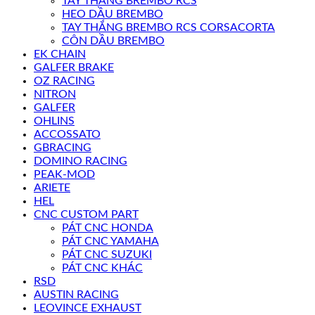
TAY THẮNG BREMBO RCS
HEO DẦU BREMBO
TAY THẮNG BREMBO RCS CORSACORTA
CÔN DẦU BREMBO
EK CHAIN
GALFER BRAKE
OZ RACING
NITRON
GALFER
OHLINS
ACCOSSATO
GBRACING
DOMINO RACING
PEAK-MOD
ARIETE
HEL
CNC CUSTOM PART
PÁT CNC HONDA
PÁT CNC YAMAHA
PÁT CNC SUZUKI
PÁT CNC KHÁC
RSD
AUSTIN RACING
LEOVINCE EXHAUST