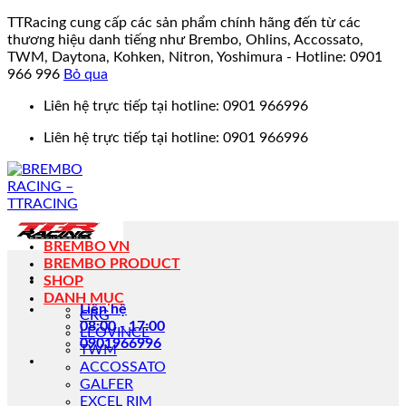
TTRacing cung cấp các sản phẩm chính hãng đến từ các
thương hiệu danh tiếng như Brembo, Ohlins, Accossato,
TWM, Daytona, Kohken, Nitron, Yoshimura - Hotline: 0901
966 996
Bỏ qua
Bỏ
Liên hệ trực tiếp tại hotline: 0901 966996
qua
Liên hệ trực tiếp tại hotline: 0901 966996
nội
dung
BREMBO VN
BREMBO PRODUCT
SHOP
DANH MỤC
Liên hệ
CRG
08:00 - 17:00
LEOVINCE
0901966996
TWM
ACCOSSATO
GALFER
EXCEL RIM