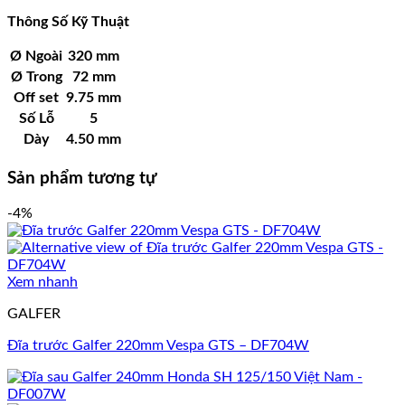
Thông Số Kỹ Thuật
Ø Ngoài
320 mm
Ø
Trong
72 mm
Off set
9.75 mm
Số Lỗ
5
Dày
4.50 mm
Sản phẩm tương tự
-4%
Xem nhanh
GALFER
Đĩa trước Galfer 220mm Vespa GTS – DF704W