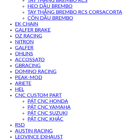
TAY THẮNG BREMBO RCS
HEO DẦU BREMBO
TAY THẮNG BREMBO RCS CORSACORTA
CÔN DẦU BREMBO
EK CHAIN
GALFER BRAKE
OZ RACING
NITRON
GALFER
OHLINS
ACCOSSATO
GBRACING
DOMINO RACING
PEAK-MOD
ARIETE
HEL
CNC CUSTOM PART
PÁT CNC HONDA
PÁT CNC YAMAHA
PÁT CNC SUZUKI
PÁT CNC KHÁC
RSD
AUSTIN RACING
LEOVINCE EXHAUST