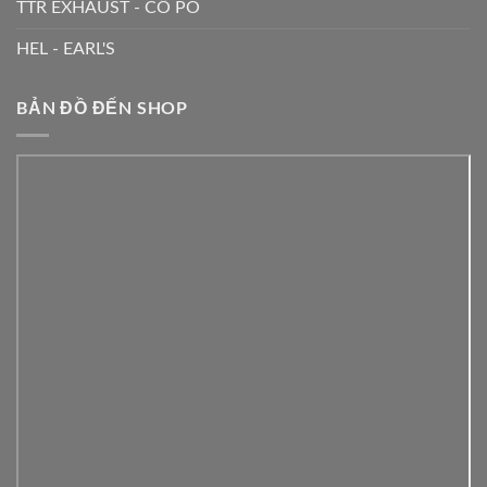
TTR EXHAUST - CỔ PÔ
HEL - EARL'S
BẢN ĐỒ ĐẾN SHOP