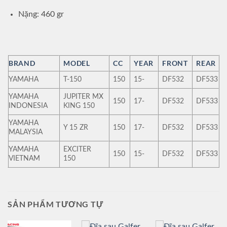
Nặng: 460 gr
BRAND
MODEL
CC
YEAR
FRONT
REAR
YAMAHA
T-150
150
15-
DF532
DF533
YAMAHA
JUPITER MX
150
17-
DF532
DF533
INDONESIA
KING 150
YAMAHA
Y 15 ZR
150
17-
DF532
DF533
MALAYSIA
YAMAHA
EXCITER
150
15-
DF532
DF533
VIETNAM
150
SẢN PHẨM TƯƠNG TỰ