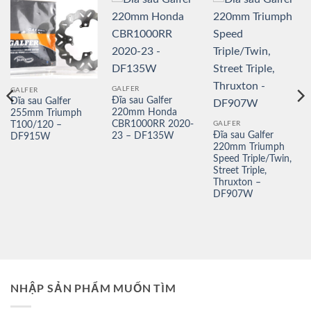
GALFER
GALFER
Đĩa sau Galfer
Đĩa sau Galfer
220mm Honda
255mm Triumph
CBR1000RR 2020-
GALFER
T100/120 –
Đĩa sau Galfer
23 – DF135W
DF915W
220mm Triumph
Speed Triple/Twin,
Street Triple,
Thruxton –
DF907W
NHẬP SẢN PHẨM MUỐN TÌM