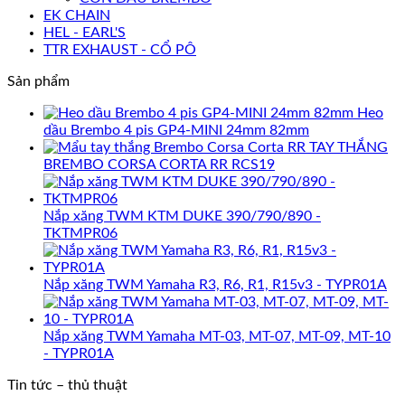
EK CHAIN
HEL - EARL'S
TTR EXHAUST - CỔ PÔ
Sản phẩm
Heo
dầu Brembo 4 pis GP4-MINI 24mm 82mm
TAY THẮNG
BREMBO CORSA CORTA RR RCS19
Nắp xăng TWM KTM DUKE 390/790/890 -
TKTMPR06
Nắp xăng TWM Yamaha R3, R6, R1, R15v3 - TYPR01A
Nắp xăng TWM Yamaha MT-03, MT-07, MT-09, MT-10
- TYPR01A
Tin tức – thủ thuật