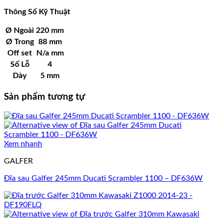
Thông Số Kỹ Thuật
Ø Ngoài
220 mm
Ø
Trong
88 mm
Off set
N/a mm
Số Lỗ
4
Dày
5 mm
Sản phẩm tương tự
Xem nhanh
GALFER
Đĩa sau Galfer 245mm Ducati Scrambler 1100 – DF636W