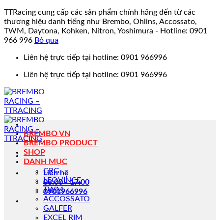
TTRacing cung cấp các sản phẩm chính hãng đến từ các
thương hiệu danh tiếng như Brembo, Ohlins, Accossato,
TWM, Daytona, Kohken, Nitron, Yoshimura - Hotline: 0901
966 996
Bỏ qua
Bỏ
Liên hệ trực tiếp tại hotline: 0901 966996
qua
Liên hệ trực tiếp tại hotline: 0901 966996
nội
dung
BREMBO VN
BREMBO PRODUCT
SHOP
DANH MỤC
CRG
Liên hệ
LEOVINCE
08:00 - 17:00
TWM
0901966996
ACCOSSATO
GALFER
EXCEL RIM