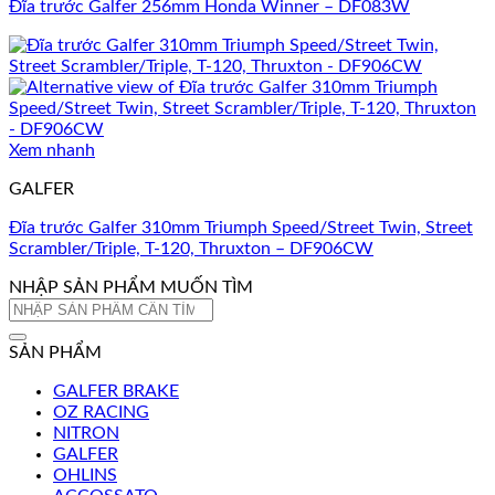
Đĩa trước Galfer 256mm Honda Winner – DF083W
Xem nhanh
GALFER
Đĩa trước Galfer 310mm Triumph Speed/Street Twin, Street
Scrambler/Triple, T-120, Thruxton – DF906CW
NHẬP SẢN PHẨM MUỐN TÌM
Tìm
kiếm:
SẢN PHẨM
GALFER BRAKE
OZ RACING
NITRON
GALFER
OHLINS