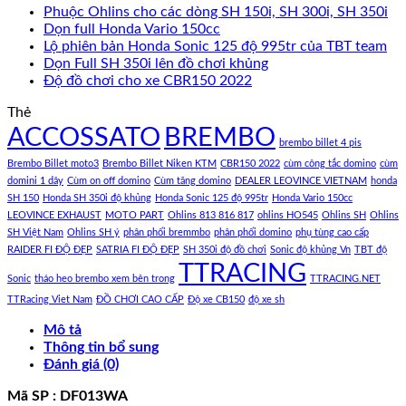
Phuộc Ohlins cho các dòng SH 150i, SH 300i, SH 350i
Dọn full Honda Vario 150cc
Lộ phiên bản Honda Sonic 125 độ 995tr của TBT team
Dọn Full SH 350i lên đồ chơi khủng
Độ đồ chơi cho xe CBR150 2022
Thẻ
ACCOSSATO
BREMBO
brembo billet 4 pis
Brembo Billet moto3
Brembo Billet Niken KTM
CBR150 2022
cùm công tắc domino
cùm
domini 1 dây
Cùm on off domino
Cùm tăng domino
DEALER LEOVINCE VIETNAM
honda
SH 150
Honda SH 350i độ khủng
Honda Sonic 125 độ 995tr
Honda Vario 150cc
LEOVINCE EXHAUST
MOTO PART
Ohlins 813 816 817
ohlins HO545
Ohlins SH
Ohlins
SH Việt Nam
Ohlins SH ý
phân phối bremmbo
phân phối domino
phụ tùng cao cấp
RAIDER FI ĐỘ ĐẸP
SATRIA FI ĐỘ ĐẸP
SH 350i độ đồ chơi
Sonic độ khủng Vn
TBT độ
TTRACING
Sonic
tháo heo brembo xem bên trong
TTRACING.NET
TTRacing Viet Nam
ĐỒ CHƠI CAO CẤP
Độ xe CB150
độ xe sh
Mô tả
Thông tin bổ sung
Đánh giá (0)
Mã SP : DF013WA