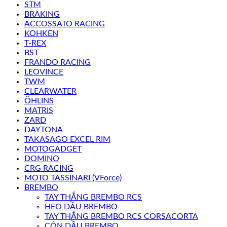
STM
BRAKING
ACCOSSATO RACING
KOHKEN
T-REX
BST
FRANDO RACING
LEOVINCE
TWM
CLEARWATER
ÖHLINS
MATRIS
ZARD
DAYTONA
TAKASAGO EXCEL RIM
MOTOGADGET
DOMINO
CRG RACING
MOTO TASSINARI (VForce)
BREMBO
TAY THẮNG BREMBO RCS
HEO DẦU BREMBO
TAY THẮNG BREMBO RCS CORSACORTA
CÔN DẦU BREMBO