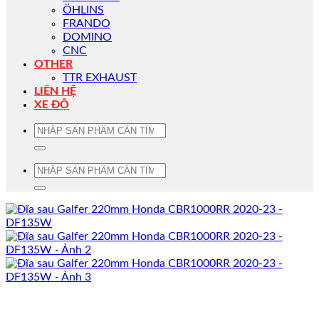
ÖHLINS
FRANDO
DOMINO
CNC
OTHER
TTR EXHAUST
LIÊN HỆ
XE ĐỘ
Tìm
kiếm:
Tìm
kiếm: