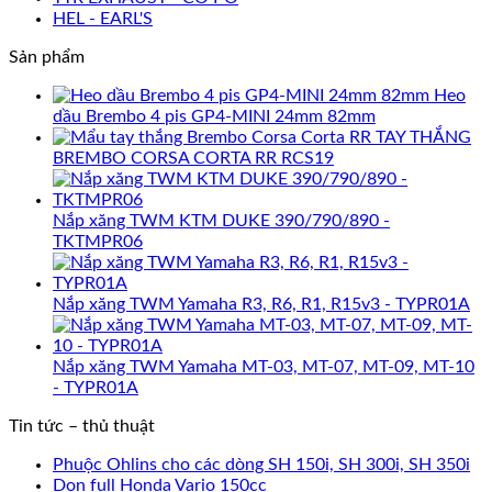
HEL - EARL'S
Sản phẩm
Heo
dầu Brembo 4 pis GP4-MINI 24mm 82mm
TAY THẮNG
BREMBO CORSA CORTA RR RCS19
Nắp xăng TWM KTM DUKE 390/790/890 -
TKTMPR06
Nắp xăng TWM Yamaha R3, R6, R1, R15v3 - TYPR01A
Nắp xăng TWM Yamaha MT-03, MT-07, MT-09, MT-10
- TYPR01A
Tin tức – thủ thuật
Phuộc Ohlins cho các dòng SH 150i, SH 300i, SH 350i
Dọn full Honda Vario 150cc