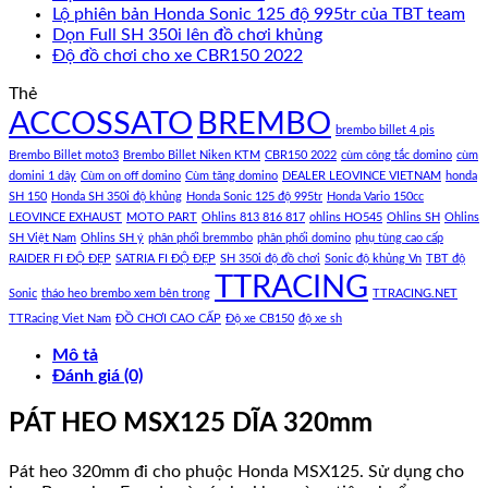
Lộ phiên bản Honda Sonic 125 độ 995tr của TBT team
Dọn Full SH 350i lên đồ chơi khủng
Độ đồ chơi cho xe CBR150 2022
Thẻ
ACCOSSATO
BREMBO
brembo billet 4 pis
Brembo Billet moto3
Brembo Billet Niken KTM
CBR150 2022
cùm công tắc domino
cùm
domini 1 dây
Cùm on off domino
Cùm tăng domino
DEALER LEOVINCE VIETNAM
honda
SH 150
Honda SH 350i độ khủng
Honda Sonic 125 độ 995tr
Honda Vario 150cc
LEOVINCE EXHAUST
MOTO PART
Ohlins 813 816 817
ohlins HO545
Ohlins SH
Ohlins
SH Việt Nam
Ohlins SH ý
phân phối bremmbo
phân phối domino
phụ tùng cao cấp
RAIDER FI ĐỘ ĐẸP
SATRIA FI ĐỘ ĐẸP
SH 350i độ đồ chơi
Sonic độ khủng Vn
TBT độ
TTRACING
Sonic
tháo heo brembo xem bên trong
TTRACING.NET
TTRacing Viet Nam
ĐỒ CHƠI CAO CẤP
Độ xe CB150
độ xe sh
Mô tả
Đánh giá (0)
PÁT HEO MSX125 DĨA 320mm
Pát heo 320mm đi cho phuộc Honda MSX125. Sử dụng cho