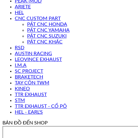
PEAK-MOD
ARIETE
HEL
CNC CUSTOM PART
PÁT CNC HONDA
PÁT CNC YAMAHA
PÁT CNC SUZUKI
PÁT CNC KHÁC
RSD
AUSTIN RACING
LEOVINCE EXHAUST
I.M.A
SC PROJECT
BRAKETECH
TAY CÔN TWM
KINEO
TTR EXHAUST
STM
TTR EXHAUST - CỔ PÔ
HEL - EARL'S
BẢN ĐỒ ĐẾN SHOP