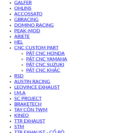
GALFER
OHLINS
ACCOSSATO
GBRACING
DOMINO RACING
PEAK-MOD
ARIETE
HEL
CNC CUSTOM PART
PÁT CNC HONDA
PÁT CNC YAMAHA
PÁT CNC SUZUKI
PÁT CNC KHÁC
RSD
AUSTIN RACING
LEOVINCE EXHAUST
I.M.A
SC PROJECT
BRAKETECH
TAY CÔN TWM
KINEO
TTR EXHAUST
STM
TTR EXHAUST - CỔ PÔ