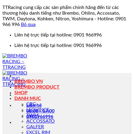
TTRacing cung cấp các sản phẩm chính hãng đến từ các
thương hiệu danh tiếng như Brembo, Ohlins, Accossato,
TWM, Daytona, Kohken, Nitron, Yoshimura - Hotline: 0901
966 996
Bỏ qua
Bỏ
Liên hệ trực tiếp tại hotline: 0901 966996
qua
Liên hệ trực tiếp tại hotline: 0901 966996
nội
dung
BREMBO VN
BREMBO PRODUCT
SHOP
DANH MỤC
CRG
Liên hệ
LEOVINCE
08:00 - 17:00
TWM
0901966996
ACCOSSATO
GALFER
EXCEL RIM