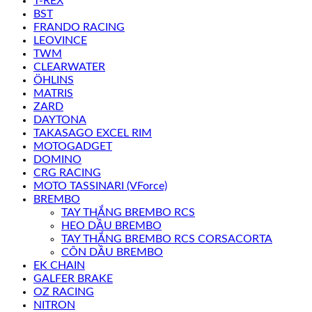
T-REX
BST
FRANDO RACING
LEOVINCE
TWM
CLEARWATER
ÖHLINS
MATRIS
ZARD
DAYTONA
TAKASAGO EXCEL RIM
MOTOGADGET
DOMINO
CRG RACING
MOTO TASSINARI (VForce)
BREMBO
TAY THẮNG BREMBO RCS
HEO DẦU BREMBO
TAY THẮNG BREMBO RCS CORSACORTA
CÔN DẦU BREMBO
EK CHAIN
GALFER BRAKE
OZ RACING
NITRON