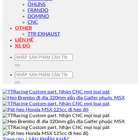
ÖHLINS
FRANDO
DOMINO
CNC
OTHER
TTR EXHAUST
LIÊN HỆ
XE ĐỘ
Tìm
kiếm:
Tìm
kiếm:
Trang chủ
/
SẢN PHẨM KHÁC