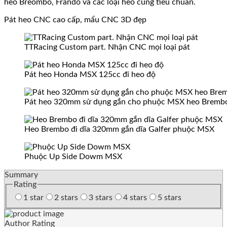
heo Breombo, Frando và các loại heo cùng tiêu chuẩn.
Pát heo CNC cao cấp, mẩu CNC 3D đẹp
TTRacing Custom part. Nhận CNC mọi loại pát
Pát heo Honda MSX 125cc đi heo độ
Pát heo 320mm sử dụng gắn cho phuộc MSX heo Brembo
Heo Brembo đi dĩa 320mm gắn dĩa Galfer phuộc MSX
Phuộc Up Side Dowm MSX
Summary
Rating
1 star
2 stars
3 stars
4 stars
5 stars
Author Rating