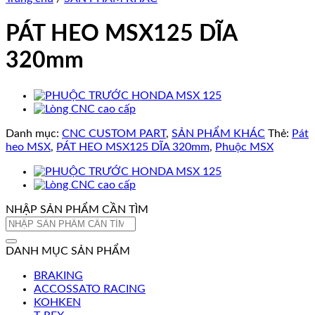
PÁT HEO MSX125 DĨA
320mm
Danh mục:
CNC CUSTOM PART
,
SẢN PHẨM KHÁC
Thẻ:
Pát
heo MSX
,
PÁT HEO MSX125 DĨA 320mm
,
Phuộc MSX
NHẬP SẢN PHẨM CẦN TÌM
Tìm
kiếm:
DANH MỤC SẢN PHẨM
BRAKING
ACCOSSATO RACING
KOHKEN