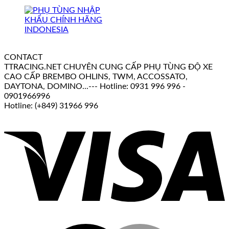
CONTACT
TTRACING.NET CHUYÊN CUNG CẤP PHỤ TÙNG ĐỘ XE
CAO CẤP BREMBO OHLINS, TWM, ACCOSSATO,
DAYTONA, DOMINO...--- Hotline: 0931 996 996 -
0901966996
Hotline: (+849) 31966 996
V
M