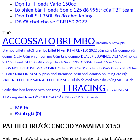
Dọn full Honda Vario 150cc
Lộ phiên bản Honda Sonic 125 độ 995tr của TBT team
Dọn Full SH 350i lên đồ chơi khủng
Độ đồ chơi cho xe CBR150 2022
Thẻ
ACCOSSATO
BREMBO
brembo billet 4 pis
Brembo Billet moto3
Brembo Billet Niken KTM
CBR150 2022
cùm công tắc domino
cùm
domini 1 dây
Cùm on off domino
Cùm tăng domino
DEALER LEOVINCE VIETNAM
honda
SH 150
Honda SH 350i độ khủng
Honda Sonic 125 độ 995tr
Honda Vario 150cc
LEOVINCE EXHAUST
MOTO PART
Ohlins 813 816 817
ohlins HO545
Ohlins SH
Ohlins
SH Việt Nam
Ohlins SH ý
phân phối bremmbo
phân phối domino
phụ tùng cao cấp
RAIDER FI ĐỘ ĐẸP
SATRIA FI ĐỘ ĐẸP
SH 350i độ đồ chơi
Sonic độ khủng Vn
TBT độ
TTRACING
Sonic
tháo heo brembo xem bên trong
TTRACING.NET
TTRacing Viet Nam
ĐỒ CHƠI CAO CẤP
Độ xe CB150
độ xe sh
Mô tả
Đánh giá (0)
PÁT HEO TRƯỚC CNC 3D YAMAHA EX150
Pát heo trước cho dòng xe Yamaha Exciter đi dĩa trước Size