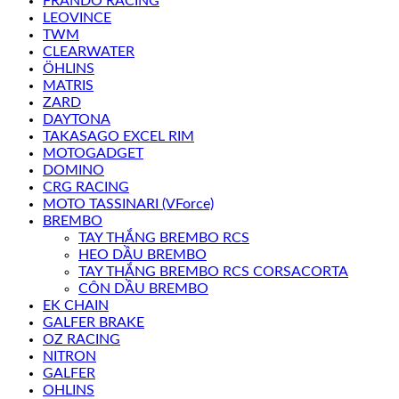
FRANDO RACING
LEOVINCE
TWM
CLEARWATER
ÖHLINS
MATRIS
ZARD
DAYTONA
TAKASAGO EXCEL RIM
MOTOGADGET
DOMINO
CRG RACING
MOTO TASSINARI (VForce)
BREMBO
TAY THẮNG BREMBO RCS
HEO DẦU BREMBO
TAY THẮNG BREMBO RCS CORSACORTA
CÔN DẦU BREMBO
EK CHAIN
GALFER BRAKE
OZ RACING
NITRON
GALFER
OHLINS