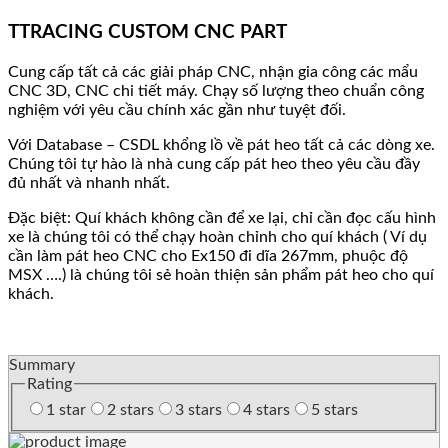
TTRACING CUSTOM CNC PART
Cung cấp tất cả các giải pháp CNC, nhận gia công các mẩu
CNC 3D, CNC chi tiết máy. Chạy số lượng theo chuẩn công
nghiệm với yêu cầu chính xác gần như tuyệt đối.
Với Database – CSDL khổng lồ về pát heo tất cả các dòng xe.
Chúng tôi tự hào là nhà cung cấp pát heo theo yêu cầu đầy
đủ nhất và nhanh nhất.
Đặc biệt: Quí khách không cần để xe lại, chỉ cần đọc cấu hình
xe là chúng tôi có thể chạy hoàn chỉnh cho quí khách ( Ví dụ
cần làm pát heo CNC cho Ex150 đi dĩa 267mm, phuộc độ
MSX ….) là chúng tôi sẻ hoàn thiện sản phẩm pát heo cho quí
khách.
Summary
Rating
1 star
2 stars
3 stars
4 stars
5 stars