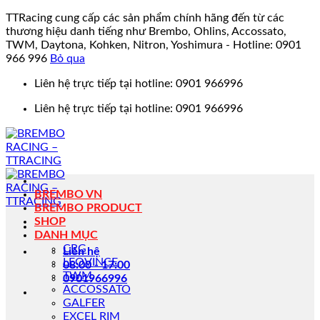
TTRacing cung cấp các sản phẩm chính hãng đến từ các
thương hiệu danh tiếng như Brembo, Ohlins, Accossato,
TWM, Daytona, Kohken, Nitron, Yoshimura - Hotline: 0901
966 996
Bỏ qua
Bỏ
Liên hệ trực tiếp tại hotline: 0901 966996
qua
Liên hệ trực tiếp tại hotline: 0901 966996
nội
dung
BREMBO VN
BREMBO PRODUCT
SHOP
DANH MỤC
CRG
Liên hệ
LEOVINCE
08:00 - 17:00
TWM
0901966996
ACCOSSATO
GALFER
EXCEL RIM