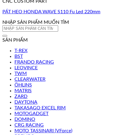
CNC CUSTOM PART
PÁT HEO HONDA WAVE S110 Fu Led 220mm
NHẬP SẢN PHẨM MUỐN TÌM
Tìm
kiếm:
SẢN PHẨM
T-REX
BST
FRANDO RACING
LEOVINCE
TWM
CLEARWATER
ÖHLINS
MATRIS
ZARD
DAYTONA
TAKASAGO EXCEL RIM
MOTOGADGET
DOMINO
CRG RACING
MOTO TASSINARI (VForce)