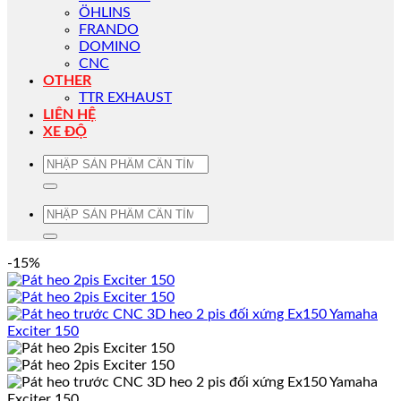
ÖHLINS
FRANDO
DOMINO
CNC
OTHER
TTR EXHAUST
LIÊN HỆ
XE ĐỘ
Tìm
kiếm:
Tìm
kiếm:
-15%