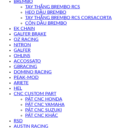
BREMBO
TAY THẮNG BREMBO RCS
HEO DẦU BREMBO
TAY THẮNG BREMBO RCS CORSACORTA
CÔN DẦU BREMBO
EK CHAIN
GALFER BRAKE
OZ RACING
NITRON
GALFER
OHLINS
ACCOSSATO
GBRACING
DOMINO RACING
PEAK-MOD
ARIETE
HEL
CNC CUSTOM PART
PÁT CNC HONDA
PÁT CNC YAMAHA
PÁT CNC SUZUKI
PÁT CNC KHÁC
RSD
AUSTIN RACING