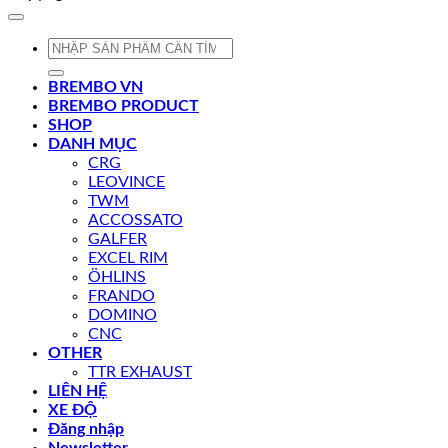
Tìm
kiếm:
BREMBO VN
BREMBO PRODUCT
SHOP
DANH MỤC
CRG
LEOVINCE
TWM
ACCOSSATO
GALFER
EXCEL RIM
ÖHLINS
FRANDO
DOMINO
CNC
OTHER
TTR EXHAUST
LIÊN HỆ
XE ĐỘ
Đăng nhập
Newsletter