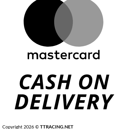
C
D
Copyright 2026 ©
TTRACING.NET