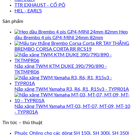
TTR EXHAUST - CỔ PÔ
HEL - EARL'S
Sản phẩm
Heo
dầu Brembo 4 pis GP4-MINI 24mm 82mm
TAY THẮNG
BREMBO CORSA CORTA RR RCS19
Nắp xăng TWM KTM DUKE 390/790/890 -
TKTMPR06
Nắp xăng TWM Yamaha R3, R6, R1, R15v3 - TYPR01A
Nắp xăng TWM Yamaha MT-03, MT-07, MT-09, MT-10
- TYPR01A
Tin tức – thủ thuật
Phuộc Ohlins cho các dòng SH 150i, SH 300i, SH 350i