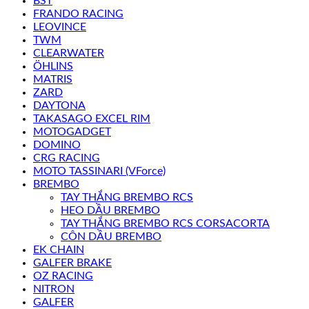
BST
FRANDO RACING
LEOVINCE
TWM
CLEARWATER
ÖHLINS
MATRIS
ZARD
DAYTONA
TAKASAGO EXCEL RIM
MOTOGADGET
DOMINO
CRG RACING
MOTO TASSINARI (VForce)
BREMBO
TAY THẮNG BREMBO RCS
HEO DẦU BREMBO
TAY THẮNG BREMBO RCS CORSACORTA
CÔN DẦU BREMBO
EK CHAIN
GALFER BRAKE
OZ RACING
NITRON
GALFER