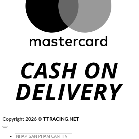
C
D
Copyright 2026 ©
TTRACING.NET
Tìm