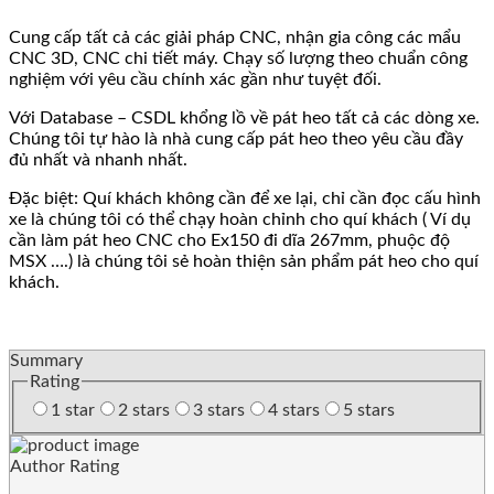
Cung cấp tất cả các giải pháp CNC, nhận gia công các mẩu
CNC 3D, CNC chi tiết máy. Chạy số lượng theo chuẩn công
nghiệm với yêu cầu chính xác gần như tuyệt đối.
Với Database – CSDL khổng lồ về pát heo tất cả các dòng xe.
Chúng tôi tự hào là nhà cung cấp pát heo theo yêu cầu đầy
đủ nhất và nhanh nhất.
Đặc biệt: Quí khách không cần để xe lại, chỉ cần đọc cấu hình
xe là chúng tôi có thể chạy hoàn chỉnh cho quí khách ( Ví dụ
cần làm pát heo CNC cho Ex150 đi dĩa 267mm, phuộc độ
MSX ….) là chúng tôi sẻ hoàn thiện sản phẩm pát heo cho quí
khách.
Summary
Rating
1 star
2 stars
3 stars
4 stars
5 stars
Author Rating