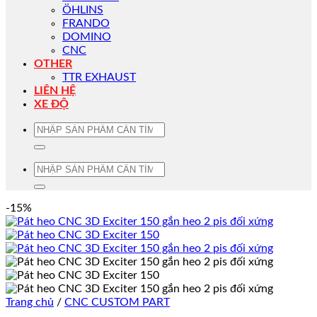
ÖHLINS
FRANDO
DOMINO
CNC
OTHER
TTR EXHAUST
LIÊN HỆ
XE ĐỘ
Tìm
kiếm:
Tìm
kiếm:
-15%
Trang chủ
/
CNC CUSTOM PART