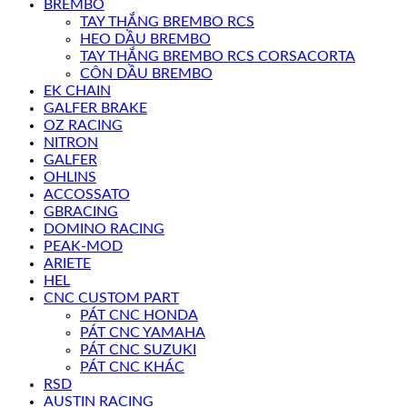
BREMBO
TAY THẮNG BREMBO RCS
HEO DẦU BREMBO
TAY THẮNG BREMBO RCS CORSACORTA
CÔN DẦU BREMBO
EK CHAIN
GALFER BRAKE
OZ RACING
NITRON
GALFER
OHLINS
ACCOSSATO
GBRACING
DOMINO RACING
PEAK-MOD
ARIETE
HEL
CNC CUSTOM PART
PÁT CNC HONDA
PÁT CNC YAMAHA
PÁT CNC SUZUKI
PÁT CNC KHÁC
RSD
AUSTIN RACING