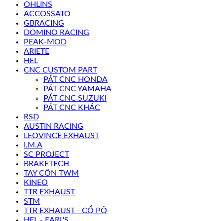
OHLINS
ACCOSSATO
GBRACING
DOMINO RACING
PEAK-MOD
ARIETE
HEL
CNC CUSTOM PART
PÁT CNC HONDA
PÁT CNC YAMAHA
PÁT CNC SUZUKI
PÁT CNC KHÁC
RSD
AUSTIN RACING
LEOVINCE EXHAUST
I.M.A
SC PROJECT
BRAKETECH
TAY CÔN TWM
KINEO
TTR EXHAUST
STM
TTR EXHAUST - CỔ PÔ
HEL - EARL'S