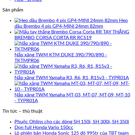
Sản phẩm
Heo
dầu Brembo 4 pis GP4-MINI 24mm 82mm
TAY THẮNG
BREMBO CORSA CORTA RR RCS19
Nắp xăng TWM KTM DUKE 390/790/890 -
TKTMPR06
Nắp xăng TWM Yamaha R3, R6, R1, R15v3 - TYPR01A
Nắp xăng TWM Yamaha MT-03, MT-07, MT-09, MT-10
- TYPR01A
Tin tức – thủ thuật
Phuộc Ohlins cho các dòng SH 150i, SH 300i, SH 350i
Dọn full Honda Vario 150cc
Lộ phiên bản Honda Sonic 125 độ 995tr của TBT team