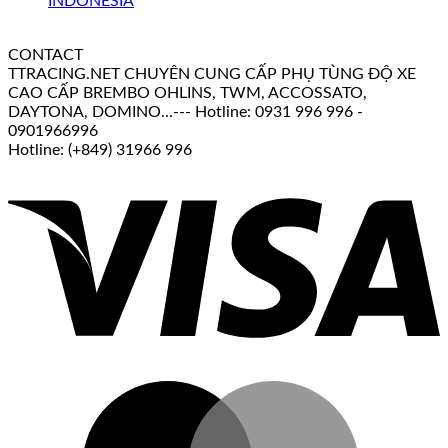
CONTACT
TTRACING.NET CHUYÊN CUNG CẤP PHỤ TÙNG ĐỘ XE
CAO CẤP BREMBO OHLINS, TWM, ACCOSSATO,
DAYTONA, DOMINO...--- Hotline: 0931 996 996 -
0901966996
Hotline: (+849) 31966 996
V
M