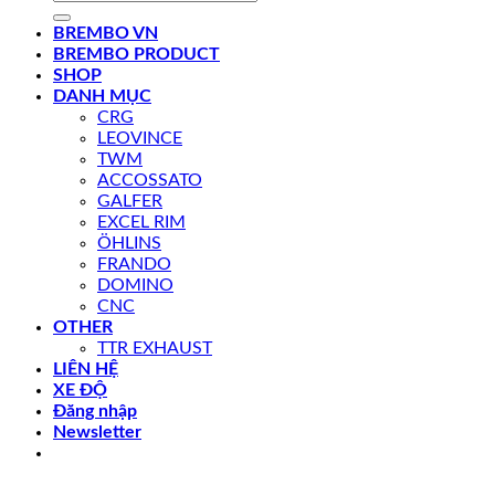
kiếm:
BREMBO VN
BREMBO PRODUCT
SHOP
DANH MỤC
CRG
LEOVINCE
TWM
ACCOSSATO
GALFER
EXCEL RIM
ÖHLINS
FRANDO
DOMINO
CNC
OTHER
TTR EXHAUST
LIÊN HỆ
XE ĐỘ
Đăng nhập
Newsletter