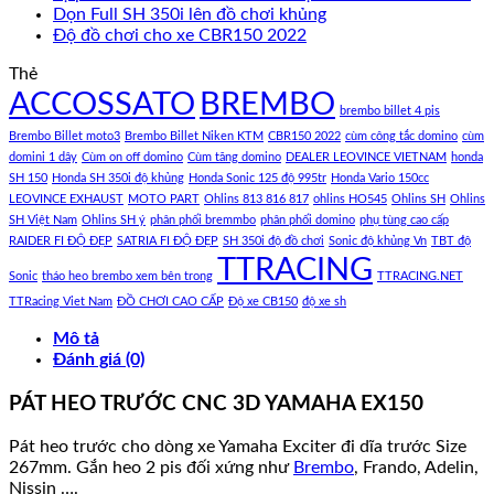
Dọn Full SH 350i lên đồ chơi khủng
Độ đồ chơi cho xe CBR150 2022
Thẻ
ACCOSSATO
BREMBO
brembo billet 4 pis
Brembo Billet moto3
Brembo Billet Niken KTM
CBR150 2022
cùm công tắc domino
cùm
domini 1 dây
Cùm on off domino
Cùm tăng domino
DEALER LEOVINCE VIETNAM
honda
SH 150
Honda SH 350i độ khủng
Honda Sonic 125 độ 995tr
Honda Vario 150cc
LEOVINCE EXHAUST
MOTO PART
Ohlins 813 816 817
ohlins HO545
Ohlins SH
Ohlins
SH Việt Nam
Ohlins SH ý
phân phối bremmbo
phân phối domino
phụ tùng cao cấp
RAIDER FI ĐỘ ĐẸP
SATRIA FI ĐỘ ĐẸP
SH 350i độ đồ chơi
Sonic độ khủng Vn
TBT độ
TTRACING
Sonic
tháo heo brembo xem bên trong
TTRACING.NET
TTRacing Viet Nam
ĐỒ CHƠI CAO CẤP
Độ xe CB150
độ xe sh
Mô tả
Đánh giá (0)
PÁT HEO TRƯỚC CNC 3D YAMAHA EX150
Pát heo trước cho dòng xe Yamaha Exciter đi dĩa trước Size
267mm. Gắn heo 2 pis đối xứng như
Brembo
, Frando, Adelin,
Nissin ….