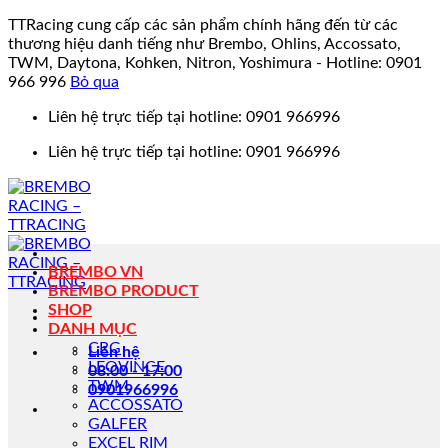
TTRacing cung cấp các sản phẩm chính hãng đến từ các
thương hiệu danh tiếng như Brembo, Ohlins, Accossato,
TWM, Daytona, Kohken, Nitron, Yoshimura - Hotline: 0901
966 996
Bỏ qua
Bỏ
Liên hệ trực tiếp tại hotline: 0901 966996
qua
Liên hệ trực tiếp tại hotline: 0901 966996
nội
dung
BREMBO VN
BREMBO PRODUCT
SHOP
DANH MỤC
CRG
Liên hệ
LEOVINCE
08:00 - 17:00
TWM
0901966996
ACCOSSATO
GALFER
EXCEL RIM