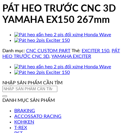
PÁT HEO TRƯỚC CNC 3D
YAMAHA EX150 267mm
Danh mục:
CNC CUSTOM PART
Thẻ:
EXCITER 150
,
PÁT
HEO TRƯỚC CNC 3D
,
YAMAHA EXCITER
NHẬP SẢN PHẨM CẦN TÌM
Tìm
kiếm:
DANH MỤC SẢN PHẨM
BRAKING
ACCOSSATO RACING
KOHKEN
T-REX