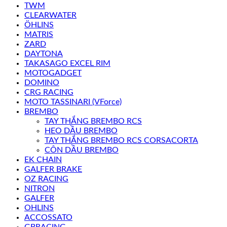
TWM
CLEARWATER
ÖHLINS
MATRIS
ZARD
DAYTONA
TAKASAGO EXCEL RIM
MOTOGADGET
DOMINO
CRG RACING
MOTO TASSINARI (VForce)
BREMBO
TAY THẮNG BREMBO RCS
HEO DẦU BREMBO
TAY THẮNG BREMBO RCS CORSACORTA
CÔN DẦU BREMBO
EK CHAIN
GALFER BRAKE
OZ RACING
NITRON
GALFER
OHLINS
ACCOSSATO