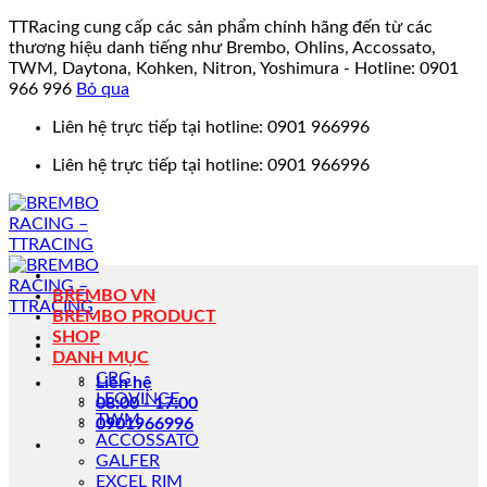
TTRacing cung cấp các sản phẩm chính hãng đến từ các
thương hiệu danh tiếng như Brembo, Ohlins, Accossato,
TWM, Daytona, Kohken, Nitron, Yoshimura - Hotline: 0901
966 996
Bỏ qua
Bỏ
Liên hệ trực tiếp tại hotline: 0901 966996
qua
Liên hệ trực tiếp tại hotline: 0901 966996
nội
dung
BREMBO VN
BREMBO PRODUCT
SHOP
DANH MỤC
CRG
Liên hệ
LEOVINCE
08:00 - 17:00
TWM
0901966996
ACCOSSATO
GALFER
EXCEL RIM