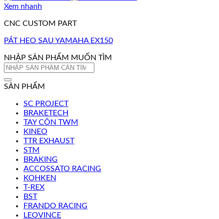
Xem nhanh
CNC CUSTOM PART
PÁT HEO SAU YAMAHA EX150
NHẬP SẢN PHẨM MUỐN TÌM
Tìm
kiếm:
SẢN PHẨM
SC PROJECT
BRAKETECH
TAY CÔN TWM
KINEO
TTR EXHAUST
STM
BRAKING
ACCOSSATO RACING
KOHKEN
T-REX
BST
FRANDO RACING
LEOVINCE