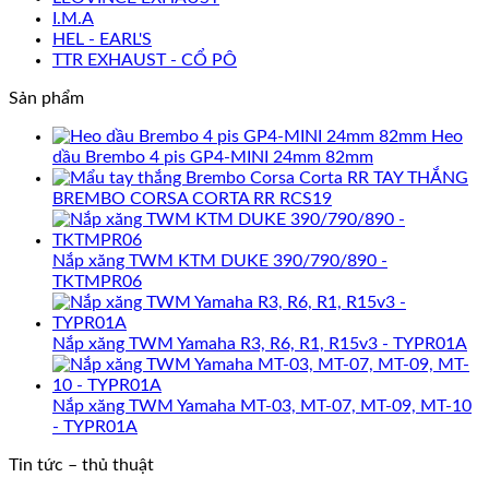
I.M.A
HEL - EARL'S
TTR EXHAUST - CỔ PÔ
Sản phẩm
Heo
dầu Brembo 4 pis GP4-MINI 24mm 82mm
TAY THẮNG
BREMBO CORSA CORTA RR RCS19
Nắp xăng TWM KTM DUKE 390/790/890 -
TKTMPR06
Nắp xăng TWM Yamaha R3, R6, R1, R15v3 - TYPR01A
Nắp xăng TWM Yamaha MT-03, MT-07, MT-09, MT-10
- TYPR01A
Tin tức – thủ thuật