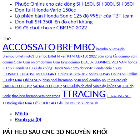
Phuộc Ohlins cho các dòng SH 150i, SH 300i, SH 350i
Dọn full Honda Vario 150cc
Lộ phiên bản Honda Sonic 125 độ 995tr của TBT team
Dọn Full SH 350i lên đồ chơi khủng
Độ đồ chơi cho xe CBR150 2022
Thẻ
ACCOSSATO
BREMBO
brembo billet 4 pis
Brembo Billet moto3
Brembo Billet Niken KTM
CBR150 2022
cùm công tắc domino
cùm
domini 1 dây
Cùm on off domino
Cùm tăng domino
DEALER LEOVINCE VIETNAM
honda
SH 150
Honda SH 350i độ khủng
Honda Sonic 125 độ 995tr
Honda Vario 150cc
LEOVINCE EXHAUST
MOTO PART
Ohlins 813 816 817
ohlins HO545
Ohlins SH
Ohlins
SH Việt Nam
Ohlins SH ý
phân phối bremmbo
phân phối domino
phụ tùng cao cấp
RAIDER FI ĐỘ ĐẸP
SATRIA FI ĐỘ ĐẸP
SH 350i độ đồ chơi
Sonic độ khủng Vn
TBT độ
TTRACING
Sonic
tháo heo brembo xem bên trong
TTRACING.NET
TTRacing Viet Nam
ĐỒ CHƠI CAO CẤP
Độ xe CB150
độ xe sh
Mô tả
Đánh giá (0)
PÁT HEO SAU CNC 3D NGUYÊN KHỐI