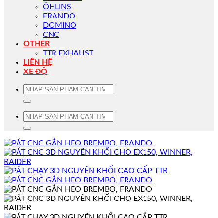
ÖHLINS
FRANDO
DOMINO
CNC
OTHER
TTR EXHAUST
LIÊN HỆ
XE ĐỘ
Tìm
kiếm:
Tìm
kiếm: