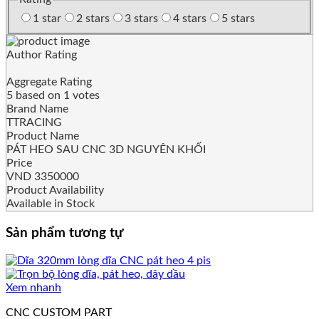
1 star
2 stars
3 stars
4 stars
5 stars
Author Rating
Aggregate Rating
5
based on
1
votes
Brand Name
TTRACING
Product Name
PÁT HEO SAU CNC 3D NGUYÊN KHỐI
Price
VND
3350000
Product Availability
Available in Stock
Sản phẩm tương tự
Xem nhanh
CNC CUSTOM PART