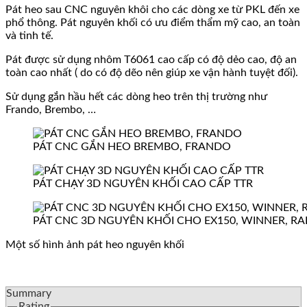
Pát heo sau CNC nguyên khôi cho các dòng xe từ PKL đến xe
phổ thông. Pát nguyên khối có ưu điểm thẩm mỹ cao, an toàn
và tinh tế.
Pát được sử dụng nhôm T6061 cao cấp có độ dẻo cao, độ an
toàn cao nhất ( do có độ dẽo nên giúp xe vận hành tuyệt đối).
Sử dụng gắn hầu hết các dòng heo trên thị trường như
Frando, Brembo, …
PÁT CNC GẮN HEO BREMBO, FRANDO
PÁT CHẠY 3D NGUYÊN KHỐI CAO CẤP TTR
PÁT CNC 3D NGUYÊN KHỐI CHO EX150, WINNER, RA
Một số hình ảnh pát heo nguyên khối
Summary
Rating