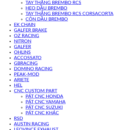
TAY THẮNG BREMBO RCS
HEO DẦU BREMBO
TAY THẮNG BREMBO RCS CORSACORTA
CÔN DẦU BREMBO
EK CHAIN
GALFER BRAKE
OZ RACING
NITRON
GALFER
OHLINS
ACCOSSATO
GBRACING
DOMINO RACING
PEAK-MOD
ARIETE
HEL
CNC CUSTOM PART
PÁT CNC HONDA
PÁT CNC YAMAHA
PÁT CNC SUZUKI
PÁT CNC KHÁC
RSD
AUSTIN RACING
LEOVINCE EXHAUST