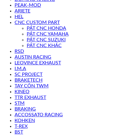
PEAK-MOD
ARIETE
HEL
CNC CUSTOM PART
PÁT CNC HONDA
PÁT CNC YAMAHA
PÁT CNC SUZUKI
PÁT CNC KHÁC
RSD
AUSTIN RACING
LEOVINCE EXHAUST
I.M.A
SC PROJECT
BRAKETECH
TAY CÔN TWM
KINEO
TTR EXHAUST
STM
BRAKING
ACCOSSATO RACING
KOHKEN
T-REX
BST