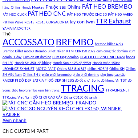
PÁT HEO BREMBO
Phuộc sau Ohlins
hãng
Ohlins Honda Monkey
PÁT HEO CNC
PÁT HEO CLICK
PÁT HEO TRƯỚC CNC 3D
PÁT HEO VARIO
TTR Exhaust
tay con twm
Pát heo Wave
RCS15
RCS15 CORSACORTA
YAMAHA EXCITER
Thẻ
ACCOSSATO
BREMBO
brembo billet 4 pis
Brembo Billet moto3
Brembo Billet Niken KTM
CBR150 2022
cùm công tắc domino
cùm
domini 1 dây
Cùm on off domino
Cùm tăng domino
DEALER LEOVINCE VIETNAM
honda
SH 150
Honda SH 350i độ khủng
Honda Sonic 125 độ 995tr
Honda Vario 150cc
LEOVINCE EXHAUST
MOTO PART
Ohlins 813 816 817
ohlins HO545
Ohlins SH
Ohlins
SH Việt Nam
Ohlins SH ý
phân phối bremmbo
phân phối domino
phụ tùng cao cấp
RAIDER FI ĐỘ ĐẸP
SATRIA FI ĐỘ ĐẸP
SH 350i độ đồ chơi
Sonic độ khủng Vn
TBT độ
TTRACING
Sonic
tháo heo brembo xem bên trong
TTRACING.NET
TTRacing Viet Nam
ĐỒ CHƠI CAO CẤP
Độ xe CB150
độ xe sh
Xem nhanh
CNC CUSTOM PART