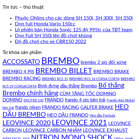
Tin tức – thủ thuật
Phuộc Ohlins cho các dòng SH 150i, SH 300i, SH 350i
Dọn full Honda Vario 150cc
Lộ phiên bản Honda Sonic 125 độ 995tr của TBT team
Dọn Full SH 350i lên đồ chơi khủng
Độ đồ chơi cho xe CBR150 2022
Từ khóa sản phẩm
BREMBO
ACCOSSATO
brembo 2 pis đối xứng
BREMBO BILLET
BREMBO 4 PIS
BREMBO BRAKE
BREMBO RACING
BREMBO RCS 15
BREMBO RCS 16 CORSA CORTA
BREMBO
Bố thắng
Bình đựng dầu thắng Brembo
RCS 19 CORSACORTA
Brembo chính hãng
CÙM TĂNG TỐC DOMINO
DOMINO
FRANDO
frando 4 pis bên trái
EXCITER 150
Frando 4pis Nickel
HEO
frando niken
FRANDO RACING
GALFER BRAKE
bên trái
DẦU BREMBO
HEO DẦU FRANDO
Heo dầu Formula
LEOVINCE 2021
LEOVINCE 2020
LEOVINCE
CARBON
LEOVINCE CARBON NHÁM
LEOVINCE EXHAUST
NITRON MONO SHOCK
MÂM EXCEL ASIA
Ohlins chính