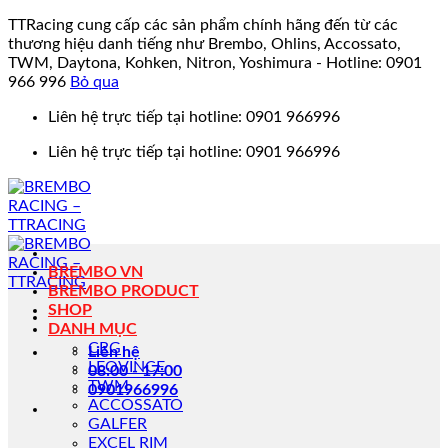
TTRacing cung cấp các sản phẩm chính hãng đến từ các
thương hiệu danh tiếng như Brembo, Ohlins, Accossato,
TWM, Daytona, Kohken, Nitron, Yoshimura - Hotline: 0901
966 996
Bỏ qua
Bỏ
Liên hệ trực tiếp tại hotline: 0901 966996
qua
Liên hệ trực tiếp tại hotline: 0901 966996
nội
dung
BREMBO VN
BREMBO PRODUCT
SHOP
DANH MỤC
CRG
Liên hệ
LEOVINCE
08:00 - 17:00
TWM
0901966996
ACCOSSATO
GALFER
EXCEL RIM