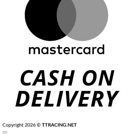
C
D
Copyright 2026 ©
TTRACING.NET