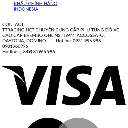
CONTACT
TTRACING.NET CHUYÊN CUNG CẤP PHỤ TÙNG ĐỘ XE
CAO CẤP BREMBO OHLINS, TWM, ACCOSSATO,
DAYTONA, DOMINO...--- Hotline: 0931 996 996 -
0901966996
Hotline: (+849) 31966 996
V
M