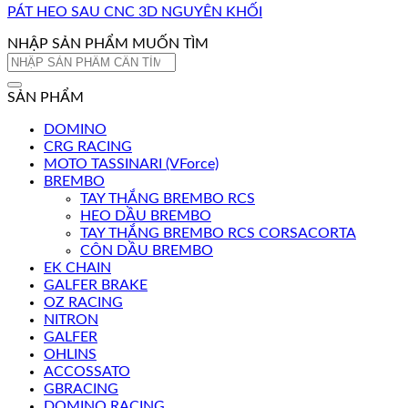
PÁT HEO SAU CNC 3D NGUYÊN KHỐI
NHẬP SẢN PHẨM MUỐN TÌM
Tìm
kiếm:
SẢN PHẨM
DOMINO
CRG RACING
MOTO TASSINARI (VForce)
BREMBO
TAY THẮNG BREMBO RCS
HEO DẦU BREMBO
TAY THẮNG BREMBO RCS CORSACORTA
CÔN DẦU BREMBO
EK CHAIN
GALFER BRAKE
OZ RACING
NITRON
GALFER
OHLINS
ACCOSSATO
GBRACING
DOMINO RACING