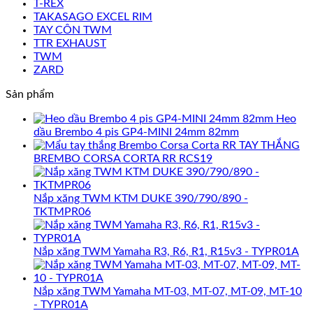
T-REX
TAKASAGO EXCEL RIM
TAY CÔN TWM
TTR EXHAUST
TWM
ZARD
Sản phẩm
Heo
dầu Brembo 4 pis GP4-MINI 24mm 82mm
TAY THẮNG
BREMBO CORSA CORTA RR RCS19
Nắp xăng TWM KTM DUKE 390/790/890 -
TKTMPR06
Nắp xăng TWM Yamaha R3, R6, R1, R15v3 - TYPR01A
Nắp xăng TWM Yamaha MT-03, MT-07, MT-09, MT-10
- TYPR01A