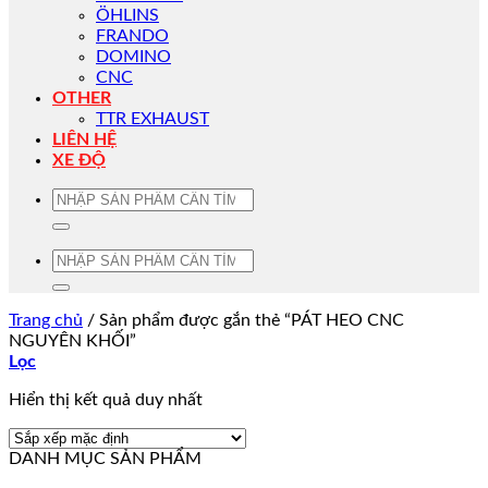
ÖHLINS
FRANDO
DOMINO
CNC
OTHER
TTR EXHAUST
LIÊN HỆ
XE ĐỘ
Tìm
kiếm:
Tìm
kiếm:
Trang chủ
/
Sản phẩm được gắn thẻ “PÁT HEO CNC
NGUYÊN KHỐI”
Lọc
Hiển thị kết quả duy nhất
DANH MỤC SẢN PHẨM