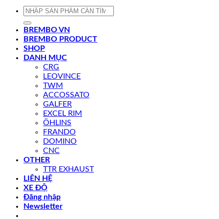
Tìm
kiếm:
BREMBO VN
BREMBO PRODUCT
SHOP
DANH MỤC
CRG
LEOVINCE
TWM
ACCOSSATO
GALFER
EXCEL RIM
ÖHLINS
FRANDO
DOMINO
CNC
OTHER
TTR EXHAUST
LIÊN HỆ
XE ĐỘ
Đăng nhập
Newsletter