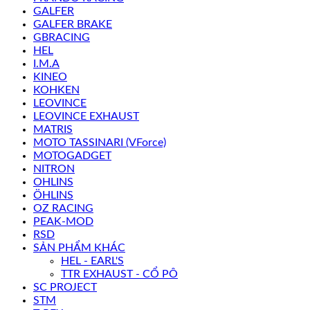
GALFER
GALFER BRAKE
GBRACING
HEL
I.M.A
KINEO
KOHKEN
LEOVINCE
LEOVINCE EXHAUST
MATRIS
MOTO TASSINARI (VForce)
MOTOGADGET
NITRON
OHLINS
ÖHLINS
OZ RACING
PEAK-MOD
RSD
SẢN PHẨM KHÁC
HEL - EARL'S
TTR EXHAUST - CỔ PÔ
SC PROJECT
STM