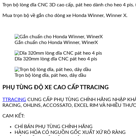
Trọn bộ lòng dĩa CNC 3D cao cấp, pát heo dành cho heo 4 pis.
Mua trọn bộ về gắn cho dòng xe Honda Winner, Winner X.
Gắn chuẩn cho Honda Winner, WinerX
Dĩa 320mm lòng dĩa CNC pát heo 4 pis
Trọn bộ lòng dĩa, pát heo, dây dầu
PHỤ TÙNG ĐỘ XE CAO CẤP TTRACING
TTRACING
CUNG CẤP PHỤ TÙNG CHÍNH HÃNG NHẬP KHẨ
RACING, OHLINS, ACCOSSATO, EXCEL RIM VÀ NHIỀU THƯ
CAM KẾT:
CHỈ BÁN PHỤ TÙNG CHÍNH HÃNG
HÀNG HÓA CÓ NGUỒN GỐC XUẤT XỨ RỎ RÀNG