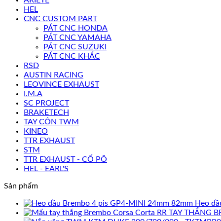
HEL
CNC CUSTOM PART
PÁT CNC HONDA
PÁT CNC YAMAHA
PÁT CNC SUZUKI
PÁT CNC KHÁC
RSD
AUSTIN RACING
LEOVINCE EXHAUST
I.M.A
SC PROJECT
BRAKETECH
TAY CÔN TWM
KINEO
TTR EXHAUST
STM
TTR EXHAUST - CỔ PÔ
HEL - EARL'S
Sản phẩm
Heo dầ
TAY THẮNG B