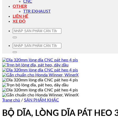
CNC
OTHER
TTR EXHAUST
LIÊN HỆ
XE ĐỘ
Tìm
kiếm:
Tìm
kiếm:
Trang chủ
/
SẢN PHẨM KHÁC
BỘ DĨA, LÒNG DĨA PÁT HEO 