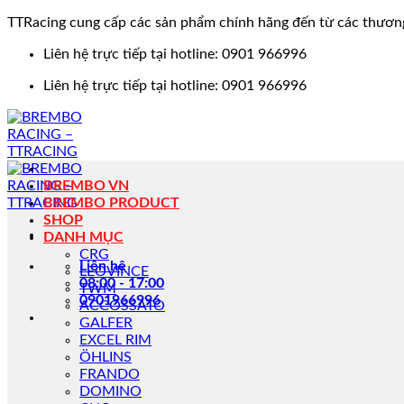
TTRacing cung cấp các sản phẩm chính hãng đến từ các thươn
Bỏ
Liên hệ trực tiếp tại hotline: 0901 966996
qua
Liên hệ trực tiếp tại hotline: 0901 966996
nội
dung
BREMBO VN
BREMBO PRODUCT
SHOP
DANH MỤC
CRG
Liên hệ
LEOVINCE
08:00 - 17:00
TWM
0901966996
ACCOSSATO
GALFER
EXCEL RIM
ÖHLINS
FRANDO
DOMINO