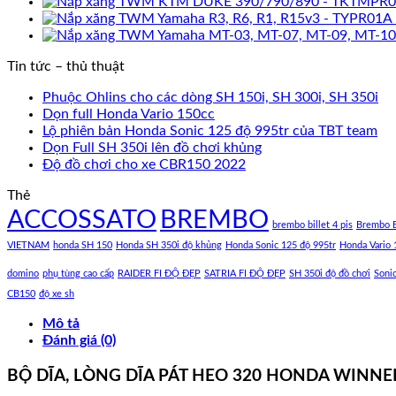
Tin tức – thủ thuật
Phuộc Ohlins cho các dòng SH 150i, SH 300i, SH 350i
Dọn full Honda Vario 150cc
Lộ phiên bản Honda Sonic 125 độ 995tr của TBT team
Dọn Full SH 350i lên đồ chơi khủng
Độ đồ chơi cho xe CBR150 2022
Thẻ
ACCOSSATO
BREMBO
brembo billet 4 pis
Brembo B
VIETNAM
honda SH 150
Honda SH 350i độ khủng
Honda Sonic 125 độ 995tr
Honda Vario 
domino
phụ tùng cao cấp
RAIDER FI ĐỘ ĐẸP
SATRIA FI ĐỘ ĐẸP
SH 350i độ đồ chơi
Soni
CB150
độ xe sh
Mô tả
Đánh giá (0)
BỘ DĨA, LÒNG DĨA PÁT HEO 320 HONDA WINNER 