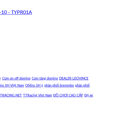
-10 - TYPR01A
y
Cùm on off domino
Cùm tăng domino
DEALER LEOVINCE
ins SH Việt Nam
Ohlins SH ý
phân phối bremmbo
phân phối
TRACING.NET
TTRacing Viet Nam
ĐỒ CHƠI CAO CẤP
Độ xe