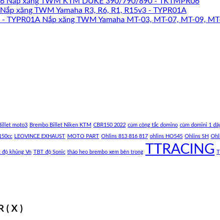
Nắp xăng TWM KTM DUKE 390/790/890 - TKTMPR06
Nắp xăng TWM Yamaha R3, R6, R1, R15v3 - TYPR01A
Nắp xăng TWM Yamaha MT-03, MT-07, MT-09, MT
illet moto3
Brembo Billet Niken KTM
CBR150 2022
cùm công tắc domino
cùm domini 1 dâ
150cc
LEOVINCE EXHAUST
MOTO PART
Ohlins 813 816 817
ohlins HO545
Ohlins SH
Ohl
TTRACING
c độ khủng Vn
TBT độ Sonic
tháo heo brembo xem bên trong
T
( X )