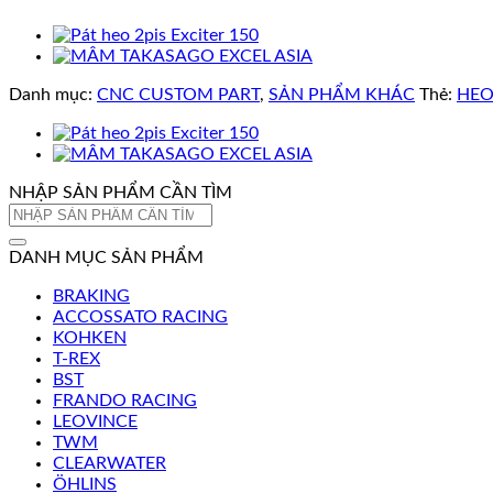
Danh mục:
CNC CUSTOM PART
,
SẢN PHẨM KHÁC
Thẻ:
HEO
NHẬP SẢN PHẨM CẦN TÌM
Tìm
kiếm:
DANH MỤC SẢN PHẨM
BRAKING
ACCOSSATO RACING
KOHKEN
T-REX
BST
FRANDO RACING
LEOVINCE
TWM
CLEARWATER
ÖHLINS