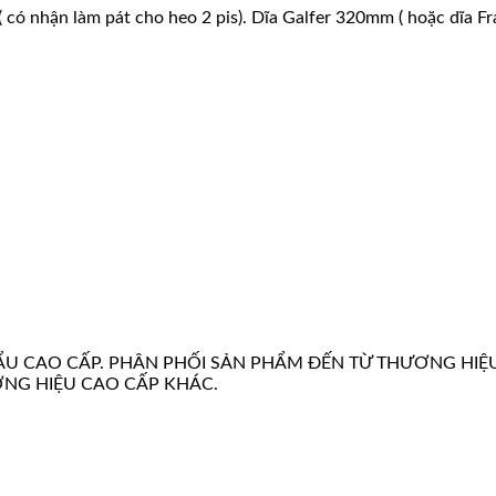
 ( có nhận làm pát cho heo 2 pis). Dĩa Galfer 320mm ( hoặc dĩa 
U CAO CẤP. PHÂN PHỐI SẢN PHẨM ĐẾN TỪ THƯƠNG HIỆ
ƠNG HIỆU CAO CẤP KHÁC.