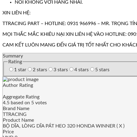
NÓI KHÔNG VỚI HÀNG NHÁI.
XIN LIÊN HỆ:
TTRACING PART – HOTLINE: 0931 966996 – MR. TRỌNG TÍ
MỌI THẮC MẮC KHIÊU NẠI XIN LIÊN HỆ VÀO HOTLINE: 090
CAM KẾT LUÔN MANG ĐẾN GIÁ TRỊ TỐT NHẤT CHO KHÁC
Summary
Rating
1 star
2 stars
3 stars
4 stars
5 stars
Author Rating
Aggregate Rating
4.5
based on
5
votes
Brand Name
TTRACING
Product Name
BỘ DĨA, LÒNG DĨA PÁT HEO 320 HONDA WINNER ( X )
Price