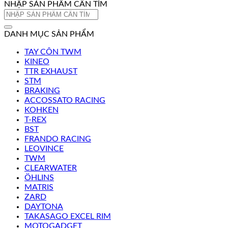
NHẬP SẢN PHẨM CẦN TÌM
Tìm
kiếm:
DANH MỤC SẢN PHẨM
TAY CÔN TWM
KINEO
TTR EXHAUST
STM
BRAKING
ACCOSSATO RACING
KOHKEN
T-REX
BST
FRANDO RACING
LEOVINCE
TWM
CLEARWATER
ÖHLINS
MATRIS
ZARD
DAYTONA
TAKASAGO EXCEL RIM
MOTOGADGET