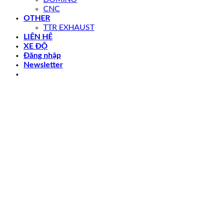
CNC
OTHER
TTR EXHAUST
LIÊN HỆ
XE ĐỘ
Đăng nhập
Newsletter