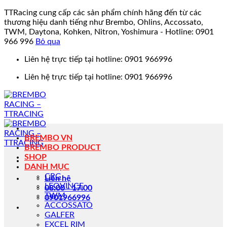
TTRacing cung cấp các sản phẩm chính hãng đến từ các
thương hiệu danh tiếng như Brembo, Ohlins, Accossato,
TWM, Daytona, Kohken, Nitron, Yoshimura - Hotline: 0901
966 996
Bỏ qua
Bỏ
Liên hệ trực tiếp tại hotline: 0901 966996
qua
Liên hệ trực tiếp tại hotline: 0901 966996
nội
dung
BREMBO VN
BREMBO PRODUCT
SHOP
DANH MỤC
CRG
Liên hệ
LEOVINCE
08:00 - 17:00
TWM
0901966996
ACCOSSATO
GALFER
EXCEL RIM