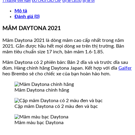
TTRacing Viet Nam
ĐỒ CHƠI CAO CẤP
Độ xe CB150
độ xe sh
Mô tả
Đánh giá (0)
MÂM DAYTONA 2021
Mâm Daytona 2021 là dòng mâm cao cấp nhất trong năm
2021. Gắn được hầu hết mọi dòng xe trên thị trường. Bản
mâm tiêu chuẩn size 17 inch, bản mâm 1.6-1.85.
Mâm Daytona có 2 phiên bản: Bản 2 dĩa và và trước dĩa sau
đùm. Hàng chính hãng Daytona Japan. Kết hợp với dĩa
Galfer
heo Brembo sẻ cho chiếc xe của bạn hoàn hảo hơn.
Mâm Daytona chính hãng
Cặp mâm Daytona có 2 màu đen và bạc
Mâm màu bạc Daytona