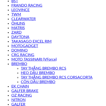
BST
FRANDO RACING
LEOVINCE
TWM
CLEARWATER
ÖHLINS
MATRIS
ZARD
DAYTONA
TAKASAGO EXCEL RIM
MOTOGADGET
DOMINO
CRG RACING
MOTO TASSINARI (VForce)
BREMBO
TAY THẮNG BREMBO RCS
HEO DẦU BREMBO
TAY THẮNG BREMBO RCS CORSACORTA
CÔN DẦU BREMBO
EK CHAIN
GALFER BRAKE
OZ RACING
NITRON
GALFER