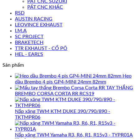
PÁT CNC SUZUKI
PÁT CNC KHÁC
RSD
AUSTIN RACING
LEOVINCE EXHAUST
I.M.A
SC PROJECT
BRAKETECH
TTR EXHAUST - CỔ PÔ
HEL - EARL'S
Sản phẩm
Heo
dầu Brembo 4 pis GP4-MINI 24mm 82mm
TAY THẮNG
BREMBO CORSA CORTA RR RCS19
Nắp xăng TWM KTM DUKE 390/790/890 -
TKTMPR06
Nắp xăng TWM Yamaha R3, R6, R1, R15v3 - TYPR01A