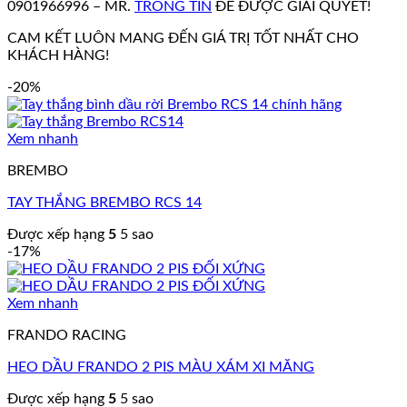
0901966996 – MR.
TRONG TÍN
ĐỂ ĐƯỢC GIẢI QUYẾT!
CAM KẾT LUÔN MANG ĐẾN GIÁ TRỊ TỐT NHẤT CHO
KHÁCH HÀNG!
-20%
Xem nhanh
BREMBO
TAY THẮNG BREMBO RCS 14
Được xếp hạng
5
5 sao
-17%
Xem nhanh
FRANDO RACING
HEO DẦU FRANDO 2 PIS MÀU XÁM XI MĂNG
Được xếp hạng
5
5 sao