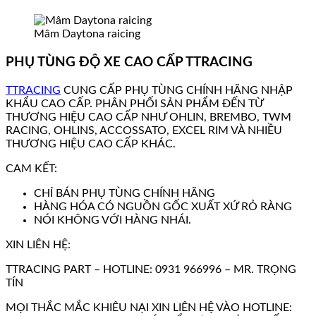
Mâm Daytona raicing
PHỤ TÙNG ĐỘ XE CAO CẤP TTRACING
TTRACING
CUNG CẤP PHỤ TÙNG CHÍNH HÃNG NHẬP
KHẨU CAO CẤP. PHÂN PHỐI SẢN PHẨM ĐẾN TỪ
THƯƠNG HIỆU CAO CẤP NHƯ OHLIN, BREMBO, TWM
RACING, OHLINS, ACCOSSATO, EXCEL RIM VÀ NHIỀU
THƯƠNG HIỆU CAO CẤP KHÁC.
CAM KẾT:
CHỈ BÁN PHỤ TÙNG CHÍNH HÃNG
HÀNG HÓA CÓ NGUỒN GỐC XUẤT XỨ RỎ RÀNG
NÓI KHÔNG VỚI HÀNG NHÁI.
XIN LIÊN HỆ:
TTRACING PART – HOTLINE: 0931 966996 – MR. TRỌNG
TÍN
MỌI THẮC MẮC KHIÊU NẠI XIN LIÊN HỆ VÀO HOTLINE: