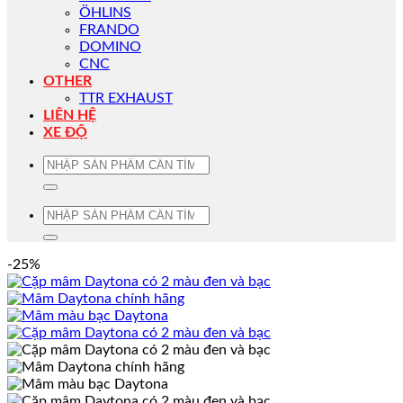
ÖHLINS
FRANDO
DOMINO
CNC
OTHER
TTR EXHAUST
LIÊN HỆ
XE ĐỘ
Tìm
kiếm:
Tìm
kiếm:
-25%