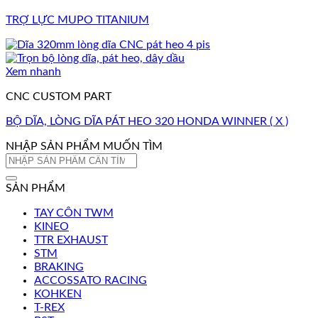
TRỢ LỰC MUPO TITANIUM
Xem nhanh
CNC CUSTOM PART
BỘ DĨA, LÒNG DĨA PÁT HEO 320 HONDA WINNER ( X )
NHẬP SẢN PHẨM MUỐN TÌM
Tìm
kiếm:
SẢN PHẨM
TAY CÔN TWM
KINEO
TTR EXHAUST
STM
BRAKING
ACCOSSATO RACING
KOHKEN
T-REX