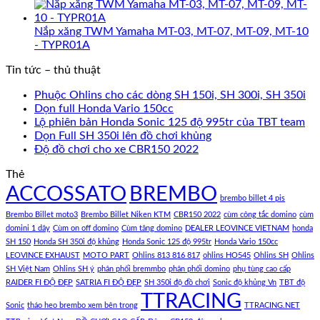
Nắp xăng TWM Yamaha MT-03, MT-07, MT-09, MT-10
- TYPR01A
Tin tức – thủ thuật
Phuộc Ohlins cho các dòng SH 150i, SH 300i, SH 350i
Dọn full Honda Vario 150cc
Lộ phiên bản Honda Sonic 125 độ 995tr của TBT team
Dọn Full SH 350i lên đồ chơi khủng
Độ đồ chơi cho xe CBR150 2022
Thẻ
ACCOSSATO
BREMBO
brembo billet 4 pis
Brembo Billet moto3
Brembo Billet Niken KTM
CBR150 2022
cùm công tắc domino
cùm
domini 1 dây
Cùm on off domino
Cùm tăng domino
DEALER LEOVINCE VIETNAM
honda
SH 150
Honda SH 350i độ khủng
Honda Sonic 125 độ 995tr
Honda Vario 150cc
LEOVINCE EXHAUST
MOTO PART
Ohlins 813 816 817
ohlins HO545
Ohlins SH
Ohlins
SH Việt Nam
Ohlins SH ý
phân phối bremmbo
phân phối domino
phụ tùng cao cấp
RAIDER FI ĐỘ ĐẸP
SATRIA FI ĐỘ ĐẸP
SH 350i độ đồ chơi
Sonic độ khủng Vn
TBT độ
TTRACING
Sonic
tháo heo brembo xem bên trong
TTRACING.NET